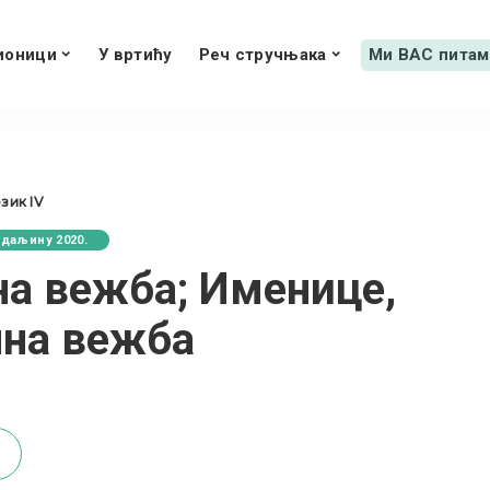
ионици
У вртићу
Реч стручњака
Ми ВАС питам
зик IV
 даљину 2020.
на вежба; Именице,
лна вежба