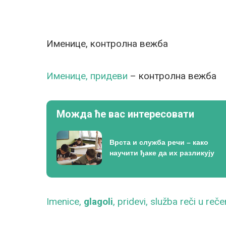
Именице, контролна вежба
Именице, придеви
– контролна вежба
Можда ће вас интересовати
Врста и служба речи – како
научити ђаке да их разликују
Imenice,
glagoli
, pridevi, služba reči u reče