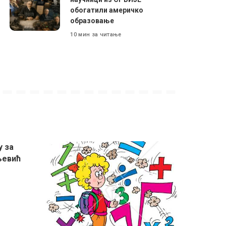
обогатили америчко
образовање
10 мин за читање
у за
љевић