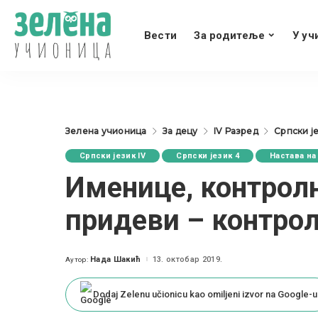
Вести
За родитеље
У уч
Зелена учионица
За децу
IV Разред
Српски је
Српски језик IV
Српски језик 4
Настава на
Именице, контрол
придеви – контро
Нада Шакић
13. октобар 2019.
Аутор:
Posted
by
Dodaj Zelenu učionicu kao omiljeni izvor na Google-u