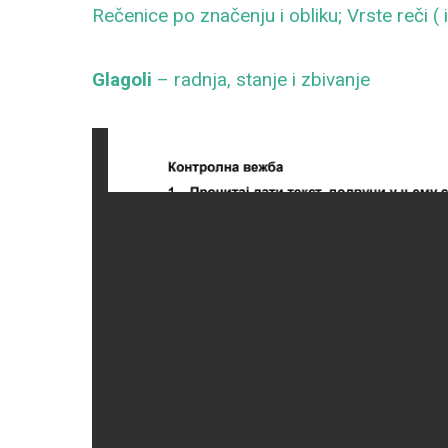
Rečenice po značenju i obliku; Vrste reči (
Glagoli
– radnja, stanje i zbivanje