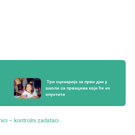
Tри сценарија за први дан у
школи са првацима који ће их
опустити
nici – kontrolni zadataci .