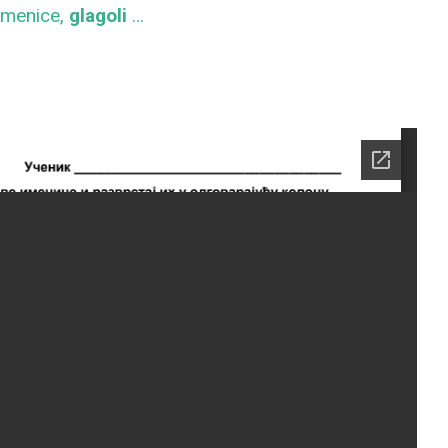
 imenice,
glagoli
…