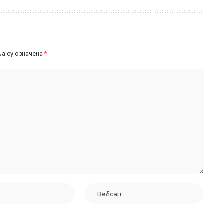
а су означена
*