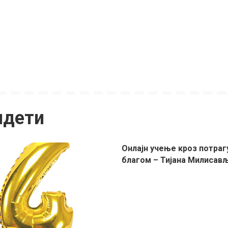
идети
Онлајн учење кроз потраг
благом – Тијана Милисав