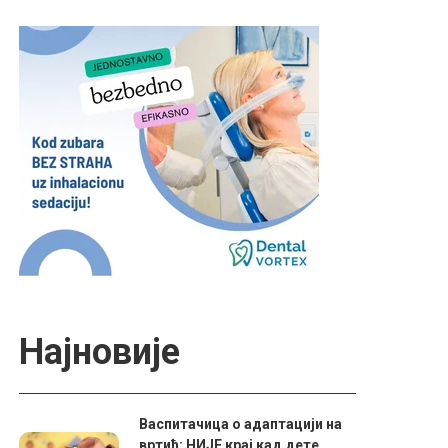
Најновије
Васпитачица о адаптацији на
вртић: НИЈЕ крај кад дете