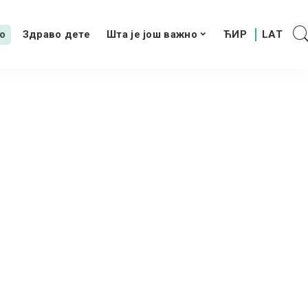
о
Здраво дете
Шта је још важно