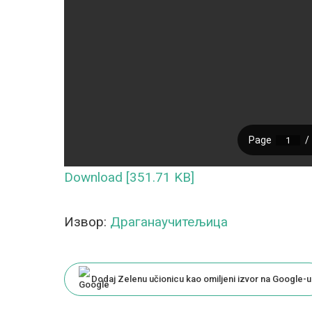
Download [351.71 KB]
Извор:
Драганаучитељица
Dodaj Zelenu učionicu kao omiljeni izvor na Google-u