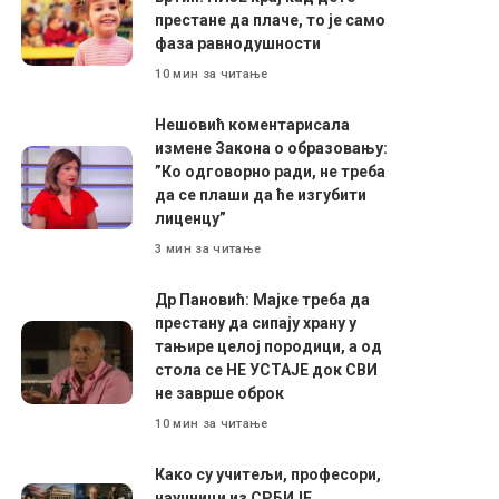
престане да плаче, то је само
фаза равнодушности
10 мин за читање
Нешовић коментарисала
измене Закона о образовању:
”Ко одговорно ради, не треба
да се плаши да ће изгубити
лиценцу”
3 мин за читање
Др Пановић: Мајке треба да
престану да сипају храну у
тањире целој породици, а од
стола се НЕ УСТАЈЕ док СВИ
не заврше оброк
10 мин за читање
Како су учитељи, професори,
научници из СРБИЈЕ