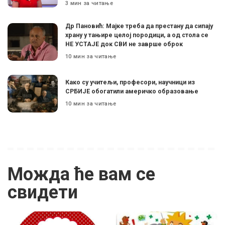
3 мин за читање
Др Пановић: Мајке треба да престану да сипају
храну у тањире целој породици, а од стола се
НЕ УСТАЈЕ док СВИ не заврше оброк
10 мин за читање
Како су учитељи, професори, научници из
СРБИЈЕ обогатили америчко образовање
10 мин за читање
Можда ће вам се
свидети