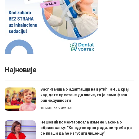
Најновије
Васпитачица о адаптацији на вртић: НИЈЕ крај
кад дете престане да плаче, то је само фаза
равнодушности
10 мин за читање
Нешовић коментарисала измене Закона о
образовању: ”Ко одговорно ради, не треба да
се плаши да ће изгубити лиценцу”