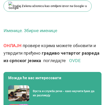
Dodaj Zelenu učionicu kao omiljeni izvor na Google-u
Именице. Збирне именице
ОНЛАЈН
провере којима можете обновити и
утврдити пређено
градиво четвртог разреда
из српског језика
погледајте
OVDE
Можда ће вас интересовати
Врста и служба речи – како научити ђаке да
их разликују