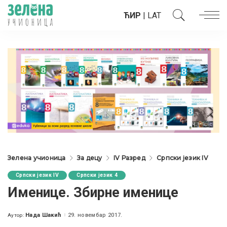
ЋИР
|
LAT
Зелена учионица
За децу
IV Разред
Српски језик IV
Српски језик IV
Српски језик 4
Именице. Збирне именице
Нада Шакић
29. новембар 2017.
Аутор:
Posted
by