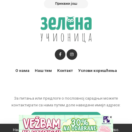
Прикажи још
О нама
Наш тим
Контакт
Услови коришћења
За питања или предлоге о пословној сарадњи можете
контактирати са нама путем доле наведене имејл адресе:
marketing@zelenaucionica.com
×
Наш вебсајт користи колачиће да побољша ваше искуство.