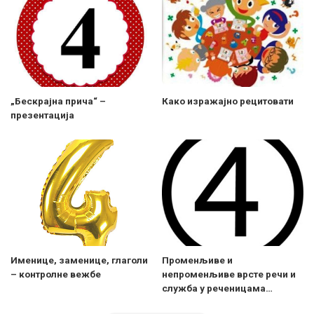
„Бескрајна прича“ –
Како изражајно рецитовати
презентација
Именице, заменице, глаголи
Променљиве и
– контролне вежбе
непроменљиве врсте речи и
служба у реченицама…