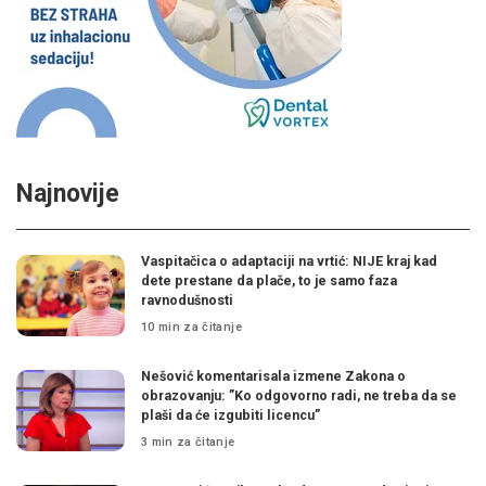
Najnovije
Vaspitačica o adaptaciji na vrtić: NIJE kraj kad
dete prestane da plače, to je samo faza
ravnodušnosti
10 min za čitanje
Nešović komentarisala izmene Zakona o
obrazovanju: ”Ko odgovorno radi, ne treba da se
plaši da će izgubiti licencu”
3 min za čitanje