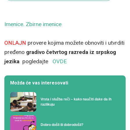
Imenice. Zbirne imenice
ONLAJN
provere kojima možete obnoviti i utvrditi
pređeno
gradivo četvrtog razreda iz srpskog
jezika
pogledajte
OVDE
Možda će vas interesovati
Vrsta i služba reči – kako naučiti đake da ih
razlikuju
Dobro došli ili dobrodošli?