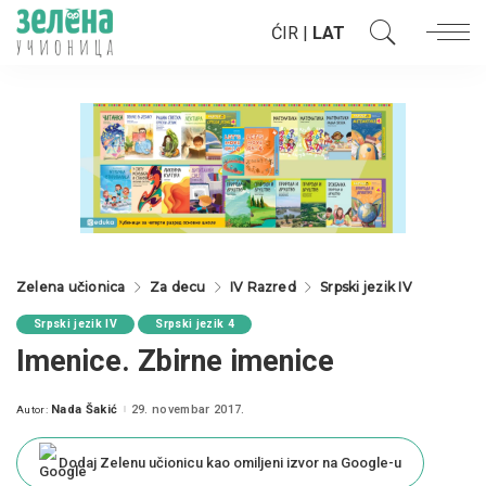
ĆIR
|
LAT
Zelena učionica
Za decu
IV Razred
Srpski jezik IV
Srpski jezik IV
Srpski jezik 4
Imenice. Zbirne imenice
Nada Šakić
29. novembar 2017.
Autor:
Posted
by
Dodaj Zelenu učionicu kao omiljeni izvor na Google-u