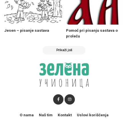
Jesen – pisanje sastava
Pomoć pri pisanju sastava o
proleću
Prikaži još
O nama
Naš tim
Kontakt
Uslovi korišćenja