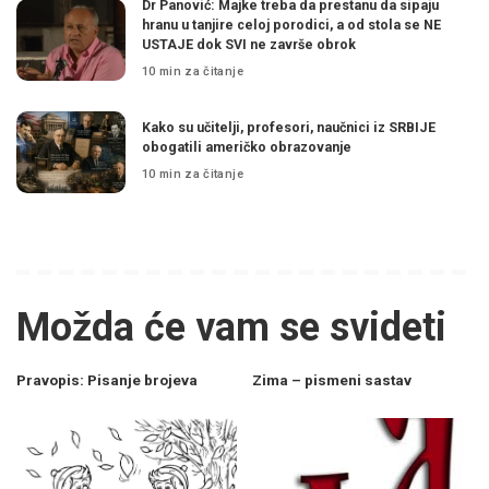
Dr Panović: Majke treba da prestanu da sipaju
hranu u tanjire celoj porodici, a od stola se NE
USTAJE dok SVI ne završe obrok
10 min za čitanje
Kako su učitelji, profesori, naučnici iz SRBIJE
obogatili američko obrazovanje
10 min za čitanje
Možda će vam se svideti
Pravopis: Pisanje brojeva
Zima – pismeni sastav