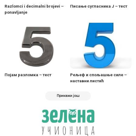
Razlomci i decimalni brojevi –
Писање сугласника Ј – тест
ponavljanje
Појам разломка – тест
Рељеф и спољашње силе –
наставни листић
Прикажи још