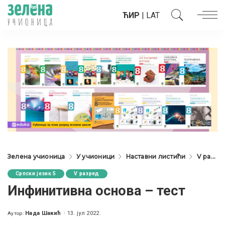
ЋИР
|
LAT
Зелена учионица
У учионици
Наставни листићи
V разред
Српски језик 5
V разред
Инфинитивна основа – тест
Нада Шакић
13. јул 2022.
Аутор:
Posted
by