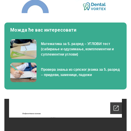
Можда ће вас интересовати
Математика за 5. разред – УГЛОВИ тест
(сабирање и одузимање, комплементни и
суплементни углови)
Провера знања из српског језика за 5. разред
– придеви, заменице, падежи