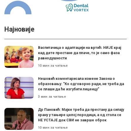
Најновије
Васпитачица о адаптацији на вртић: НИЈЕ крај
кад дете престане да плаче, то је само фаза
равнодушности
10 мин за читање
Нешовић коментарисала измене Закона о
образовању: ”Ко одговорно ради, не треба да
се плаши да ће изгубити лиценцу”
3 мин за читање
Др Пановић: Мајке треба да престану да сипају
храну у тањире целој породици, а од стола се
НЕ УСТАЈЕ док СВИ не заврше оброк
10 мин за читање