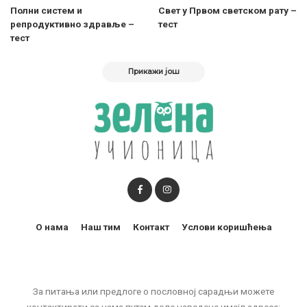
Полни систем и
Свет у Првом светском рату –
репродуктивно здравље –
тест
тест
Прикажи још
О нама
Наш тим
Контакт
Услови коришћења
За питања или предлоге о пословној сарадњи можете
контактирати са нама путем доле наведене имејл адресе: