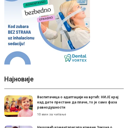
Најновије
Васпитачица о адаптацији на вртић: НИЈЕ крај
кад дете престане да плаче, то је само фаза
равнодушности
10 мин за читање
Нешовић коментарисала измене Закона о