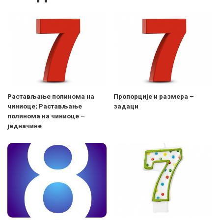
Растављање полинома на
Пропорције и размера –
чиниоце; Растављање
задаци
полинома на чиниоце –
једначине