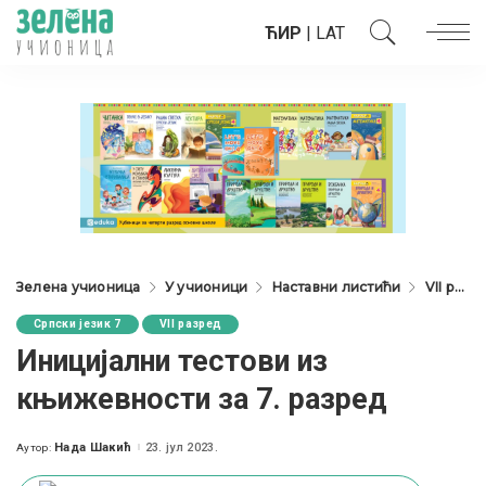
ЋИР
|
LAT
Зелена учионица
У учионици
Наставни листићи
VII разред
Српски језик 7
VII разред
Иницијални тестови из
књижевности за 7. разред
Нада Шакић
23. јул 2023.
Аутор:
Posted
by