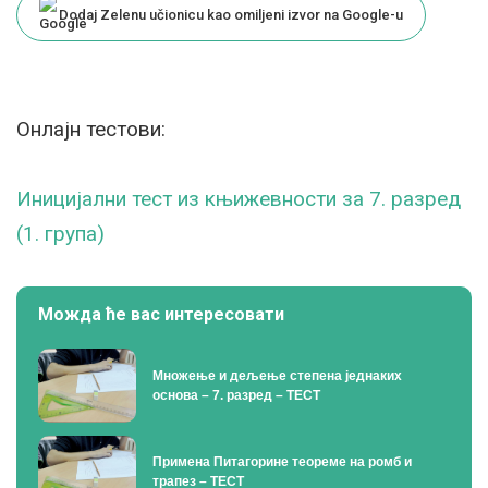
Dodaj Zelenu učionicu kao omiljeni izvor na Google-u
Онлајн тестови:
Иницијални тест из књижевности за 7. разред
(1. група)
Можда ће вас интересовати
Множење и дељење степена једнаких
основа – 7. разред – ТЕСТ
Примена Питагорине теореме на ромб и
трапез – ТЕСТ