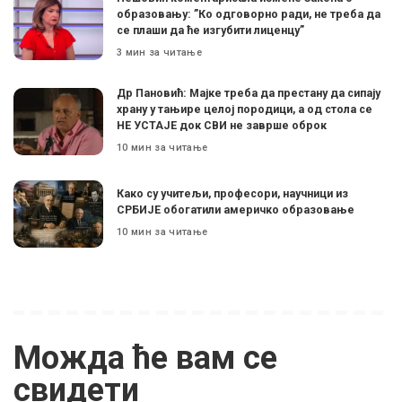
образовању: ”Ко одговорно ради, не треба да
се плаши да ће изгубити лиценцу”
3 мин за читање
Др Пановић: Мајке треба да престану да сипају
храну у тањире целој породици, а од стола се
НЕ УСТАЈЕ док СВИ не заврше оброк
10 мин за читање
Како су учитељи, професори, научници из
СРБИЈЕ обогатили америчко образовање
10 мин за читање
Можда ће вам се
свидети