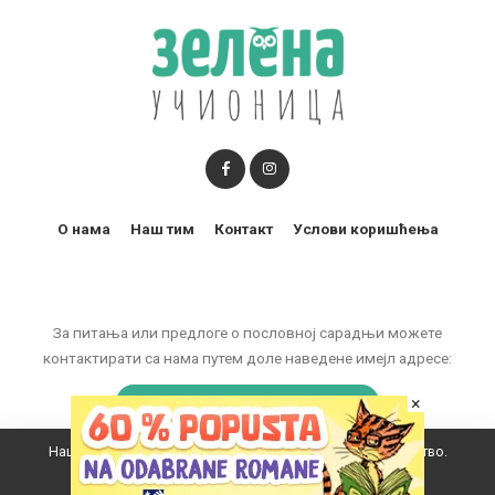
О нама
Наш тим
Контакт
Услови коришћења
За питања или предлоге о пословној сарадњи можете
контактирати са нама путем доле наведене имејл адресе:
marketing@zelenaucionica.com
×
Наш вебсајт користи колачиће да побољша ваше искуство.
© 2011-2024 Copyright by Zelena učionica. All Rights reserved.
Прихватам