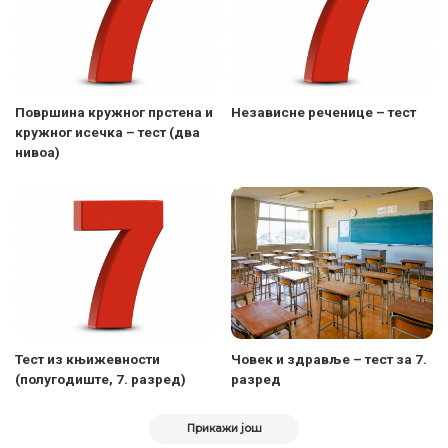
Површина кружног прстена и
Независне реченице – тест
кружног исечка – тест (два
нивоа)
Тест из књижевности
Човек и здравље – тест за 7.
(полугодиште, 7. разред)
разред
Прикажи још