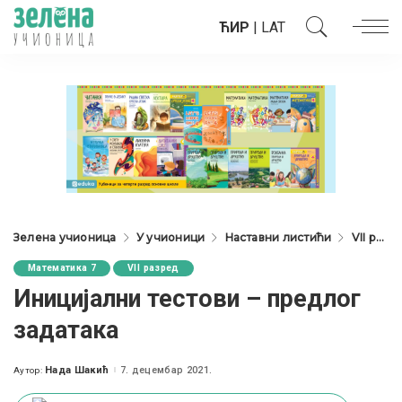
ЋИР
|
LAT
Зелена учионица
У учионици
Наставни листићи
VII разред
Математика 7
VII разред
Иницијални тестови – предлог
задатака
Нада Шакић
7. децембар 2021.
Аутор:
Posted
by