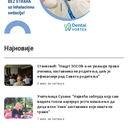
Најновије
Станковић: ”Нацрт ЗОСОВ-а не умањује права
ученика, наставника ни родитеља, циљ је
ефикаснији рад Савета родитеља”
3 мин за читање
Учитељица Сузана: ”Највећа заблуда коју сам
видела током каријере јесте мишљење да
деца воле ’лаке’ наставнике који ништа не
траже”
7 мин за читање