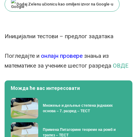
Dodaj Zelenu učionicu kao omiljeni izvor na Google-u
Иницијални тестови – предлог задатака
Погледајте и
онлајн провере
знања из
математике за ученике шестог разреда
ОВДЕ
Можда ће вас интересовати
Множење и дељење степена једнаких
основа – 7. разред – ТЕСТ
Примена Питагорине теореме на ромб и
трапез – ТЕСТ