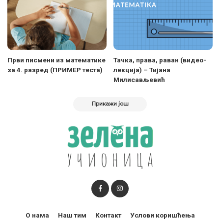
Први писмени из математике
Тачка, права, раван (видео-
за 4. разред (ПРИМЕР теста)
лекција) – Тијана
Милисављевић
Прикажи још
О нама
Наш тим
Контакт
Услови коришћења