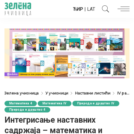
ЋИР
|
LAT
Зелена учионица
У учионици
Наставни листићи
IV разред
Математика 4
Математика IV
Природа и друштво IV
Природа и друштво 4
Интегрисање наставних
садржаја – математика и