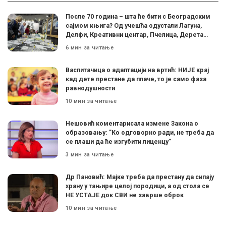
После 70 година – шта ће бити с Београдским
сајмом књига? Од учешћа одустали Лагуна,
Делфи, Креативни центар, Пчелица, Дерета…
6 мин за читање
Васпитачица о адаптацији на вртић: НИЈЕ крај
кад дете престане да плаче, то је само фаза
равнодушности
10 мин за читање
Нешовић коментарисала измене Закона о
образовању: ”Ко одговорно ради, не треба да
се плаши да ће изгубити лиценцу”
3 мин за читање
Др Пановић: Мајке треба да престану да сипају
храну у тањире целој породици, а од стола се
НЕ УСТАЈЕ док СВИ не заврше оброк
10 мин за читање