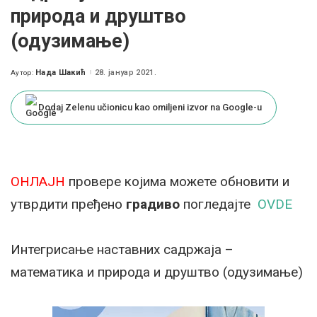
природа и друштво
(одузимање)
Нада Шакић
28. јануар 2021.
Аутор:
Posted
by
Dodaj Zelenu učionicu kao omiljeni izvor na Google-u
ОНЛАЈН
провере којима можете обновити и
утврдити пређено
градиво
погледајте
OVDE
Интегрисање наставних садржаја –
математика и природа и друштво (одузимање)