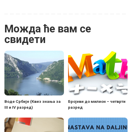
Можда ће вам се
свидети
Воде Србије (Квиз знања за
Бројеви до милион – четврти
III и IV разред)
разред