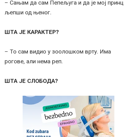
– Сањам да сам Пепељуга и да је мој принц
љепши од њеног.
ШТА ЈЕ КАРАКТЕР?
– То сам видио у зоолошком врту. Има
рогове, али нема реп.
ШТА ЈЕ СЛОБОДА?