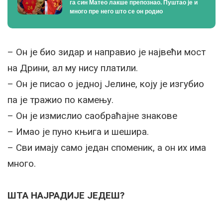
га син Матео лакше препознао. Пуштао је и
много пре него што се он родио
– Он је био зидар и направио је највећи мост
на Дрини, ал му нису платили.
– Он је писао о једној Јелине, коју је изгубио
па је тражио по камењу.
– Он је измислио саобраћајне знакове
– Имао је пуно књига и шешира.
– Сви имају само један споменик, а он их има
много.
ШТА НАЈРАДИЈЕ ЈЕДЕШ?