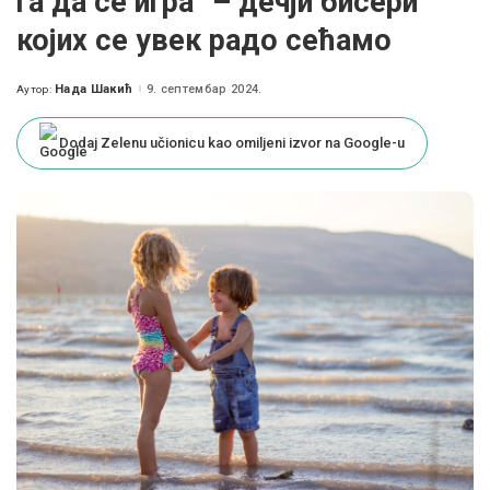
га да се игра“ – дечји бисери
којих се увек радо сећамо
Нада Шакић
9. септембар 2024.
Аутор:
Posted
by
Dodaj Zelenu učionicu kao omiljeni izvor na Google-u