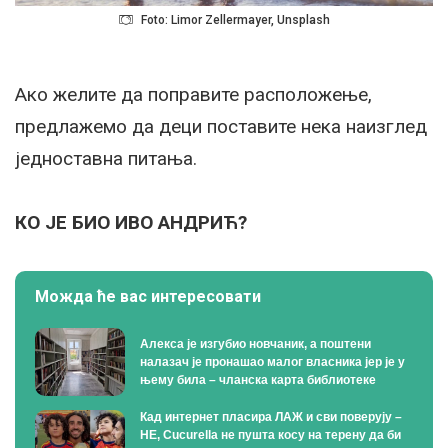
Foto: Limor Zellermayer, Unsplash
Ако желите да поправите расположење,
предлажемо да деци поставите нека наизглед
једноставна питања.
КО ЈЕ БИО ИВО АНДРИЋ?
Можда ће вас интересовати
Алекса је изгубио новчаник, а поштени
налазач је пронашао малог власника јер је у
њему била – чланска карта библиотеке
Кад интернет пласира ЛАЖ и сви поверују –
НЕ, Cucurella не пушта косу на терену да би