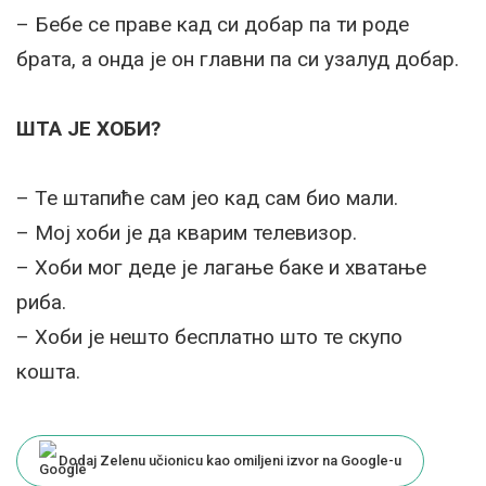
– Бебе се праве кад си добар па ти роде
брата, а онда је он главни па си узалуд добар.
ШТА ЈЕ ХОБИ?
– Те штапиће сам јео кад сам био мали.
– Мој хоби је да кварим телевизор.
– Хоби мог деде је лагање баке и хватање
риба.
– Хоби је нешто бесплатно што те скупо
кошта.
Dodaj Zelenu učionicu kao omiljeni izvor na Google-u