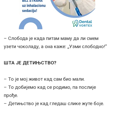
– Слобода је када питам маму да ли смем
узети чоколаду, а она каже: „Узми слободно!“
ШТА ЈЕ ДЕТИЊСТВО?
– То је мој живот кад сам био мали.
– То добијемо кад се родимо, па послије
прође.
– Детињство је кад гледаш слике жуте боје.