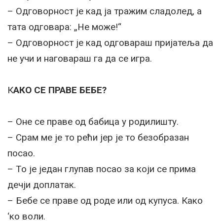
– Одговорност је кад ја тражим сладолед, а
тата одговара: „Не може!“
– Одговорност је кад одговараш пријатеља да
не учи и наговараш га да се игра.
К
АКО СЕ ПРАВЕ БЕБЕ?
– Оне се праве од бабица у родилишту.
– Срам ме је то рећи јер је то безобразан
посао.
– То је један глупав посао за који се прима
дечји доплатак.
– Бебе се праве од роде или од купуса. Како
‘ко воли.