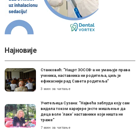
Најновије
Станковић: ”Нацрт ЗОСОВ-а не умањује права
ученика, наставника ни родитеља, циљ је
ефикаснији рад Савета родитеља”
3 мин за читање
Учитељица Сузана: ”Највећа заблуда коју сам
видела током каријере јесте мишљење да
деца воле ’лаке’ наставнике који ништа не
траже”
7 мин за читање