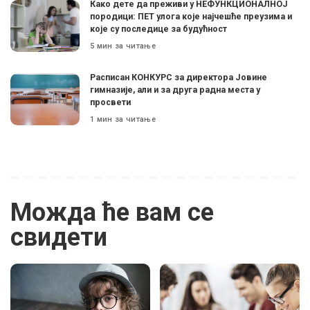
Како дете да преживи у НЕФУНКЦИОНАЛНОЈ
породици: ПЕТ улога које најчешће преузима и
које су последице за будућност
5 мин за читање
Расписан КОНКУРС за директора Јовине
гимназије, али и за друга радна места у
просвети
1 мин за читање
Можда ће вам се
свидети