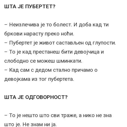
ШТА ЈЕ ПУБЕРТЕТ?
– Неизлечива је то болест. И доба кад ти
бркови нарасту преко ноћи.
– Пубертет је живот састављен од глупости.
– То је кад престанеш бити девојчица и
слободно се можеш шминкати.
– Кад сам с дедом стално причамо о
девојкама из тог пубертета.
ШТА ЈЕ ОДГОВОРНОСТ?
– То је нешто што сви траже, а нико не зна
што је. Не знам ни ја.