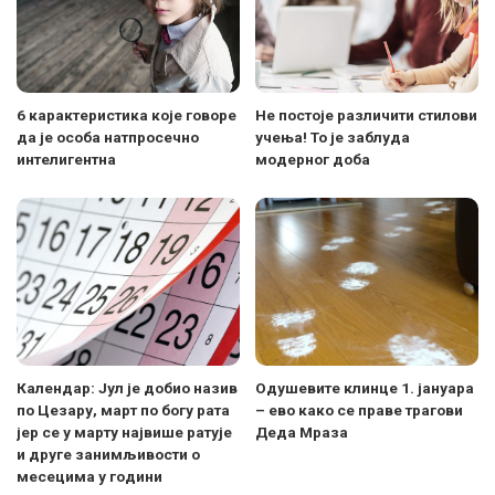
6 карактеристика које говоре
Не постоје различити стилови
да је особа натпросечно
учења! То је заблуда
интелигентна
модерног доба
Календар: Јул је добио назив
Одушевите клинце 1. јануара
по Цезару, март по богу рата
– ево како се праве трагови
јер се у марту највише ратује
Деда Мраза
и друге занимљивости о
месецима у години