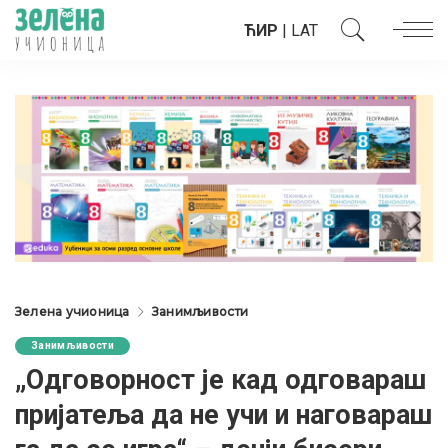
ЋИР
|
LAT
Зелена учионица
Занимљивости
Занимљивости
„Одговорност је кад одговараш
пријатеља да не учи и наговараш