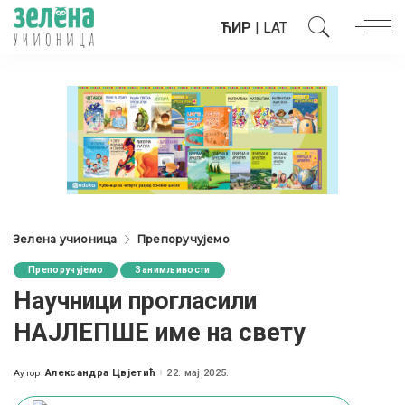
ЋИР
|
LAT
Зелена учионица
Препоручујемо
Препоручујемо
Занимљивости
Научници прогласили
НАЈЛЕПШЕ име на свету
Александра Цвјетић
22. мај 2025.
Аутор:
Posted
by