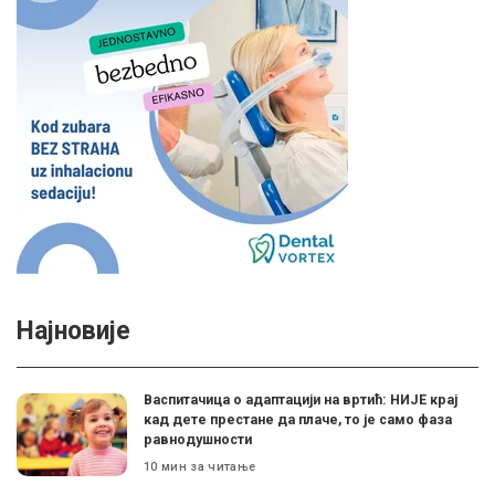
Најновије
Васпитачица о адаптацији на вртић: НИЈЕ крај
кад дете престане да плаче, то је само фаза
равнодушности
10 мин за читање