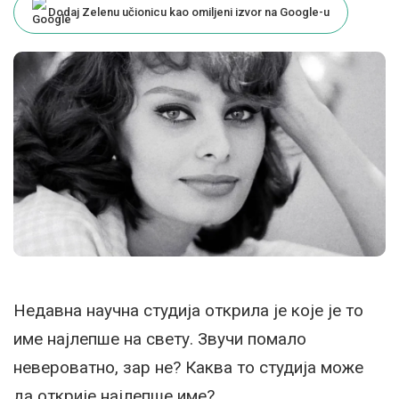
Dodaj Zelenu učionicu kao omiljeni izvor na Google-u
Недавна научна студија открила је које је то
име најлепше на свету. Звучи помало
невероватно, зар не? Каква то студија може
да открије најлепше име?