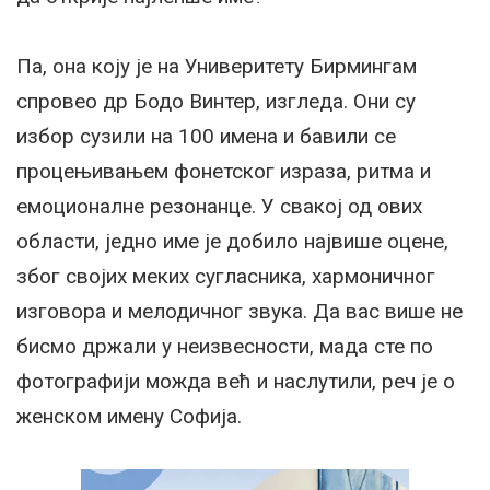
Па, она коју је на Универитету Бирмингам
спровео др Бодо Винтер, изгледа. Они су
избор сузили на 100 имена и бавили се
процењивањем фонетског израза, ритма и
емоционалне резонанце. У свакој од ових
области, једно име је добило највише оцене,
због својих меких сугласника, хармоничног
изговора и мелодичног звука. Да вас више не
бисмо држали у неизвесности, мада сте по
фотографији можда већ и наслутили, реч је о
женском имену Софија.