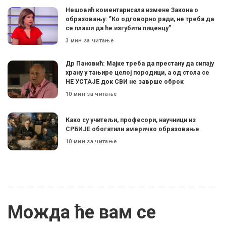
Нешовић коментарисала измене Закона о
образовању: ”Ко одговорно ради, не треба да
се плаши да ће изгубити лиценцу”
3 мин за читање
Др Пановић: Мајке треба да престану да сипају
храну у тањире целој породици, а од стола се
НЕ УСТАЈЕ док СВИ не заврше оброк
10 мин за читање
Како су учитељи, професори, научници из
СРБИЈЕ обогатили америчко образовање
10 мин за читање
Можда ће вам се