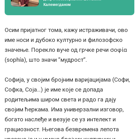
Калемегданом
Осим пријатног тома, кажу истраживачи, ово
име носи и дубоко културно и филозофско
значење. Порекло вуче од грчке речи σοφία
(sophía), што значи ”мудрост”.
Софија, у својим бројним варијацијама (Софи,
Софка, Соја…) је име које се допада
родитељима широм света и радо га дају
својим ћеркама. Има универзални изговор,
богато наслеђе и везује се уз интелект и
грациозност. Његова безвремена лепота