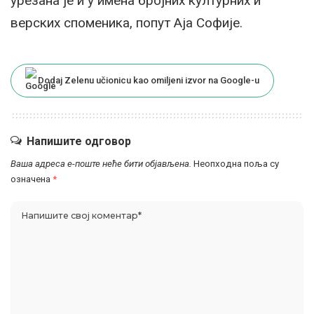
урезана је и у имена бројних културних и
верских споменика, попут Аја Софије.
Dodaj Zelenu učionicu kao omiljeni izvor na Google-u
Напишите одговор
Ваша адреса е-поште неће бити објављена.
Неопходна поља су
означена
*