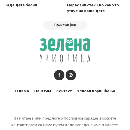
Када дете бесни
Нервозни сте? Ево како то
утиче на ваше дете
Прикажи још
О нама
Наш тим
Контакт
Услови коришћења
За питања или предлоге о пословној сарадњи можете
контактирати са нама путем доле наведене имејл адресе: