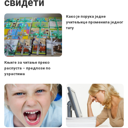
свидети
Како је порука једне
учитељице променила једног
тату
Књиге за читање преко
распуста – предлози по
узрастима