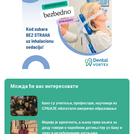
Можда ће вас интересовати
Како су учитељи, професори, научници из
СРБИЈЕ обогатили америчко образовање
Марија је архитекта, а њена прва књига за
децу говори о чаробном детињству уз баку и
деку и незаборавним шетњама