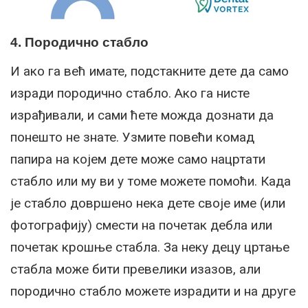
4. Породично стабло
И ако га већ имате, подстакните дете да само
изради породично стабло. Ако га нисте
израђивали, и сами ћете можда дознати да
понешто не знате. Узмите повећи комад
папира на којем дете може само нацртати
стабло или му ви у томе можете помоћи. Када
је стабло довршено нека дете своје име (или
фотографију) смести на почетак дебла или
почетак крошње стабла. За неку децу цртање
стабла може бити превелики изазов, али
породично стабло можете израдити и на друге