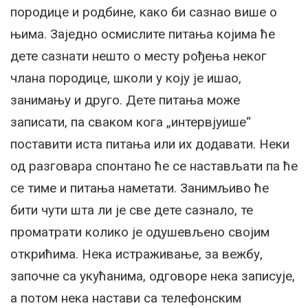
породице и родбине, како би сазнао више о
њима. Заједно осмислите питања којима ће
дете сазнати нешто о месту рођења неког
члана породице, школи у коју је ишао,
занимању и друго. Дете питања може
записати, па сваком кога „интервјуише“
поставити иста питања или их додавати. Неки
од разговара спонтано ће се настављати па ће
се тиме и питања наметати. Занимљиво ће
бити чути шта ли је све дете сазнало, те
проматрати колико је одушевљено својим
открићима. Нека истраживање, за вежбу,
започне са укућанима, одговоре нека записује,
а потом нека настави са телефонским