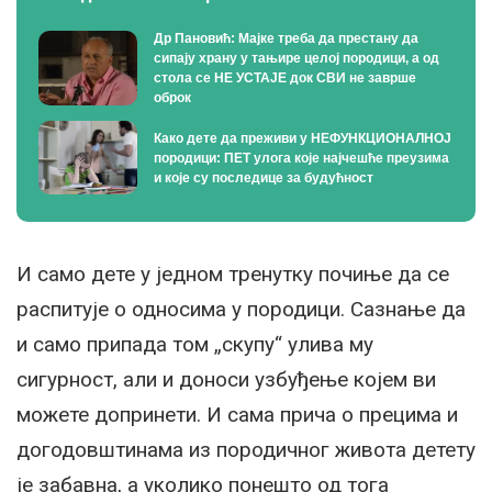
Др Пановић: Мајке треба да престану да
сипају храну у тањире целој породици, а од
стола се НЕ УСТАЈЕ док СВИ не заврше
оброк
Како дете да преживи у НЕФУНКЦИОНАЛНОЈ
породици: ПЕТ улога које најчешће преузима
и које су последице за будућност
И само дете у једном тренутку почиње да се
распитује о односима у породици. Сазнање да
и само припада том „скупу“ улива му
сигурност, али и доноси узбуђење којем ви
можете допринети. И сама прича о прецима и
догодовштинама из породичног живота детету
је забавна, а уколико понешто од тога