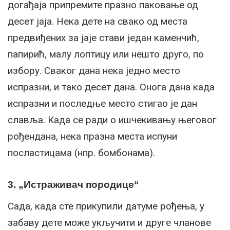
догађаја припремите празно паковање од
десет јаја. Нека дете на свако од места
предвиђених за јаје стави један каменчић,
папирић, малу лоптицу или нешто друго, по
избору. Сваког дана нека једно место
испразни, и тако десет дана. Онога дана када
испразни и последње место стигао је дан
славља. Када се ради о ишчекивању његовог
рођендана, нека празна места испуни
посластицама (нпр. бомбонама).
3. „Истраживач породице“
Сада, када сте прикупили датуме рођења, у
забаву дете може укључити и друге чланове