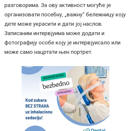
разговорима. За ову активност могуће је
организовати посебну, „важну“ бележницу коју
дете може украсити и дати јој наслов.
Записаним интервјуима може додати и
фотографију особе коју је интервјуисало или
може само нацртати њен портрет.