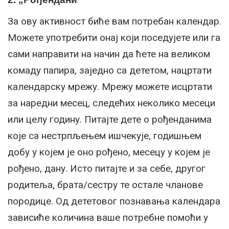
За ову активност биће вам потребан календар.
Можете употребити онај који поседујете или га
сами направити на начин да ћете на великом
комаду папира, заједно са дететом, нацртати
календарску мрежу. Мрежу можете исцртати
за наредни месец, следећих неколико месеци
или целу годину. Питајте дете о рођенданима
које са нестрпљењем ишчекује, годишњем
добу у којем је оно рођено, месецу у којем је
рођено, дану. Исто питајте и за себе, другог
родитеља, брата/сестру те остале чланове
породице. Од дететовог познавања календара
зависиће количина ваше потребне помоћи у