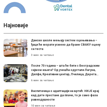
Најновије
Данске школе мењају систем оцењивања –
ђаци ће морати усмено да бране СВАКУ оцену
са теста
3 мин за читање
После 70 година – шта ће бити с Београдским
сајмом књига? Од учешћа одустали Лагуна,
Делфи, Креативни центар, Пчелица, Дерета…
6 мин за читање
Васпитачица о адаптацији на вртић: НИЈЕ крај
кад дете престане да плаче, то је само фаза
равнодушности
10 мин за читање