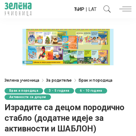
ЋИР
|
LAT
Зелена учионица
За родитеље
Брак и породица
Брак и породица
3 - 5 година
6 - 10 година
Активности са децом
Израдите са децом породично
стабло (додатне идеје за
активности и ШАБЛОН)