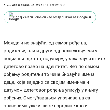
Александра Цвјетић
15. август 2021.
Аутор:
Posted
by
Dodaj Zelenu učionicu kao omiljeni izvor na Google-u
Можда и не знајући, од самог рођења,
родитељи, али и други одрасли укључени у
подизање детета, подупиру, уважавају и штите
дететово право на идентитет. Већ по самом
рођењу родитељи то чине бирајући имена
деце, која заједно са својим именима и
датумом дететовог рођења уписују у књигу
рођених. Омогућавањем упознавања са
члановима уже и шире породице као и