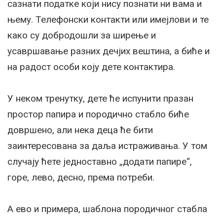
сазнати податке који нису познати ни вама и
њему. Телефонски контакти или имејлови и те
како су добродошли за ширење и
усавршавање разних дечјих вештина, а биће и
на радост особи коју дете контактира.
У неком тренутку, дете ће испунити празан
простор папира и породично стабло биће
довршено, али нека деца ће бити
заинтересована за даља истраживања. У том
случају ћете једноставно „додати папире“,
горе, лево, десно, према потреби.
А ево и примера, шаблона породичног стабла