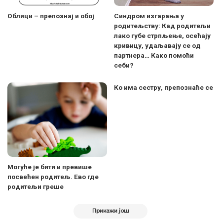
Облици – препознај и обој
Синдром изгарања у
родитељству: Кад родитељи
лако губе стрпљење, осећају
кривицу, удаљавају се од
партнера… Како помоћи
себи?
Ко има сестру, препознаће се
Могуће је бити и превише
посвећен родитељ. Ево где
родитељи греше
Прикажи још