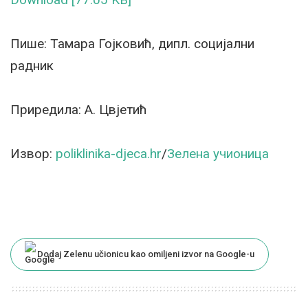
Пише: Тамара Гојковић, дипл. социјални
радник
Приредила: А. Цвјетић
Извор:
poliklinika-djeca.hr
/
Зелена учионица
Dodaj Zelenu učionicu kao omiljeni izvor na Google-u