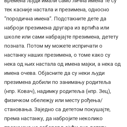
времена људи имали само лична имена те су
тек касније настала и презимена, односно
“породична имена“. Подстакните дете да
наброји презимена другара из вртића или
школе или сами набрајајте презимена, детету
позната. Потом му можете испричати о
настанку наших презимена, о томе како су
нека од њих настала од имена мајки, а нека од
имена очева. Објасните да су неки људи
презимена добили по занимању родитеља
(нпр. Ковач), надимку родитеља (нпр. Зец),
физичком обележју или месту рођења/
становања. Заједно са дететом покушајте,
према настанку, да набројите неколико