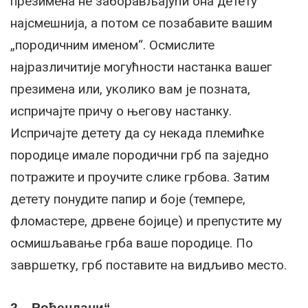
презимена не заборављајући она детету
најсмешнија, а потом се позабавите вашим
„породичним именом“. Осмислите
најразличитије могућности настанка вашег
презимена или, уколико вам је позната,
испричајте причу о његову настанку.
Испричајте детету да су некада племићке
породице имале породични грб па заједно
потражите и проучите слике грбова. Затим
детету понудите папир и боје (темпере,
фломастере, дрвене бојице) и препустите му
осмишљавање грба ваше породице. По
завршетку, грб поставите на видљиво место.
2. „Рођендани“