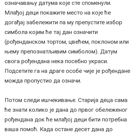
означавању датума које сте споменули.
Млађој деци покажите место на које ће
догађај забележити па му препустите избор
симбола којим ће тај дан означити
(рођенданском тортом, цвећем, поклоном или
њему препознатљивим симболом). Датум
свога рођендана нека посебно украси.
Подсетите га на драге особе чије је рођендане
можда пропустио да означи.
Потом следи ишчекивање. Старија деца сама
ће знати колико је дана до првог обележеног
рођендана док ће млађој деци бити потребна
ваша помоћ. Када остане десет дана до