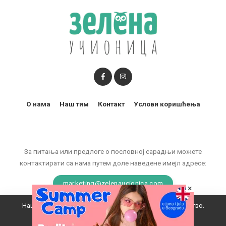
О нама
Наш тим
Контакт
Услови коришћења
За питања или предлоге о пословној сарадњи можете
контактирати са нама путем доле наведене имејл адресе:
marketing@zelenaucionica.com
×
Наш вебсајт користи колачиће да побољша ваше искуство.
© 2011-2024 Copyright by Zelena učionica. All Rights reserved.
Прихватам