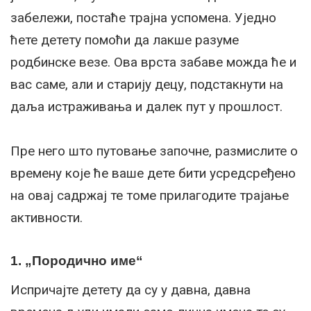
забележи, постаће трајна успомена. Уједно
ћете детету помоћи да лакше разуме
родбинске везе. Ова врста забаве можда ће и
вас саме, али и старију децу, подстакнути на
даља истраживања и далек пут у прошлост.
Пре него што путовање започне, размислите о
времену које ће ваше дете бити усредсређено
на овај садржај те томе прилагодите трајање
активности.
1. „Породично име“
Испричајте детету да су у давна, давна