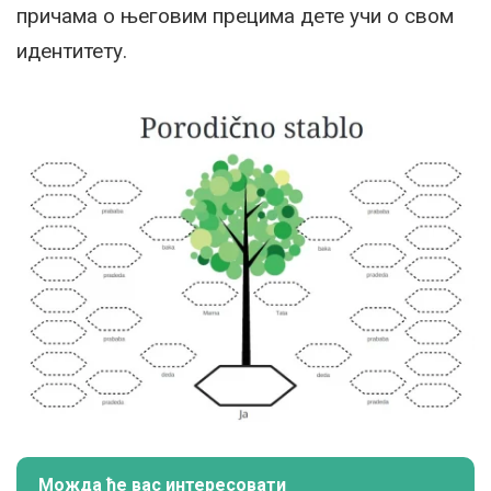
причама о његовим прецима дете учи о свом
идентитету.
Можда ће вас интересовати