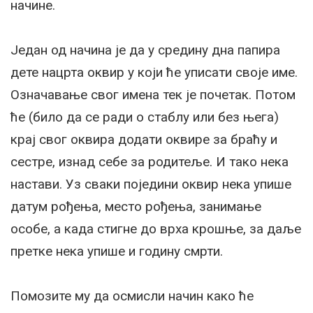
начине.
Један од начина је да у средину дна папира
дете нацрта оквир у који ће уписати своје име.
Означавање свог имена тек је почетак. Потом
ће (било да се ради о стаблу или без њега)
крај свог оквира додати оквире за браћу и
сестре, изнад себе за родитеље. И тако нека
настави. Уз сваки поједини оквир нека упише
датум рођења, место рођења, занимање
особе, а када стигне до врха крошње, за даље
претке нека упише и годину смрти.
Помозите му да осмисли начин како ће