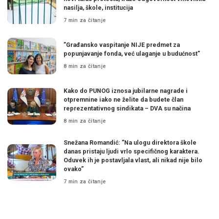
nasilja, škole, institucija
7 min za čitanje
”Građansko vaspitanje NIJE predmet za
popunjavanje fonda, već ulaganje u budućnost”
8 min za čitanje
Kako do PUNOG iznosa jubilarne nagrade i
otpremnine iako ne želite da budete član
reprezentativnog sindikata – DVA su načina
8 min za čitanje
Snežana Romandić: ”Na ulogu direktora škole
danas pristaju ljudi vrlo specifičnog karaktera.
Oduvek ih je postavljala vlast, ali nikad nije bilo
ovako”
7 min za čitanje