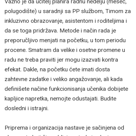
Važno je da učitelj planira radnu nedelju (mesec,
polugodište) u saradnji sa PP službom, Timom za
inkluzivno obrazovanje, asistentom i roditeljima i
da se toga pridržava. Metode i način rada je
preporučljivo menjati na početku, u tom periodu
procene. Smatram da velike i osetne promene u
radu ne treba praviti jer mogu izazvati kontra
efekat. Dakle, na početku ćete imati dosta
zahtevne zadatke i veliko angažovanje, ali kada
definišete načine funkcionisanja učenika dobijete
kapljice napretka, nemojte odustajati. Budite
dosledni i istrajni.
Priprema i organizacija nastave je sačinjena od