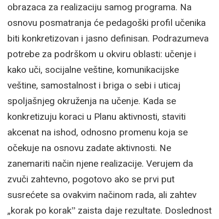
obrazaca za realizaciju samog programa. Na
osnovu posmatranja će pedagoški profil učenika
biti konkretizovan i jasno definisan. Podrazumeva
potrebe za podrškom u okviru oblasti: učenje i
kako uči, socijalne veštine, komunikacijske
veštine, samostalnost i briga o sebi i uticaj
spoljašnjeg okruženja na učenje. Kada se
konkretizuju koraci u Planu aktivnosti, staviti
akcenat na ishod, odnosno promenu koja se
očekuje na osnovu zadate aktivnosti. Ne
zanemariti način njene realizacije. Verujem da
zvuči zahtevno, pogotovo ako se prvi put
susrećete sa ovakvim načinom rada, ali zahtev
„korak po korakˮ zaista daje rezultate. Doslednost