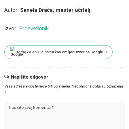
Autor:
Sanela Drača, master učitelj
Izvor:
Prosvetionik
Dodaj Zelenu učionicu kao omiljeni izvor na Google-u
Napišite odgovor
Vaša adresa e-pošte neće biti objavljena.
Neophodna polja su označena
*