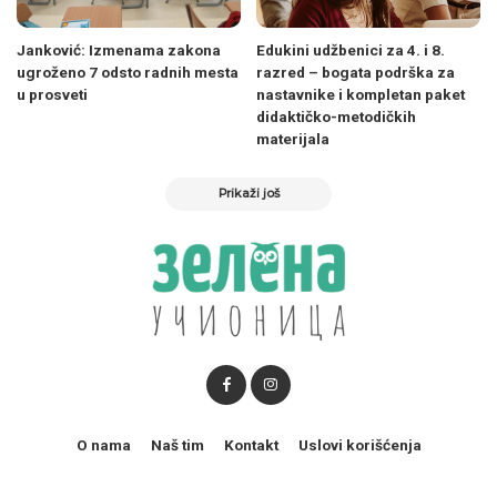
Janković: Izmenama zakona
Edukini udžbenici za 4. i 8.
ugroženo 7 odsto radnih mesta
razred – bogata podrška za
u prosveti
nastavnike i kompletan paket
didaktičko-metodičkih
materijala
Prikaži još
O nama
Naš tim
Kontakt
Uslovi korišćenja