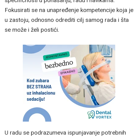
specifičnosti u ponašanju, radu i navikama.
Fokusirati se na unapređenje kompetencije koja je
u zastoju, odnosno odrediti cilj samog rada i šta
se može i želi postići.
U radu se podrazumeva ispunjavanje potrebnih