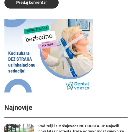
Najnovije
Roditelji iz Mrčajevaca NE ODUSTAJU: Najavili
novi talas protesta, traže odgovornost vinovnika