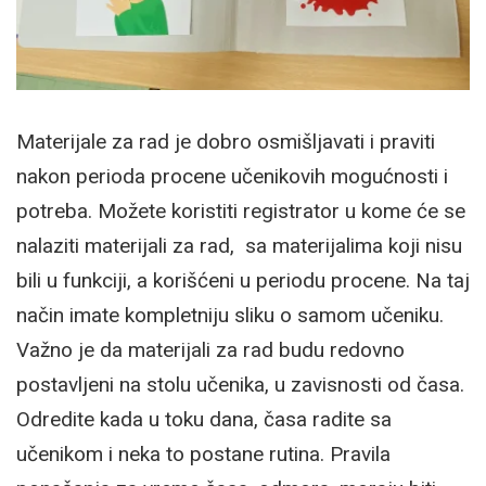
Materijale za rad je dobro osmišljavati i praviti
nakon perioda procene učenikovih mogućnosti i
potreba. Možete koristiti registrator u kome će se
nalaziti materijali za rad, sa materijalima koji nisu
bili u funkciji, a korišćeni u periodu procene. Na taj
način imate kompletniju sliku o samom učeniku.
Važno je da materijali za rad budu redovno
postavljeni na stolu učenika, u zavisnosti od časa.
Odredite kada u toku dana, časa radite sa
učenikom i neka to postane rutina. Pravila