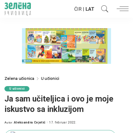
ĆIR
|
LAT
Zelena učionica
U učionici
U učionici
Ja sam učiteljica i ovo je moje
iskustvo sa inkluzijom
Aleksandra Cvjetić
17. februar 2022.
Autor:
Posted
by