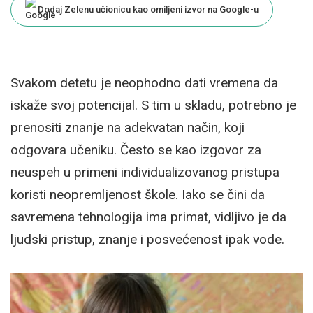
Dodaj Zelenu učionicu kao omiljeni izvor na Google-u
Svakom detetu je neophodno dati vremena da
iskaže svoj potencijal. S tim u skladu, potrebno je
prenositi znanje na adekvatan način, koji
odgovara učeniku. Često se kao izgovor za
neuspeh u primeni individualizovanog pristupa
koristi neopremljenost škole. Iako se čini da
savremena tehnologija ima primat, vidljivo je da
ljudski pristup, znanje i posvećenost ipak vode.