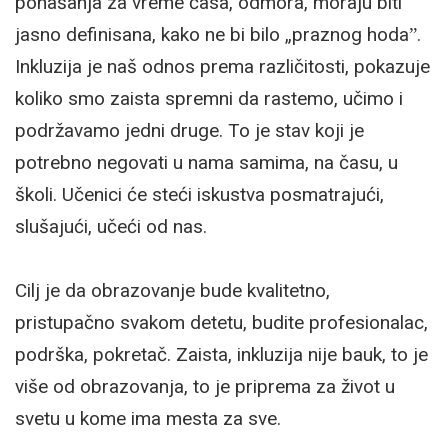
ponašanja za vreme časa, odmora, moraju biti
jasno definisana, kako ne bi bilo „praznog hodaˮ.
Inkluzija je naš odnos prema različitosti, pokazuje
koliko smo zaista spremni da rastemo, učimo i
podržavamo jedni druge. To je stav koji je
potrebno negovati u nama samima, na času, u
školi. Učenici će steći iskustva posmatrajući,
slušajući, učeći od nas.
Cilj je da obrazovanje bude kvalitetno,
pristupačno svakom detetu, budite profesionalac,
podrška, pokretač. Zaista, inkluzija nije bauk, to je
više od obrazovanja, to je priprema za život u
svetu u kome ima mesta za sve.