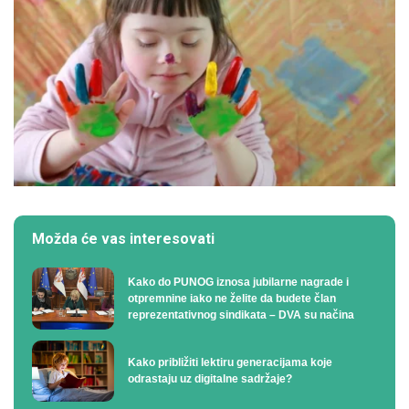
Možda će vas interesovati
Kako do PUNOG iznosa jubilarne nagrade i
otpremnine iako ne želite da budete član
reprezentativnog sindikata – DVA su načina
Kako približiti lektiru generacijama koje
odrastaju uz digitalne sadržaje?