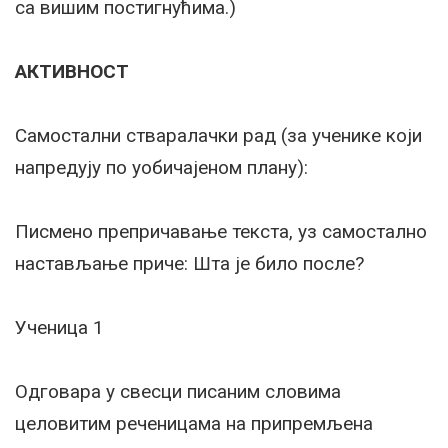
са вишим постигнућима.)
АКТИВНОСТ
Самостални стваралачки рад (за ученике који
напредују по уобичајеном плану):
Писмено препричавање текста, уз самостално
настављање приче: Шта је било после?
Ученица 1
Одговара у свесци писаним словима
целовитим реченицама на припремљена