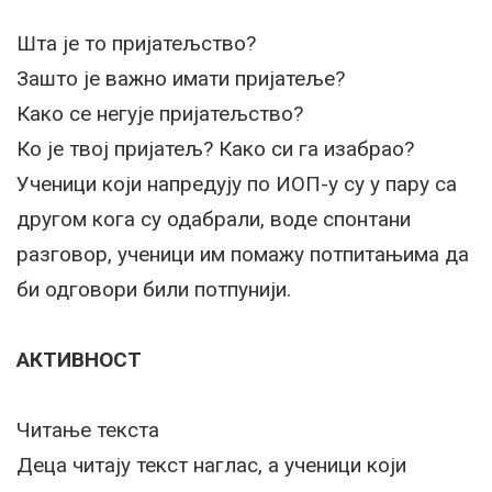
Шта је то пријатељство?
Зашто је важно имати пријатеље?
Како се негује пријатељство?
Ко је твој пријатељ? Како си га изабрао?
Ученици који напредују по ИОП-у су у пару са
другом кога су одабрали, воде спонтани
разговор, ученици им помажу потпитањима да
би одговори били потпунији.
АКТИВНОСТ
Читање текста
Деца читају текст наглас, а ученици који