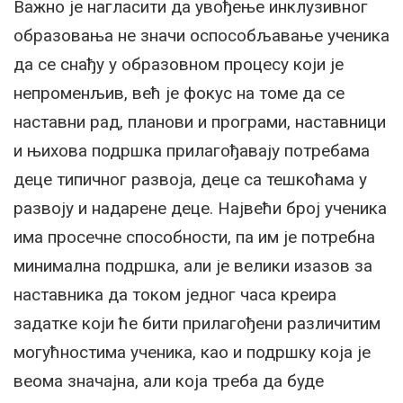
Важно је нагласити да увођење инклузивног
образовања не значи оспособљавање ученика
да се снађу у образовном процесу који је
непроменљив, већ је фокус на томе да се
наставни рад, планови и програми, наставници
и њихова подршка прилагођавају потребама
деце типичног развоја, деце са тешкоћама у
развоју и надарене деце. Највећи број ученика
има просечне способности, па им је потребна
минимална подршка, али је велики изазов за
наставника да током једног часа креира
задатке који ће бити прилагођени различитим
могућностима ученика, као и подршку која је
веома значајна, али која треба да буде