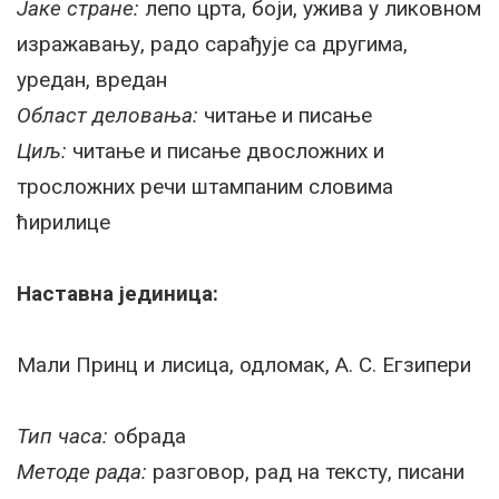
Јаке стране:
лепо црта, боји, ужива у ликовном
изражавању, радо сарађује са другима,
уредан, вредан
Област деловања:
читање и писање
Циљ:
читање и писање двосложних и
тросложних речи штампаним словима
ћирилице
Наставна јединица:
Мали Принц и лисица, одломак, А. С. Егзипери
Тип часа:
обрада
Методе рада:
разговор, рад на тексту, писани