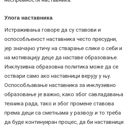
Улога наставника
Истраживања говоре да су ставови и
оспособљеност наставника често пресудни,
јер значајно утичу на стварање слике о себи и
на мотивацију деце да наставе образовање.
Инклузивна образовна политика може да се
оствари само ако наставници верују у њу.
Оспособљавање наставника за инклузивно
образовање је важно, како због савладавања
техника рада, тако и због промене ставова
према деци са сметњама у развоју и то треба
да буде континуиран процес, да би наставници