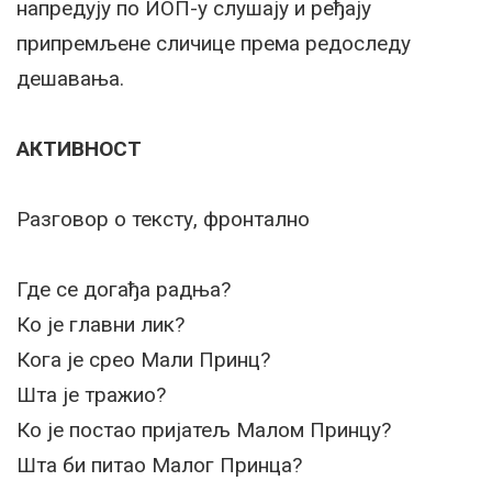
напредују по ИОП-у слушају и ређају
припремљене сличице према редоследу
дешавања.
АКТИВНОСТ
Разговор о тексту, фронтално
Где се догађа радња?
Ко је главни лик?
Кога је срео Мали Принц?
Шта је тражио?
Ко је постао пријатељ Малом Принцу?
Шта би питао Малог Принца?