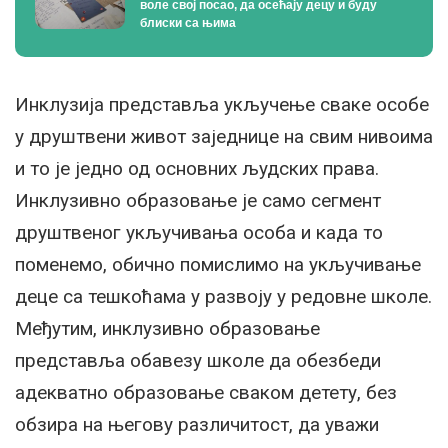
воле свој посао, да осећају децу и буду
блиски са њима
Инклузија представља укључење сваке особе
у друштвени живот заједнице на свим нивоима
и то је једно од основних људских права.
Инклузивно образовање је само сегмент
друштвеног укључивања особа и када то
поменемо, обично помислимо на укључивање
деце са тешкоћама у развоју у редовне школе.
Међутим, инклузивно образовање
представља обавезу школе да обезбеди
адекватно образовање сваком детету, без
обзира на његову различитост, да уважи