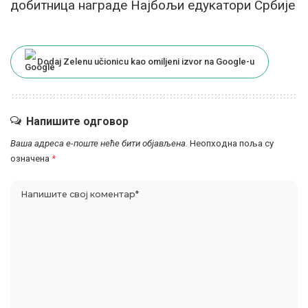
добитница награде Најбољи едукатори Србије
Dodaj Zelenu učionicu kao omiljeni izvor na Google-u
Напишите одговор
Ваша адреса е-поште неће бити објављена.
Неопходна поља су
означена
*