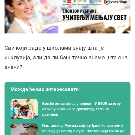
Сви који раде у школама знају шта је
инклузија, али да ли баш тачно знамо шта она
значи?
Можда ће вас интересовати
Вежбе емпатије за ученике – ИДЕЈЕ за игру
на часу, питања за дискусију, теме за
разговор
Наставница Ружица коју су ђаци испратили у
пензију уз песму и сузе: Наставници треба да