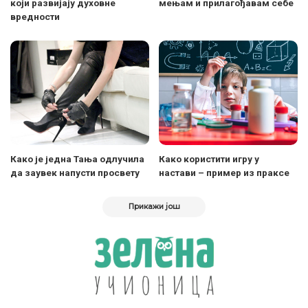
који развијају духовне
мењам и прилагођавам себе
вредности
Како је једна Тања одлучила
Како користити игру у
да заувек напусти просвету
настави – пример из праксе
Прикажи још