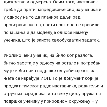
дискретна и одмерена. Осим тога, наставник
треба да прати напредовање својих ученика и
у односу на то да планира даљи рад,
проверава знања, прати поштовање правила
понашања и да моделује односе између
ученика, што је заиста свеобухватан задатак.
Уколико неки ученик, из било ког разлога,
битно заостаје у односу на остале и потребан
му је већи ниво подршке од уобичајеног, за
њега се израђује ИОП. То је документ који је
продукт тимског рада: наставника, родитеља и
стручних сарадника, и то све у циљу пружања
подршке ученику у природном окружењу – у