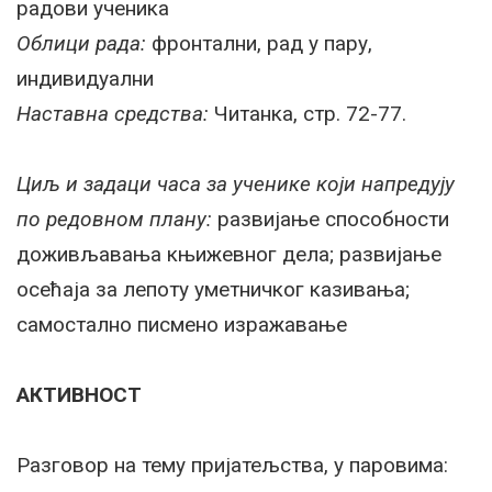
радови ученика
Облици рада:
фронтални, рад у пару,
индивидуални
Наставна средства:
Читанка, стр. 72-77.
Циљ и задаци часа за ученике који напредују
по редовном плану:
развијање способности
доживљавања књижевног дела; развијање
осећаја за лепоту уметничког казивања;
самостално писмено изражавање
АКТИВНОСТ
Разговор на тему пријатељства, у паровима: