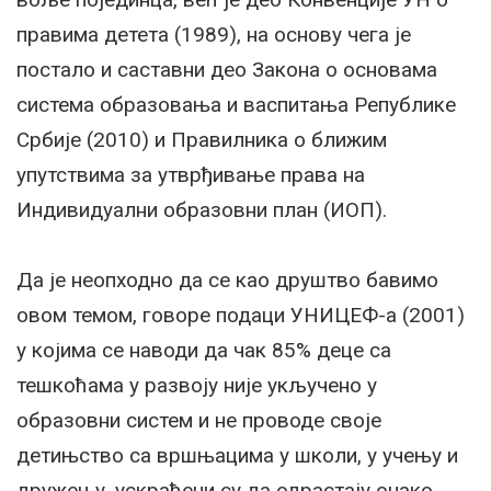
правима детета (1989), на основу чега је
постало и саставни део Закона о основама
система образовања и васпитања Републике
Србије (2010) и Правилника о ближим
упутствима за утврђивање права на
Индивидуални образовни план (ИОП).
Да је неопходно да се као друштво бавимо
овом темом, говоре подаци УНИЦЕФ-а (2001)
у којима се наводи да чак 85% деце са
тешкоћама у развоју није укључено у
образовни систем и не проводе своје
детињство са вршњацима у школи, у учењу и
дружењу, ускраћени су да одрастају онако