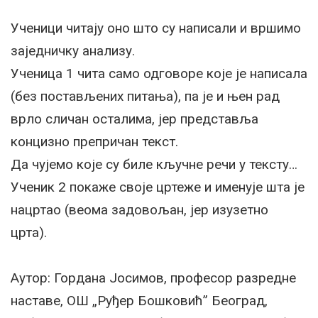
Ученици читају оно што су написали и вршимо
заједничку анализу.
Ученица 1 чита само одговоре које је написала
(без постављених питања), па је и њен рад
врло сличан осталима, јер представља
концизно препричан текст.
Да чујемо које су биле кључне речи у тексту…
Ученик 2 покаже своје цртеже и именује шта је
нацртао (веома задовољан, јер изузетно
црта).
Аутор: Гордана Јосимов, професор разредне
наставе, ОШ „Руђер Бошковић” Београд,