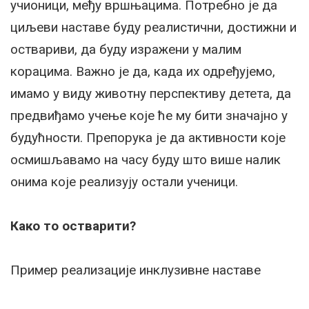
учионици, међу вршњацима. Потребно је да
циљеви наставе буду реалистични, достижни и
оствариви, да буду изражени у малим
корацима. Важно је да, када их одређујемо,
имамо у виду животну перспективу детета, да
предвиђамо учење које ће му бити значајно у
будућности. Препорука је да активности које
осмишљавамо на часу буду што више налик
онима које реализују остали ученици.
Како то остварити?
Пример реализације инклузивне наставе