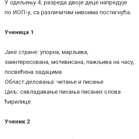
У одељењу 4. разреда двоје деце напредује
по ИОП-у, са различитим нивоима постигнућа.
Ученица 1
Јаке стране
: упорна, марљива,
заинтересована, мотивисана, пажљива на часу,
посвећена задацима
Област деловања
: читање и писање
Циљ:
савладавање писања писаних слова
ћирилице
Ученик 2