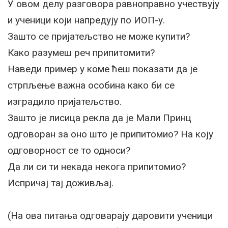
У овом делу разговора равноправно учествују
и ученици који напредују по ИОП-у.
Зашто се пријатељство не може купити?
Како разумеш реч припитомити?
Наведи пример у коме ћеш показати да је
стрпљење важна особина како би се
изградило пријатељство.
Зашто је лисица рекла да је Мали Принц
одговоран за оно што је припитомио? На коју
одговорност се то односи?
Да ли си ти некада некога припитомио?
Испричај тај доживљај.
(На ова питања одговарају даровити ученици