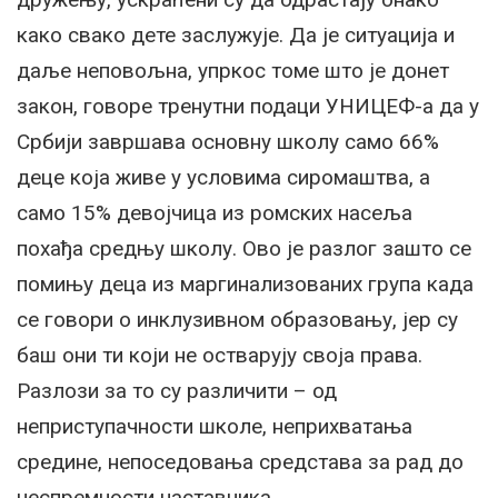
како свако дете заслужује. Да је ситуација и
даље неповољна, упркос томе што је донет
закон, говоре тренутни подаци УНИЦЕФ-а да у
Србији завршава основну школу само 66%
деце која живе у условима сиромаштва, а
само 15% девојчица из ромских насеља
похађа средњу школу. Ово је разлог зашто се
помињу деца из маргинализованих група када
се говори о инклузивном образовању, јер су
баш они ти који не остварују своја права.
Разлози за то су различити – од
неприступачности школе, неприхватања
средине, непоседовања средстава за рад до
неспремности наставника.