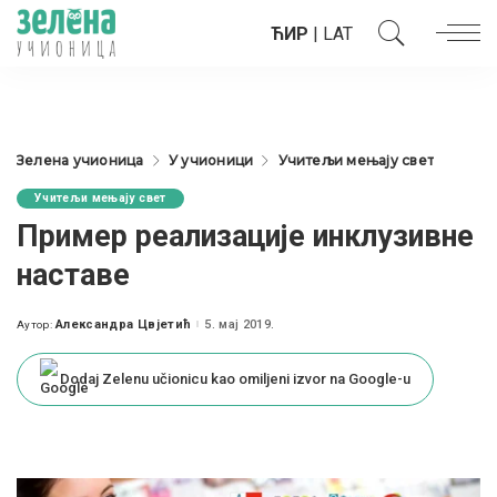
ЋИР
|
LAT
Зелена учионица
У учионици
Учитељи мењају свет
Учитељи мењају свет
Пример реализације инклузивне
наставе
Александра Цвјетић
5. мај 2019.
Аутор:
Posted
by
Dodaj Zelenu učionicu kao omiljeni izvor na Google-u