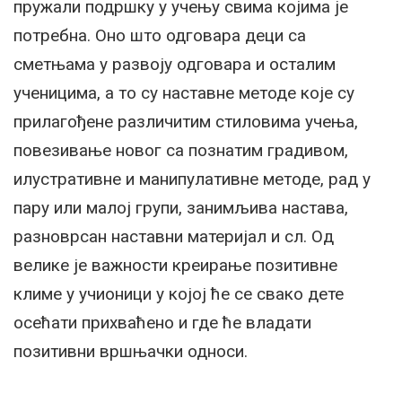
пружали подршку у учењу свима којима је
потребна. Оно што одговара деци са
сметњама у развоју одговара и осталим
ученицима, а то су наставне методе које су
прилагођене различитим стиловима учења,
повезивање новог са познатим градивом,
илустративне и манипулативне методе, рад у
пару или малој групи, занимљива настава,
разноврсан наставни материјал и сл. Од
велике је важности креирање позитивне
климе у учионици у којој ће се свако дете
осећати прихваћено и где ће владати
позитивни вршњачки односи.