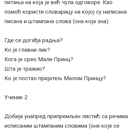
питања на која је већ чула одговоре. Као
помоћ користи словарицу на којој су написана
писана и штампана слова (она која зна).
Где се догађа радња?
Ко је главни лик?
Кога је срео Мали Принц?
Шта је тражио?
Ко је постао пријатељ Малом Принцу?
Ученик 2
Добија унапред припремљен листић са речима
исписаним штампаним словима (оне које се