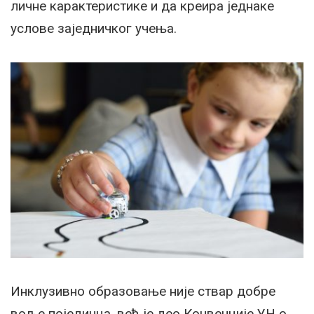
личне карактеристике и да креира једнаке
услове заједничког учења.
Инклузивно образовање није ствар добре
воље појединца, већ је део Конвенције УН о