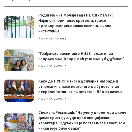
Родитељи из Мрчајеваца НЕ ОДУСТАЈУ:
Најавили нови талас протеста, траже
одговорност виновника насиља, школе,
институција
7 мин за читање
”Грађанско васпитање НИЈЕ предмет за
попуњавање фонда, већ улагање у будућност”
8 мин за читање
Како до ПУНОГ износа јубиларне награде и
отпремнине иако не желите да будете члан
репрезентативног синдиката – ДВА су начина
8 мин за читање
Снежана Романдић: ”На улогу директора школе
данас пристају људи врло специфичног
карактера. Одувек их је постављала власт, али
никад није било овако”