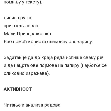
помињу у тексту).
лисица ружа
пријатељ ловац
Мали Принц кокошка
Као помоћ користи сликовну словарицу.
Задатак је да до краја реда испише сваку реч
и да нацрта ове појмове на папиру (најбоље се
сликовно изражава).
АКТИВНОСТ
Читање и анализа радова