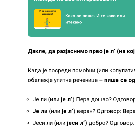
Како се пише: И те како или
итекако
Дакле, да разјаснимо прво је л’ (на ко
Када је посреди помоћни (или копулати
обележје упитне реченице
– пише се о
Је ли (или
је л’
) Пера дошао? Одгово
Је ли
(или
је л’
) веран? Одговор: Вер
Јеси ли (или
јеси л’
) добро? Одговор