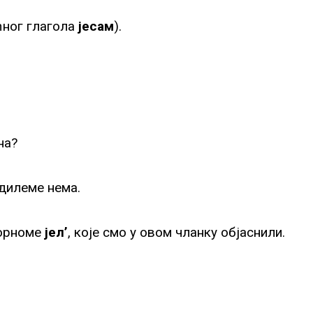
ћног глагола
јесам
).
на?
дилеме нема.
ворноме
јел’
, које смо у овом чланку објаснили.