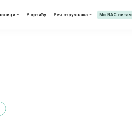
ионици
У вртићу
Реч стручњака
Ми ВАС питам