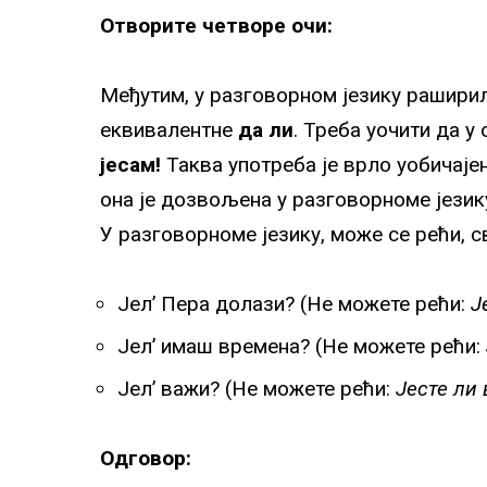
Отворите четворе очи:
Међутим, у разговорном језику рашири
еквивалентне
да ли
. Треба уочити да 
јесам!
Таква употреба је врло уобичајен
она је дозвољена у разговорноме језику
У разговорноме језику, може се рећи, с
Јел’ Пера долази? (Не можете рећи:
Ј
Јел’ имаш времена? (Не можете рећи:
Јел’ важи? (Не можете рећи:
Јесте ли
Одговор: