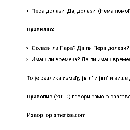
Пера долази. Да, долази. (Нема помо
Правилно:
Долази ли Пера? Да ли Пера долази?
Имаш ли времена? Да ли имаш време
То је разлика између
је л’
и
јел’
и више 
Правопис
(2010) говори само о разго
Извор: opismenise.com