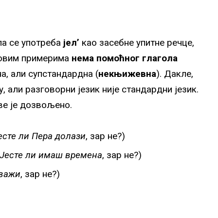
ла се употреба
јел’
као засебне упитне речце,
у овим примерима
нема помоћног глагола
а, али супстандардна (
некњижевна
). Дакле,
, али разговорни језик није стандардни језик.
ве је дозвољено.
есте ли Пера долази
, зар не?)
Јесте ли имаш времена
, зар не?)
 важи
, зар не?)