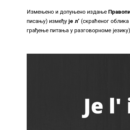
Измењено и допуњено издање
Правоп
писању) између
је л’
(скраћеног облика
грађење питања у разговорноме језику)