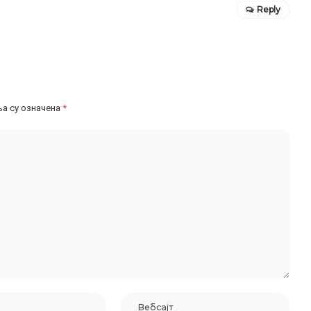
Reply
а су означена
*