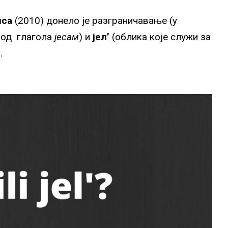
иса
(2010) донело је разграничавање (у
 од глагола
јесам
) и
јел’
(облика које служи за
.