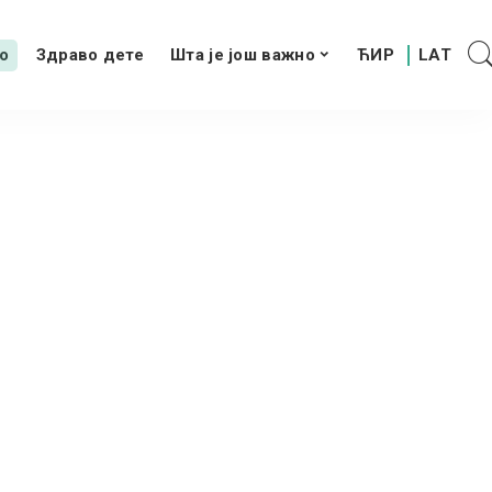
о
Здраво дете
Шта је још важно