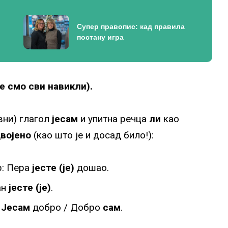
Супер правопис: кад правила
постану игра
је смо сви навикли).
вни) глагол
јесам
и упитна речца
ли
као
двојено
(као што је и досад било!):
р: Пера
јесте (је)
дошао.
ан
јесте
(је)
.
:
Јесам
добро / Добро
сам
.