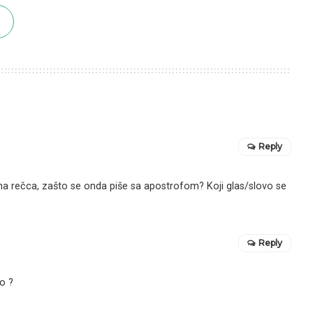
Reply
itna rečca, zašto se onda piše sa apostrofom? Koji glas/slovo se
Reply
ao ?