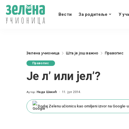
Вести
За родитеље
У уч
Зелена учионица
Шта је још важно
Правопис
Правопис
Је л’ или јел’?
Нада Шакић
11. јул 2014.
Аутор:
Posted
by
Dodaj Zelenu učionicu kao omiljeni izvor na Google-u