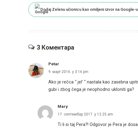
Dodaj Zelenu učionicu kao omiljeni izvor na Google-u
3 Коментара
Petar
9. март 2016. у 3:16 pm
Ako je rečca “ jel’ “ nastala kao zasebna up
gubi i zbog čega je neophodno ukloniti ga?
Mary
17. септембар 2017. у 12:25 am
Ti li si taj Pera?! Odgovor je Pera je dos