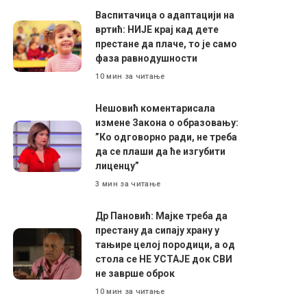
Васпитачица о адаптацији на
вртић: НИЈЕ крај кад дете
престане да плаче, то је само
фаза равнодушности
10 мин за читање
Нешовић коментарисала
измене Закона о образовању:
”Ко одговорно ради, не треба
да се плаши да ће изгубити
лиценцу”
3 мин за читање
Др Пановић: Мајке треба да
престану да сипају храну у
тањире целој породици, а од
стола се НЕ УСТАЈЕ док СВИ
не заврше оброк
10 мин за читање