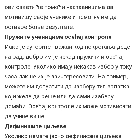
ови савети ће помоћи наставницима да
мотивишу своје ученике и помогну им да
остваре боље резултате:
Пружите ученицима осећај контроле
Иако је ауторитет важан код покретања деце
на рад, добро им је некад пружити и осећај
контроле. Уколико имају некакав избор у току
часа лакше их је заинтересовати. На пример,
можете им допустити да изаберу тип задатка
који желе да реше или да сами изаберу
домаћи. Осећај контроле их може мотивисати
да учине више.
Дефинишите циљеве
Уколико немате јасно дефинисане циљеве