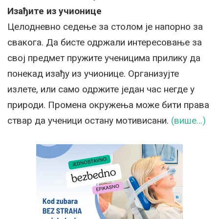
Изађите из учионице
Целодневно седење за столом је напорно за
свакога. Да бисте одржали интересовање за
свој предмет пружите ученицима прилику да
понекад изађу из учионице. Организујте
излете, или само одржите један час негде у
природи. Промена окружења може бити права
ствар да ученици остану мотивисани.
(више…)