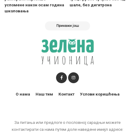
успомене након осам година
шале, без дигитрона
школовања
Прикажи још
О нама
Наш тим
Контакт
Услови коришћења
За питања или предлоге о пословној сарадњи можете
контактирати са нама путем доле наведене имејл адресе: