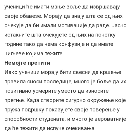
ученици ће имати мање воље да извршавају
своје обавезе. Морају да знају шта се од њих
очекује да би имали мотивације да раде. Јасно
истакните шта очекујете од њих на почетку
године тако да нема конфузије и да имате
циљеве којима тежите.
Немојте претити
Иако ученици морају бити свесни да кршење
правила сноси последице, много је боље да их
позитивно усмерите уместо да износите
претње. Када створите сигурно окружење које
пружа подршку показујете своје поверење у
способности студената, и много је вероватније
да ће тежити да испуне очекивања.