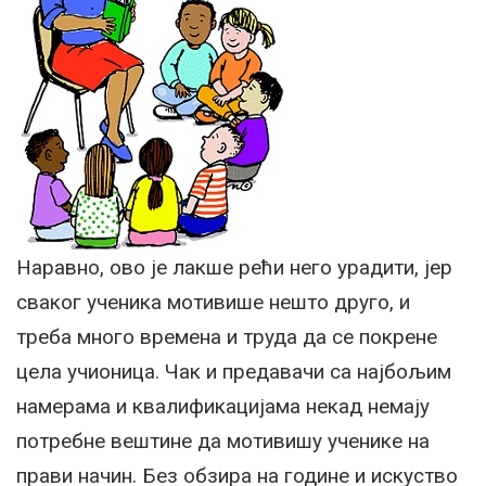
Наравно, ово је лакше рећи него урадити, јер
сваког ученика мотивише нешто друго, и
треба много времена и труда да се покрене
цела учионица. Чак и предавачи са најбољим
намерама и квалификацијама некад немају
потребне вештине да мотивишу ученике на
прави начин. Без обзира на године и искуство