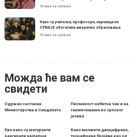
10 мин за читање
Како су учитељи, професори, научници из
СРБИЈЕ обогатили америчко образовање
10 мин за читање
Можда ће вам се
свидети
Одржан састанак
Писменост небитна чак и на
Министарства и Синдиката
такмичењима из српског
језика
Ево како су матуранти
Како множити двоцифрене,
рангирали најлепше
троцифрене бројеве као од