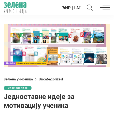
ЋИР
|
LAT
Зелена учионица
Uncategorized
Uncategorized
Једноставне идеје за
мотивацију ученика