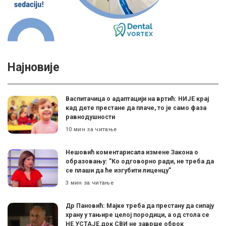
Најновије
Васпитачица о адаптацији на вртић: НИЈЕ крај
кад дете престане да плаче, то је само фаза
равнодушности
10 мин за читање
Нешовић коментарисала измене Закона о
образовању: ”Ко одговорно ради, не треба да
се плаши да ће изгубити лиценцу”
3 мин за читање
Др Пановић: Мајке треба да престану да сипају
храну у тањире целој породици, а од стола се
НЕ УСТАЈЕ док СВИ не заврше оброк