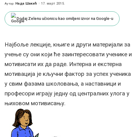
Нада Шакић
17. март 2015.
Аутор:
Posted
by
Dodaj Zelenu učionicu kao omiljeni izvor na Google-u
Најбоље лекције, књиге и други материјали за
учење су они који ће заинтересовати ученике и
мотивисати их да раде. Интерна и екстерна
мотивација је кључни фактор за успех ученика
у свим фазама школовања, а наставници и
професори играју једну од централних улога у
њиховом мотивисању.