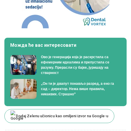
Можда ће вас интересовати
Ово је генерација која је раскрстила са
ефемерним идеалима и препустила се
разуму. Прерасли су бајке, јуришају на
стварност
„Он ти је двапут понављо разред, а ено га
сад – директор. Нема више правила,
никаквих. Страшно”
Dodaj Zelenu učionicu kao omiljeni izvor na Google-u