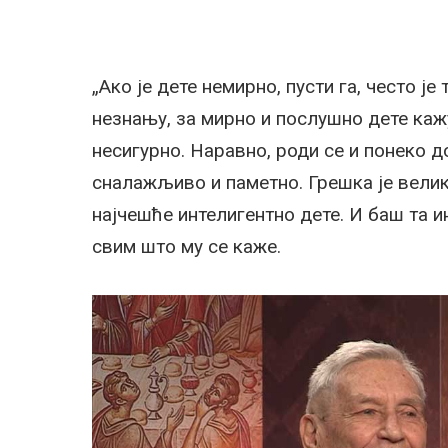
„Ако је дете немирно, пусти га, често је
незнању, за мирно и послушно дете кажу
несигурно. Наравно, роди се и понеко до
сналажљиво и паметно. Грешка је велика
најчешће интелигентно дете. И баш та и
свим што му се каже.