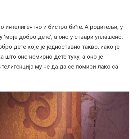
 то интелигентно и бистро биће. А родитељи, у
 ‘моје добро дете’, а оно у ствари уплашено,
бро дете које је једноставно такво, иако је
 што оно немирно дете туку, а оно је
нтелигенција му не да да се помири лако са