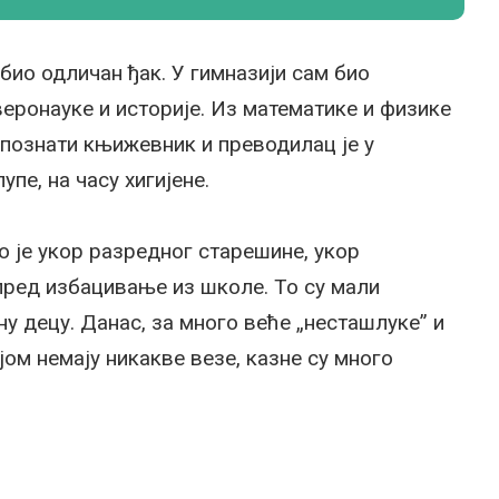
био одличан ђак. У гимназији сам био
веронауке и историје. Из математике и физике
с познати књижевник и преводилац је у
пе, на часу хигијене.
о је укор разредног старешине, укор
пред избацивање из школе. То су мали
ну децу. Данас, за много веће „несташлуке” и
ом немају никакве везе, казне су много