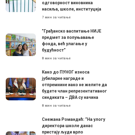
одговорност виновника
насиља, школе, институција
7 мин за читање
”Грађанско васпитање НИЈЕ
предмет за попуњавање
фонда, већ улагање у
будућност”
8 мин за читање
Како до ПУНОГ износа
јубиларне награде и
отпремнине иако не желите да
будете члан репрезентативног
синдиката – ДВА су начина
8 мин за читање
Снежана Романдић: ”На улогу
директора школе данас
пристају људи врло