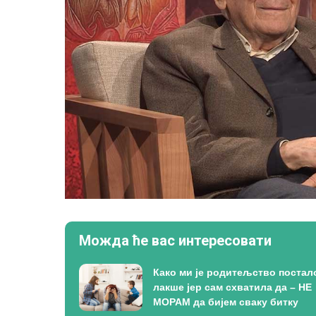
Можда ће вас интересовати
Како ми је родитељство постал
лакше јер сам схватила да – НЕ
МОРАМ да бијем сваку битку