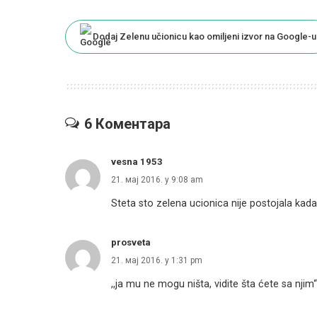
Dodaj Zelenu učionicu kao omiljeni izvor na Google-u
6 Коментара
vesna 1953
21. мај 2016. у 9:08 am
Steta sto zelena ucionica nije postojala kada
prosveta
21. мај 2016. у 1:31 pm
,,ja mu ne mogu ništa, vidite šta ćete sa njim“ 