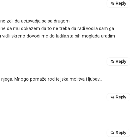
Reply
ne zeli da uci,svadja se sa drugom
ne da mu dokazem da to ne treba da radi.vodila sam ga
su vidli.iskreno dovodi me do ludila.sta bih moglada uradim
Reply
 njega. Mnogo pomaže roditeljska molitva i ljubav…
Reply
Reply