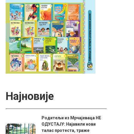
Најновије
Родитељи из Мрчајеваца НЕ
ОДУСТАЈУ: Најавили нови
талас протеста, траже