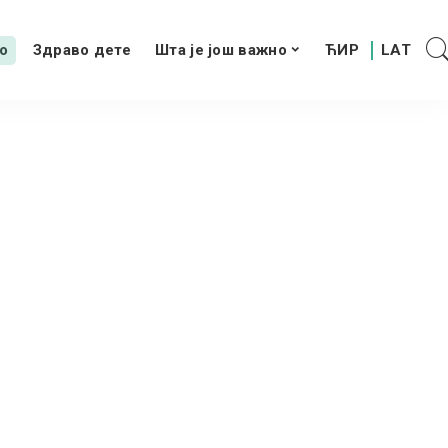
о
Здраво дете
Шта је још важно