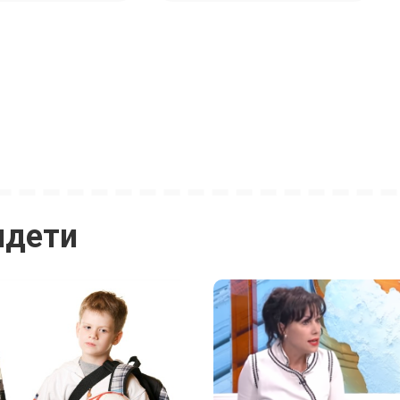
идети