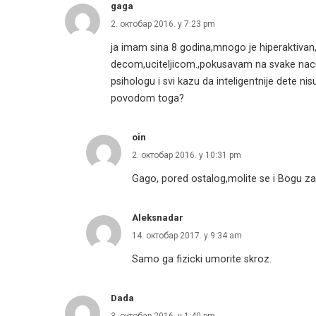
gaga
2. октобар 2016. у 7:23 pm
ja imam sina 8 godina,mnogo je hiperaktivan,
decom,uciteljicom.,pokusavam na svake naci
psihologu i svi kazu da inteligentnije dete ni
povodom toga?
oin
2. октобар 2016. у 10:31 pm
Gago, pored ostalog,molite se i Bogu za
Aleksnadar
14. октобар 2017. у 9:34 am
Samo ga fizicki umorite skroz.
Dada