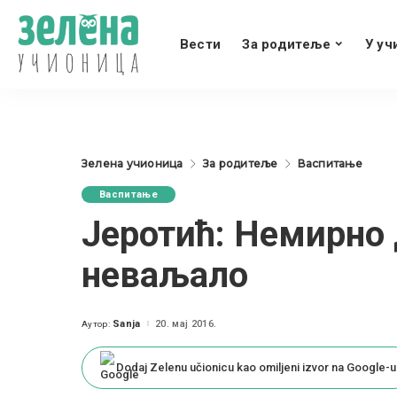
Вести
За родитеље
У уч
Зелена учионица
За родитеље
Васпитање
Васпитање
Јеротић: Немирно 
неваљало
Sanja
20. мај 2016.
Аутор:
Posted
by
Dodaj Zelenu učionicu kao omiljeni izvor na Google-u