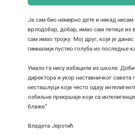
Ја сам био немирно дете и никад нисам 
врлодобар, добар, имао сам петице из 
сам имао тројку. Мој друг, који је дана
гимназији пустио голуба из последње клу
Умало га нису избацили из школе. Доби
директора и укор наставничког савета 
несташлуци који често одају интелигент
озбиљне прекршаје који са интелигенциј
блаже.”
Владета Јеротић