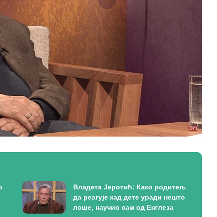
о
Владета Јеротић: Како родитељ
да реагује кад дете уради нешто
лоше, научио сам од Енглеза