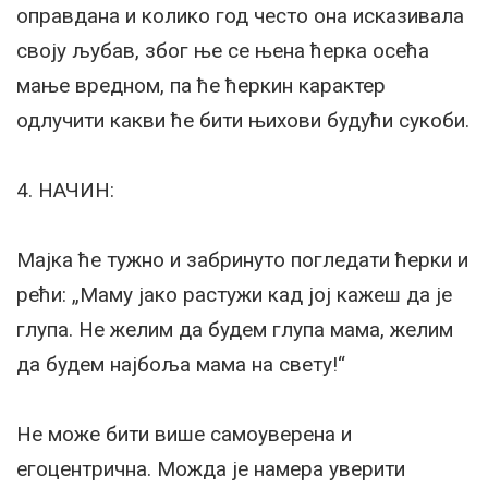
оправдана и колико год често она исказивала
своју љубав, због ње се њена ћерка осећа
мање вредном, па ће ћеркин карактер
одлучити какви ће бити њихови будући сукоби.
4. НАЧИН:
Мајка ће тужно и забринуто погледати ћерки и
рећи: „Маму јако растужи кад јој кажеш да је
глупа. Не желим да будем глупа мама, желим
да будем најбоља мама на свету!“
Не може бити више самоуверена и
егоцентрична. Можда је намера уверити