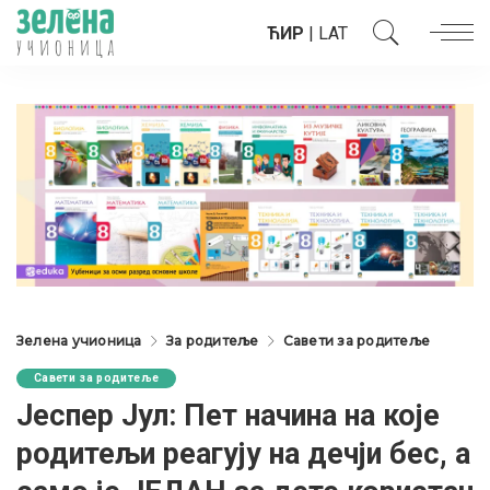
ЋИР
|
LAT
Зелена учионица
За родитеље
Савети за родитеље
Савети за родитеље
Јеспер Јул: Пет начина на које
родитељи реагују на дечји бес, а