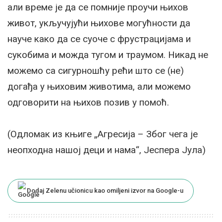
али време је да се помније проучи њихов
живот, укључујући њихове могућности да
науче како да се суоче с фрустрацијама и
сукобима и можда тугом и траумом. Никад не
можемо са сигурношћу рећи што се (не)
догађа у њиховим животима, али можемо
одговорити на њихов позив у помоћ.
(Одломак из књиге „Агресија – Због чега је
неопходна нашој деци и нама“, Јеспера Јула)
Dodaj Zelenu učionicu kao omiljeni izvor na Google-u