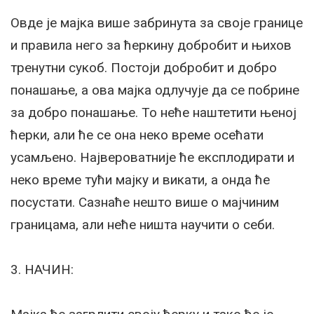
Овде је мајка више забринута за своје границе
и правила него за ћеркину добробит и њихов
тренутни сукоб. Постоји добробит и добро
понашање, а ова мајка одлучује да се побрине
за добро понашање. То неће наштетити њеној
ћерки, али ће се она неко време осећати
усамљено. Највероватније ће експлодирати и
неко време тући мајку и викати, а онда ће
посустати. Сазнаће нешто више о мајчиним
границама, али неће ништа научити о себи.
3. НАЧИН: