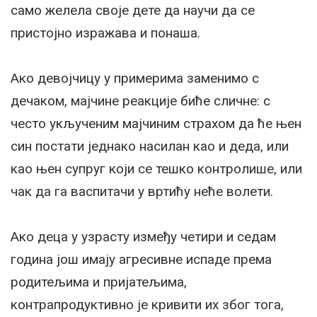
само желела своје дете да научи да се
пристојно изражава и понаша.
Ако девојчицу у примерима заменимо с
дечаком, мајчине реакције биће сличне: с
често укљученим мајчиним страхом да ће њен
син постати једнако насилан као и деда, или
као њен супруг који се тешко контролише, или
чак да га васпитачи у вртићу неће волети.
Ако деца у узрасту између четири и седам
година још имају агресивне испаде према
родитељима и пријатељима,
контрапродуктивно је кривити их због тога,