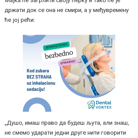
Мајка ће загрлити своју ћерку и тако ће је
држати док се она не смири, а у међувремену
ће јој рећи:
„Душо, имаш право да будеш љута, али знаш,
не смемо ударати једни друге нити говорити