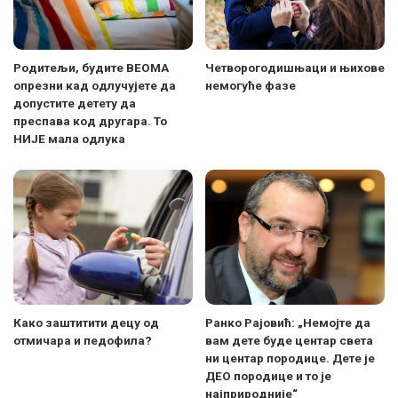
Родитељи, будите ВЕОМА
Четворогодишњаци и њихове
опрезни кад одлучујете да
немогуће фазе
допустите детету да
преспава код другара. То
НИЈЕ мала одлука
Како заштитити децу од
Ранко Рајовић: „Немојте да
отмичара и педофила?
вам дете буде центар света
ни центар породице. Дете је
ДЕО породице и то је
најприродније“