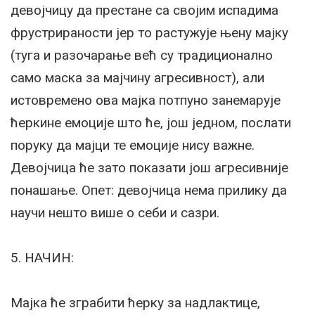
девојчицу да престане са својим испадима
фрустрираности јер то растужује њену мајку
(туга и разочарање већ су традиционално
само маска за мајчину агресивност), али
истовремено ова мајка потпуно занемарује
ћеркине емоције што ће, још једном, послати
поруку да мајци те емоције нису важне.
Девојчица ће зато показати још агресивније
понашање. Опет: девојчица нема прилику да
научи нешто више о себи и сазри.
5. НАЧИН:
Мајка ће зграбити ћерку за надлактице,