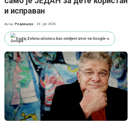
само је ЈЕДАН за дете користан
и исправан
Редакција
23. јул 2024.
Аутор:
Posted
by
Dodaj Zelenu učionicu kao omiljeni izvor na Google-u