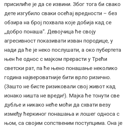
присилиће је да се извини. Због тога би свако
дете изгубило сваки осећај вредности – без
обзира на број похвала које добија кад се
„добро понаша“. Девојчица ће своју
агресивност показивати изван породице, у
нади да ће је неко послушати, а око пубертета
њен ће однос с мајком прерасти у Трећи
светски рат, па ће њено понашање неколико
година највероватније бити врло ризично.
(Зашто не бисте ризиковали свој живот кад
ионако ништа не вреди!). Мајка ће тонути све
дубље и никако неће моћи да схвати везу
између ћеркиног понашања и лошег односа с
њом, са својим сопственим поступцима. Она је