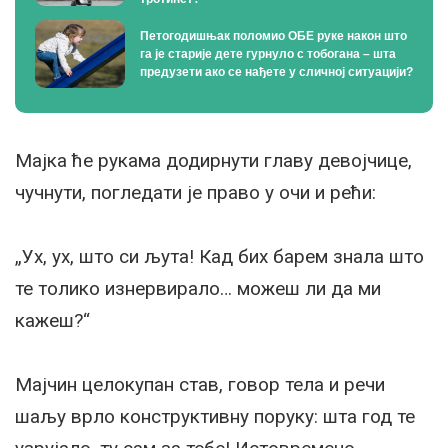
Петогодишњак поломио ОБЕ руке након што
га је старије дете гурнуло с тобогана – шта
предузети ако се нађете у сличној ситуацији?
Мајка ће рукама додирнути главу девојчице,
чучнути, погледати је право у очи и рећи:
„Ух, ух, што си љута! Кад бих барем знала што
те толико изнервирало… можеш ли да ми
кажеш?“
Мајчин целокупан став, говор тела и речи
шаљу врло конструктивну поруку: шта год те