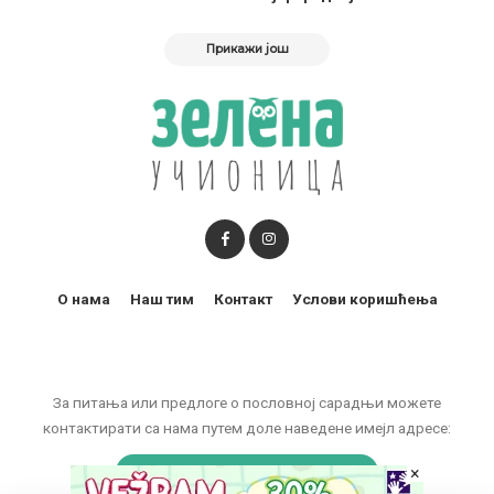
Прикажи још
О нама
Наш тим
Контакт
Услови коришћења
За питања или предлоге о пословној сарадњи можете
контактирати са нама путем доле наведене имејл адресе:
marketing@zelenaucionica.com
×