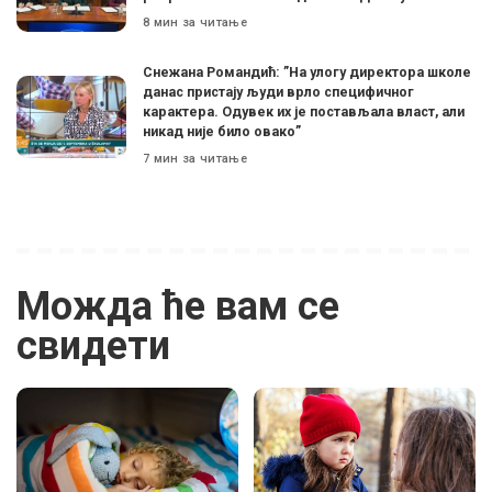
8 мин за читање
Снежана Романдић: ”На улогу директора школе
данас пристају људи врло специфичног
карактера. Одувек их је постављала власт, али
никад није било овако”
7 мин за читање
Можда ће вам се
свидети