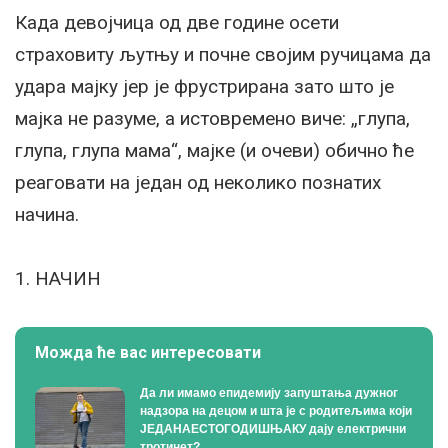
Када девојчица од две године осети
страховиту љутњу и почне својим ручицама да
удара мајку јер је фрустрирана зато што је
мајка не разуме, а истовремено виче: „глупа,
глупа, глупа мама“, мајке (и очеви) обично ће
реаговати на један од неколико познатих
начина.
1. НАЧИН
Можда ће вас интересовати
Да ли имамо епидемију запуштања дужног
надзора на децом и шта је с родитељима који
ЈЕДАНАЕСТОГОДИШЊАКУ дају електрични
тротинет?