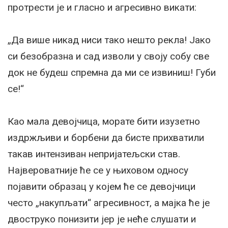
протрести је и гласно и агресивно викати:
„Да више никад ниси тако нешто рекла! Јако
си безобразна и сад изволи у своју собу све
док не будеш спремна да ми се извиниш! Губи
се!“
Као мала девојчица, морате бити изузетно
издржљиви и борбени да бисте прихватили
такав интензиван непријатељски став.
Највероватније ће се у њиховом односу
појавити образац у којем ће се девојчици
често „накупљати“ агресивност, а мајка ће је
двоструко понизити јер је неће слушати и