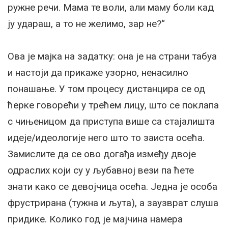
ружне речи. Мама те воли, али маму боли кад
ју удараш, а то не желимо, зар не?“
Ова је мајка на задатку: она је на страни табуа
и настоји да прикаже узорно, ненасилно
понашање. У том процесу дистанцира се од
ћерке говорећи у трећем лицу, што се поклапа
с чињеницом да приступа више са стајалишта
идеје/идеологије него што то заиста осећа.
Замислите да се ово догађа између двоје
одраслих који су у љубавној вези па ћете
знати како се девојчица осећа. Једна је особа
фрустрирана (тужна и љута), а заузврат слуша
придике. Колико год је мајчина намера