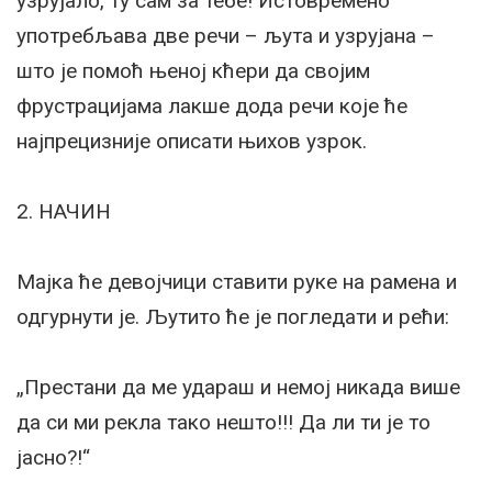
узрујало, ту сам за тебе! Истовремено
употребљава две речи – љута и узрујана –
што је помоћ њеној кћери да својим
фрустрацијама лакше дода речи које ће
најпрецизније описати њихов узрок.
2. НАЧИН
Мајка ће девојчици ставити руке на рамена и
одгурнути је. Љутито ће је погледати и рећи:
„Престани да ме удараш и немој никада више
да си ми рекла тако нешто!!! Да ли ти је то
јасно?!“