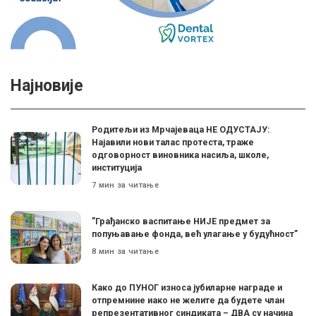
Најновије
Родитељи из Мрчајеваца НЕ ОДУСТАЈУ:
Најавили нови талас протеста, траже
одговорност виновника насиља, школе,
институција
7 мин за читање
”Грађанско васпитање НИЈЕ предмет за
попуњавање фонда, већ улагање у будућност”
8 мин за читање
Како до ПУНОГ износа јубиларне награде и
отпремнине иако не желите да будете члан
репрезентативног синдиката – ДВА су начина