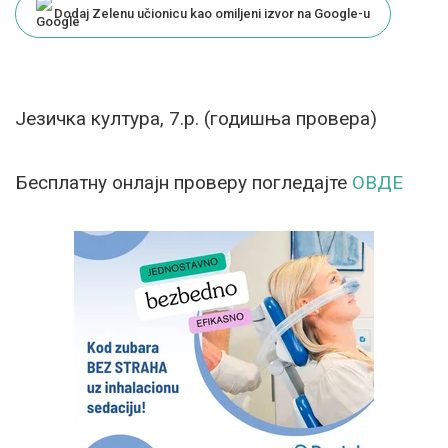
Dodaj Zelenu učionicu kao omiljeni izvor na Google-u
Језичка култура, 7.р. (годишња провера)
Бесплатну онлајн проверу погледајте
ОВДЕ