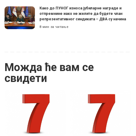
Како до ПУНОГ износа јубиларне награде и
отпремнине иако не желите да будете члан
репрезентативног синдиката – ДВА су начина
8 мин за читање
Можда ће вам се
свидети