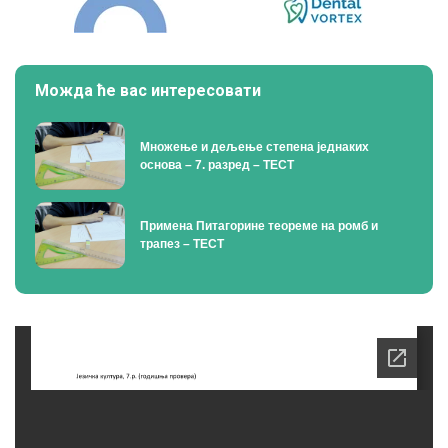
Можда ће вас интересовати
Множење и дељење степена једнаких
основа – 7. разред – ТЕСТ
Примена Питагорине теореме на ромб и
трапез – ТЕСТ