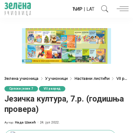
ЋИР
|
LAT
Зелена учионица
У учионици
Наставни листићи
VII разред
Српски језик 7
VII разред
Језичка култура, 7.р. (годишња
провера)
Нада Шакић
24. јул 2022.
Аутор:
Posted
by