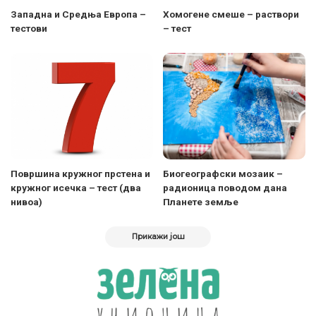
Западна и Средња Европа –
Хомогене смеше – раствори
тестови
– тест
Површина кружног прстена и
Биогеографски мозаик –
кружног исечка – тест (два
радионица поводом дана
нивоа)
Планете земље
Прикажи још