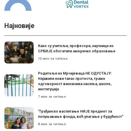
Најновије
Како су учитељи, професори, научници из
СРБИЈЕ обогатили америчко образовање
10 мин за читање
Родитељи из Мрчајеваца НЕ ОДУСТАЈУ:
Најавили нови талас протеста, траже
одговорност виновника насиља, школе,
институција
7 мин за читање
”Грађанско васпитање НИЈЕ предмет за
попуњавање фонда, већ улагање у будућност”
8 мин за читање