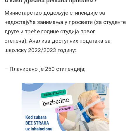
А како држава решава проблем?
Министарство додељује стипендије за
недостајућа занимања у просвети (за студенте
друге и треће године студија првог
степена).
Анализа доступних података за
школску 2022/2023 годину:
– Планирано је 250 стипендија;