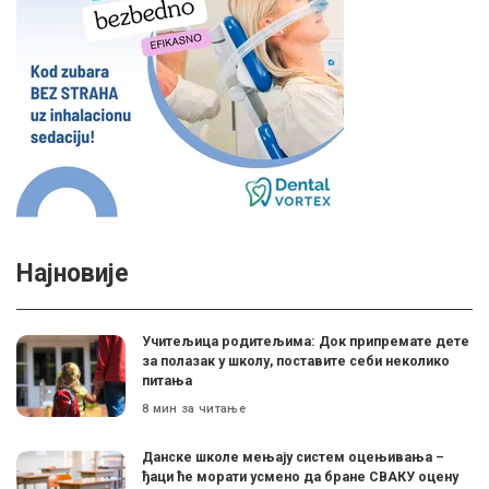
Најновије
Учитељица родитељима: Док припремате дете
за полазак у школу, поставите себи неколико
питања
8 мин за читање
Данске школе мењају систем оцењивања –
ђаци ће морати усмено да бране СВАКУ оцену