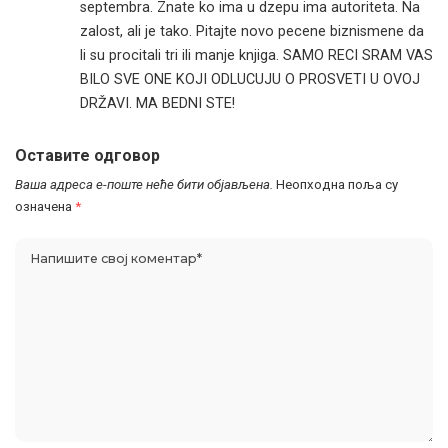
septembra. Znate ko ima u dzepu ima autoriteta. Na
zalost, ali je tako. Pitajte novo pecene biznismene da
li su procitali tri ili manje knjiga. SAMO RECI SRAM VAS
BILO SVE ONE KOJI ODLUCUJU O PROSVETI U OVOJ
DRŽAVI. MA BEDNI STE!
Оставите одговор
Ваша адреса е-поште неће бити објављена.
Неопходна поља су
означена
*