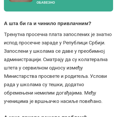
ОБАВЕЗНО
А шта би га и чинило привлачним?
Тренутна просечна плата запослених је знатно
испод просечне зараде у Републици Србији.
Запослени у школама се даве у преобимној
администрацији. Сматрају да су колатерална
штета у сервилном односу између
Министарства просвете и родитеља. Услови
рада у школама су тешки, додатно
обремењени немилим догађајима. Међу
ученицима је вршњачко насиље повећано.