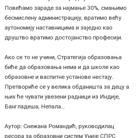
Повећамо зараде за најмање 30%, смањимо
бесмислену администрацију, вратимо већу
аутономију наставницима и заједно као
друштво вратимо достојанство професији.
Ако се то не учини, Стратегија образовања
биће да образовања нема и да школе као
образовне и васпитне установе нестају.
Претвориће се у велика обданишта за децу а
њих ће чувати увезени радници из Индије,
Бангладеша, Непала…
Аутор: Снежана Романдић, р
уководилац
ресора за образовни систем Уније СПРС