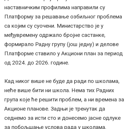
наставничким профилима направили су
Платформу за решавање озбиљног проблема
са којим су суочени. Министарство је у
међувремену одржало бројне састанке,
формирало Радну групу (још једну) и делове
Платформе ставило у Акциони план за период
од 2024. до 2026. године.
Кад никог више не буде да ради по школама,
неће више бити ни школа. Нема тих Радних
група које ће решити проблем, а ни времена за
Акционе планове. Задњи је тренутак да
седнемо за исти сто и донесемо јасне одлуке
за побољшање услова рада у школама.