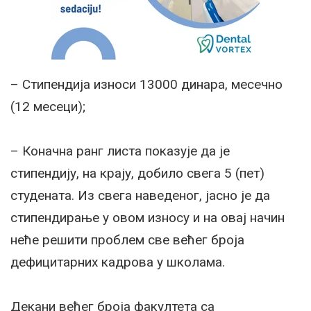
– Стипендија износи 13000 динара, месечно
(12 месеци);
– Коначна ранг листа показује да је
стипендију, на крају, добило свега 5 (пет)
студената. Из свега наведеног, јасно је да
стипендирање у овом износу и на овај начин
неће решити проблем све већег броја
дефицитарних кадрова у школама.
Декани већег броја факултета са