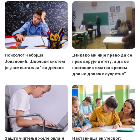
Психолог Небојша
„Никако ми није право да се
Јовановић: Школски систем
прво верује детету, а да се
је „намештаљка“ за дечаке
наставник сматра кривим
док не докаже супротно”
Зашто учитељи желе онлајн
Наставница енглеског: