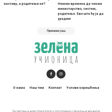
наставу, а родитељи не?
Немам времена да чекам
министарство, систем,
родитеље. Ево шта ћу ја да
урадим
Прикажи још
О нама
Наш тим
Контакт
Услови коришћења
За питања или предлоге о пословној сарадњи можете