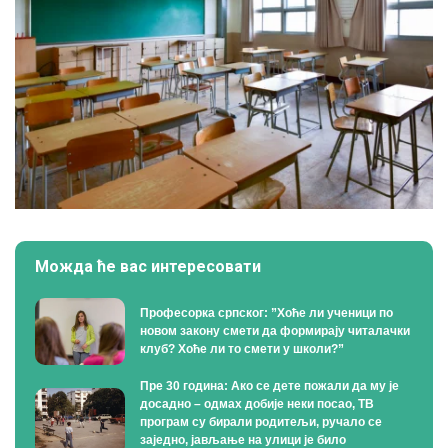
Можда ће вас интересовати
Професорка српског: ”Хоће ли ученици по
новом закону смети да формирају читалачки
клуб? Хоће ли то смети у школи?”
Пре 30 година: Ако се дете пожали да му је
досадно – одмах добије неки посао, ТВ
програм су бирали родитељи, ручало се
заједно, јављање на улици је било