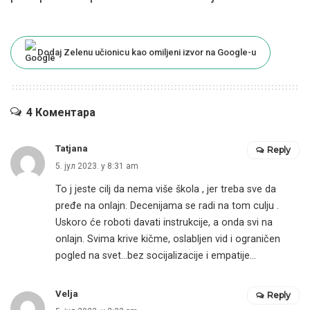
Dodaj Zelenu učionicu kao omiljeni izvor na Google-u
4 Коментара
Tatjana
Reply
5. јул 2023. у 8:31 am
To j jeste cilj da nema više škola , jer treba sve da
pređe na onlajn. Decenijama se radi na tom culju .
Uskoro će roboti davati instrukcije, a onda svi na
onlajn. Svima krive kičme, oslabljen vid i ograničen
pogled na svet…bez socijalizacije i empatije…
Velja
Reply