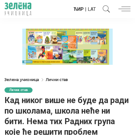
ЋИР
|
LAT
Зелена учионица
Лични став
Лични став
Кад никог више не буде да ради
по школама, школа неће ни
бити. Нема тих Радних група
које ће решити проблем