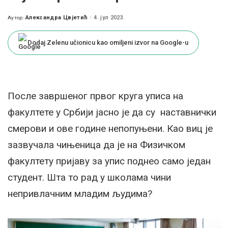
Александра Цвјетић
4. јул 2023.
Аутор:
Posted
by
Dodaj Zelenu učionicu kao omiljeni izvor na Google-u
После завршеног првог круга уписа на
факултете у Србији јасно је да су наставнички
смерови и ове године непопуњени. Као виц је
зазвучала чињеница да је на Физичком
факултету пријаву за упис поднео само један
студент. Шта то рад у школама чини
непривлачним младим људима?