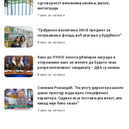
одговорност виновника насиља, школе,
институција
7 мин за читање
”Грађанско васпитање НИЈЕ предмет за
попуњавање фонда, већ улагање у будућност”
8 мин за читање
Како до ПУНОГ износа јубиларне награде и
отпремнине иако не желите да будете члан
репрезентативног синдиката – ДВА су начина
8 мин за читање
Снежана Романдић: ”На улогу директора школе
данас пристају људи врло специфичног
карактера. Одувек их је постављала власт, али
никад није било овако”
7 мин за читање