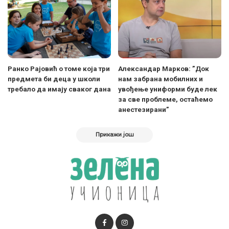
Ранко Рајовић о томе која три
Александар Марков: ”Док
предмета би деца у школи
нам забрана мобилних и
требало да имају сваког дана
увођење униформи буде лек
за све проблеме, остаћемо
анестезирани”
Прикажи још