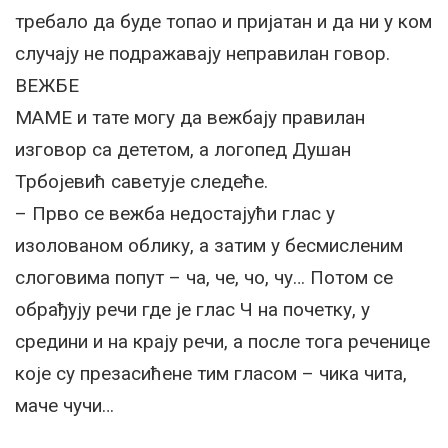
требало да буде топао и пријатан и да ни у ком
случају не подражавају неправилан говор.
ВЕЖБЕ
МАМЕ и тате могу да вежбају правилан
изговор са дететом, а логопед Душан
Трбојевић саветује следеће.
– Прво се вежба недостајући глас у
изолованом облику, а затим у бесмисленим
слоговима попут – ча, че, чо, чу… Потом се
обрађују речи где је глас Ч на почетку, у
средини и на крају речи, а после тога реченице
које су презасићене тим гласом – чика чита,
маче чучи…