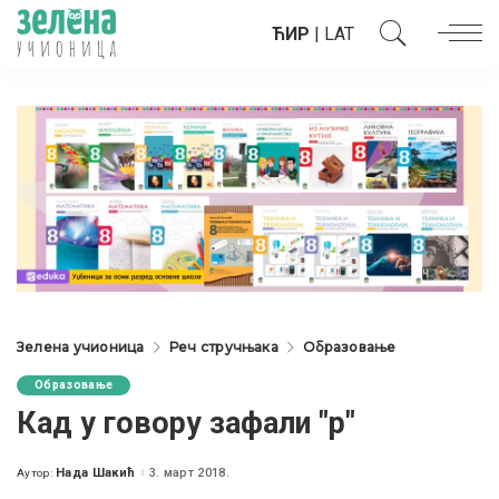
ЋИР
|
LAT
Зелена учионица
Реч стручњака
Образовање
Образовање
Кад у говору зафали "р"
Нада Шакић
3. март 2018.
Аутор:
Posted
by