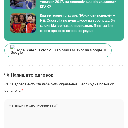
уведени 2017. ни деценију касније доживели
КРАХ?
Кад интернет пласира ЛАЖ и сви поверују –
НЕ, Cucurella не пушта косу на терену да би
га син Матео лакше препознао. Пуштао је и
много пре него што се он родио
Dodaj Zelenu učionicu kao omiljeni izvor na Google-u
Напишите одговор
Ваша адреса е-поште неће бити објављена.
Неопходна поља су
означена
*