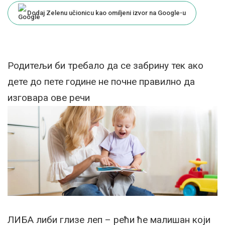
Dodaj Zelenu učionicu kao omiljeni izvor na Google-u
Родитељи би требало да се забрину тек ако
дете до пете године не почне правилно да
изговара ове речи
ЛИБА либи глизе леп – рећи ће малишан који