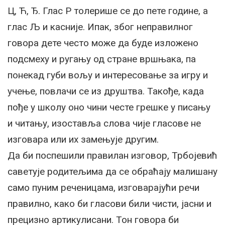
Ц, Ћ, Ђ. Глас Р толерише се до пете године, а
глас Љ и касније. Ипак, због неправилног
говора дете често може да буде изложено
подсмеху и ругању од стране вршњака, па
понекад губи вољу и интересовање за игру и
учење, повлачи се из друштва. Такође, када
пође у школу оно чини честе грешке у писању
и читању, изоставља слова чије гласове не
изговара или их замењује другим.
Да би поспешили правилан изговор, Трбојевић
саветује родитељима да се обраћају малишану
само пуним реченицама, изговарајући речи
правилно, како би гласови били чисти, јасни и
прецизно артикулисани. Тон говора би