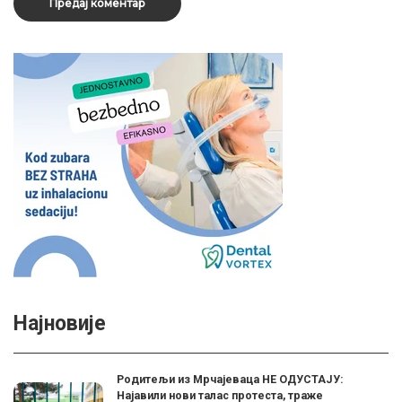
Најновије
Родитељи из Мрчајеваца НЕ ОДУСТАЈУ:
Најавили нови талас протеста, траже