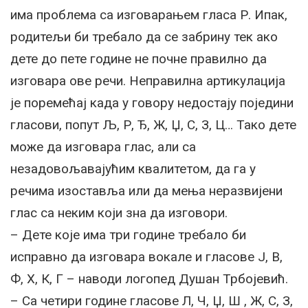
има проблема са изговарањем гласа Р. Ипак,
родитељи би требало да се забрину тек ако
дете до пете године не почне правилно да
изговара ове речи. Неправилна артикулација
је поремећај када у говору недостају поједини
гласови, попут Љ, Р, Ђ, Ж, Џ, С, З, Ц… Тако дете
може да изговара глас, али са
незадовољавајућим квалитетом, да га у
речима изоставља или да мења неразвијени
глас са неким који зна да изговори.
– Дете које има три године требало би
исправно да изговара вокале и гласове Ј, В,
Ф, Х, К, Г – наводи логопед Душан Трбојевић.
– Са четири године гласове Л, Ч, Џ, Ш , Ж, С, З,