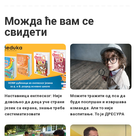
Можда ће вам се
свидети
Наставница енглеског: Није
Можете тражити од пса да
довољно да деца уче страни
буде послушан и извршава
језик са екрана, знање треба
команде. Али то није
систематизовати
васпитање. То је ДРЕСУРА