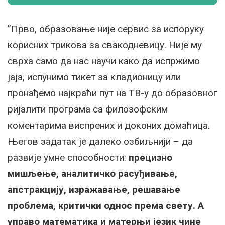
”Прво, образовање није сервис за испоруку
корисних трикова за свакодневицу. Није му
сврха само да нас научи како да испржимо
јаја, испунимо тикет за кладионицу или
пронађемо најкраћи пут на ТВ-у до образовног
ријалити програма са филозофским
коментарима виспрених и доконих домаћица.
Његов задатак је далеко озбиљнији – да
развије умне способности:
прецизно
мишљење, аналитичко расуђивање,
апстракцију, изражавање, решавање
проблема, критички однос према свету. А
управо математика и матерњи језик чине