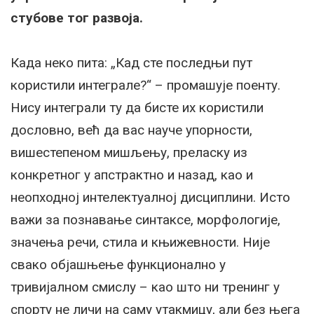
стубове тог развоја.
Када неко пита: „Кад сте последњи пут
користили интеграле?“ – промашује поенту.
Нису интеграли ту да бисте их користили
дословно, већ да вас науче упорности,
вишестепеном мишљењу, преласку из
конкретног у апстрактно и назад, као и
неопходној интелектуалној дисциплини. Исто
важи за познавање синтаксе, морфологије,
значења речи, стила и књижевности. Није
свако објашњење функционално у
тривијалном смислу – као што ни тренинг у
спорту не личи на саму утакмицу, али без њега