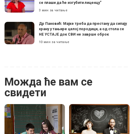
се плаши да ће изгубити лиценцу”
3 мин за читање
Др Пановић: Мајке треба да престану да сипају
храну у тањире целој породици, а од стола се
НЕ УСТАЈЕ док СВИ не заврше оброк
10 мин за читање
Можда ће вам се
свидети