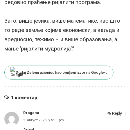
редовно праћење ријалити програма.
Зато: више језика, више математике, као што
то раде земље којима економски, а ваљда и
вредносно, тежимо – и више образовања, а
мање ’ријалити мудролија’.”
Dodaj Zelenu učionicu kao omiljeni izvor na Google-u
1 коментар
Dragana
Reply
2. август 2025. у 5:11 pm
Amin!