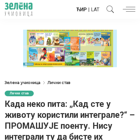
ЋИР
|
LAT
Зелена учионица
Лични став
Лични став
Када неко пита: „Кад сте у
животу користили интеграле?“ –
ПРОМАШУЈЕ поенту. Нису
интеграли ту да бисте их