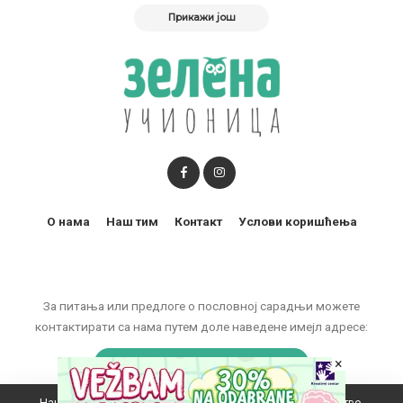
Прикажи још
О нама
Наш тим
Контакт
Услови коришћења
За питања или предлоге о пословној сарадњи можете
контактирати са нама путем доле наведене имејл адресе:
×
marketing@zelenaucionica.com
Наш вебсајт користи колачиће да побољша ваше искуство.