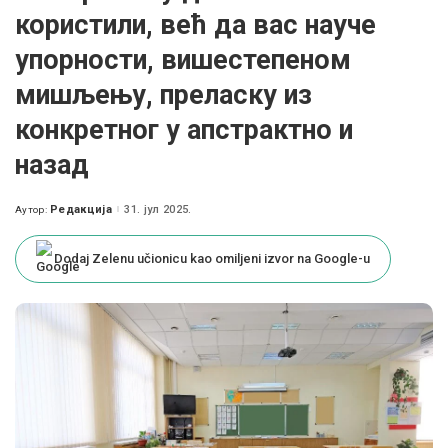
користили, већ да вас науче
упорности, вишестепеном
мишљењу, преласку из
конкретног у апстрактно и
назад
Редакција
31. јул 2025.
Аутор:
Posted
by
Dodaj Zelenu učionicu kao omiljeni izvor na Google-u