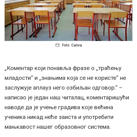
Foto: Canva
„Коментар који понавља фразе о „траћењу
младости“ и „знањима која се не користе“ не
заслужује аплауз него озбиљан одговор.“ –
написао је један наш читалац, коментаришући
наводе да је учење градива које већина
ученика никад неће заиста и употребити
мањкавост нашег образовног система.