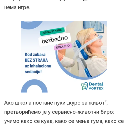
нема игре.
Ако школа постане пуки „курс за живот“,
претворићемо је у сервисно-животни биро:
учимо како се кува, како се мења гума, како се