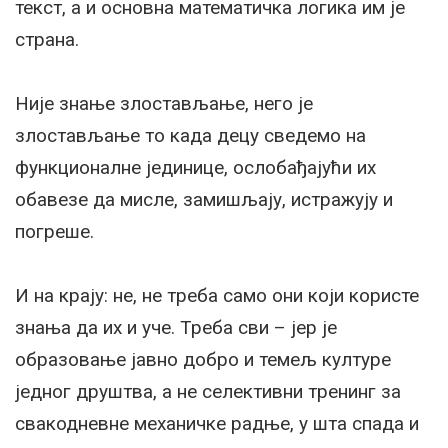
текст, а и основна математичка логика им је
страна.
Није знање злостављање, него је
злостављање то када децу сведемо на
функционалне јединице, ослобађајући их
обавезе да мисле, замишљају, истражују и
погреше.
И на крају: не, не треба само они који користе
знања да их и уче. Треба сви – јер је
образовање јавно добро и темељ културе
једног друштва, а не селективни тренинг за
свакодневне механичке радње, у шта спада и