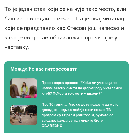
То је један став који се не чује тако често, али
баш зато вредан помена. Шта је овај читалац
који се представио као Стефан још написао и
како је свој став образложио, прочитајте у
наставку.
Можда ће вас интересовати
Професорка српског: ”Хоће ли ученици по
новом закону смети да формирају читалачки
клуб? Хоће ли то смети у школи?”
Пре 30 година: Ако се дете пожали да му је
досадно – одмах добије неки посао, ТВ
програм су бирали родитељи, ручало се
заједно, јављање на улици је било
ОБАВЕЗНО