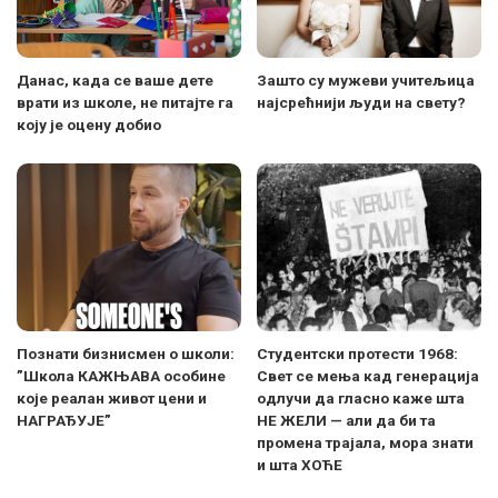
Данас, када се ваше дете
Зашто су мужеви учитељица
врати из школе, не питајте га
најсрећнији људи на свету?
коју је оцену добио
Познати бизнисмен о школи:
Студентски протести 1968:
”Школа КАЖЊАВА особине
Свет се мења кад генерација
које реалан живот цени и
одлучи да гласно каже шта
НАГРАЂУЈЕ”
НЕ ЖЕЛИ — али да би та
промена трајала, мора знати
и шта ХОЋЕ