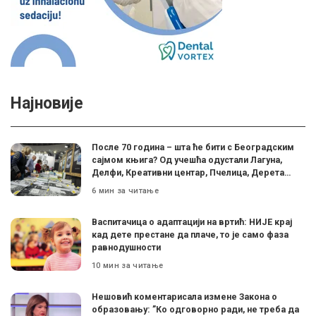
Најновије
После 70 година – шта ће бити с Београдским
сајмом књига? Од учешћа одустали Лагуна,
Делфи, Креативни центар, Пчелица, Дерета…
6 мин за читање
Васпитачица о адаптацији на вртић: НИЈЕ крај
кад дете престане да плаче, то је само фаза
равнодушности
10 мин за читање
Нешовић коментарисала измене Закона о
образовању: ”Ко одговорно ради, не треба да