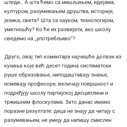
штеди… А шта ћемо са мишљењем, идејама,
културом, разумевањем друштва, историје,
језика, света? Шта са науком, технологијом,
уметношћу? Ко ће их развијати, ако школу
сведемо на „употребљиво“?
Друго, овај тип коментара најчешће долази из
кухиња које већ десет година систематски
руше образовање, ниподаштавају знање,
исмевају професоре, величају површност и
подређују школу партијској дисциплини и
тржишним флоскулама. Зато данас имамо
поразне резултате: деца не знају да читају с
разумевањем, не умеју да напишу смислен