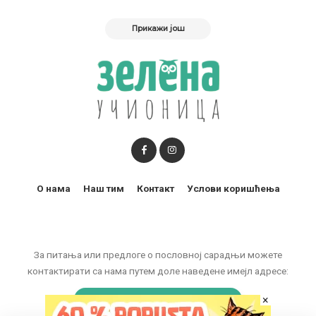
Прикажи још
О нама
Наш тим
Контакт
Услови коришћења
За питања или предлоге о пословној сарадњи можете
контактирати са нама путем доле наведене имејл адресе:
×
marketing@zelenaucionica.com