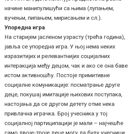
начине манипулишући са њима (лупањем,
вучењм, пипањем, мирисањем и сл.).
Упоредна игра
На старијем јасленом узрасту (трећа година),
јавља се упоредна игра. У њој нема неких
изразитијих и релевантнијих социјалних
интеракција међу децом, чак и ако се она баве
истом активношћу. Постоје примитивне
социјалне комуникације: посматрање друге
деце, покушај имитације њихових поступака,
настојања да се другом детету отме нека
привлачна играчка. Број учесника у тој
социјалној партиципацији је мали – најчешће
само двоје-троје деце могу да буду учесници