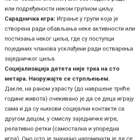
или подређености неком групном циљу.
Сарадничка игра:
Играње у групи која је
створена ради обављања неке активности или
постизања неког циља, где су поступци
појединих чланова усклађени ради остварења
заједничког циља.
Социјализација детета није трка на сто
метара. Наоружајте се стрпљењем.
Дакле, на раном узрасту (до навршене треће
године живота) очекивано је да се деца играју
сама и да су њихови социјални контакти са
другом децом, у смислу заједничке игре,
релативно ретки (самостална и упоредна
игра). Оно што је значајно напоменути је да се