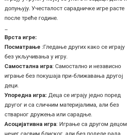
допуњују. Учесталост сарадничке игре расте
после треће године.
_
Врста игре:
Посматрање
:Гледање других како се играју
без укључивања у игру.
Самостална игра
: Самостално и независно
играње без покушаја при-ближавања другој
деци.
Упоредна игра:
Деца се играју једно поред
другог и са сличним материјалима, али без
стварног дружења или сарадње.
Асоцијативна игра
: Играње са другом децом
нечег сасвим блиског, али без поделе рада