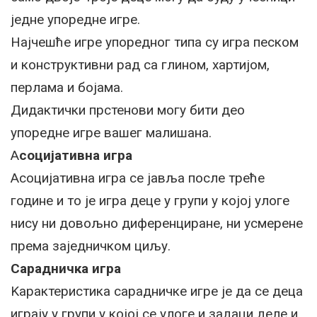
једне упоредне игре.
Најчешће игре упоредног типа су игра песком
и конструктивни рад са глином, хартијом,
перлама и бојама.
Дидактички прстенови могу бити део
упоредне игре вашег малишана.
А
социјативна игра
Асоцијативна игра се јавља после треће
године и то је игра деце у групи у којој улоге
нису ни довољно диференциране, ни усмерене
према заједничком циљу.
Сарадничка игра
Kарактеристика сарадничке игре је да се деца
играју у групи у којој се улоге и задаци деле и