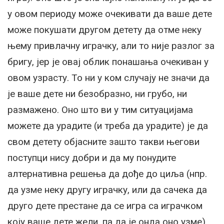
у овом периоду може очекивати да ваше дете
може покушати другом детету да отме неку
њему привлачну играчку, али то није разлог за
бригу, јер је овај облик понашања очекиван у
овом узрасту. То ни у ком случају не значи да
је ваше дете ни безобразно, ни грубо, ни
размажено. Оно што ви у тим ситуацијама
можете да урадите (и треба да урадите) је да
свом детету објасните зашто такви његови
поступци нису добри и да му понудите
алтернативна решења да дође до циља (нпр.
да узме неку другу играчку, или да сачека да
друго дете престане да се игра са играчком
коју ваше дете жели, па да је онда оно узме).