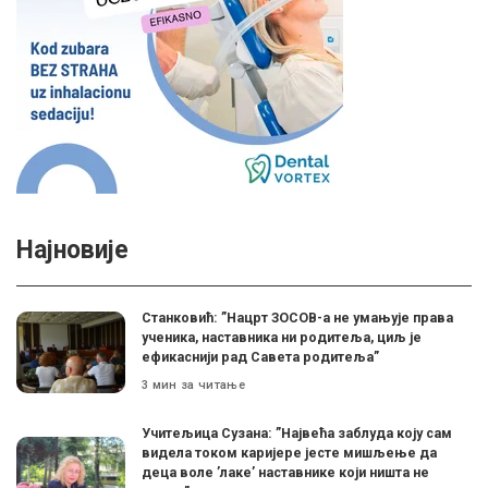
Најновије
Станковић: ”Нацрт ЗОСОВ-а не умањује права
ученика, наставника ни родитеља, циљ је
ефикаснији рад Савета родитеља”
3 мин за читање
Учитељица Сузана: ”Највећа заблуда коју сам
видела током каријере јесте мишљење да
деца воле ’лаке’ наставнике који ништа не