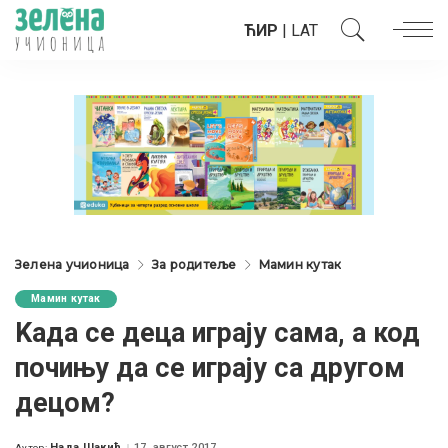
ЋИР
|
LAT
Зелена учионица
За родитеље
Мамин кутак
Мамин кутак
Kада се деца играју сама, а код
почињу да се играју са другом
децом?
Нада Шакић
17. август 2017.
Аутор: