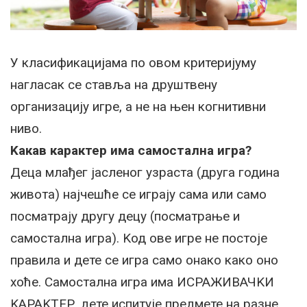
У класификацијама по овом критеријуму
нагласак се ставља на друштвену
организацију игре, а не на њен когнитивни
ниво.
Kакав карактер има самостална игра?
Деца млађег јасленог узраста (друга година
живота) најчешће се играју сама или само
посматрају другу децу (посматрање и
самостална игра). Kод ове игре не постоје
правила и дете се игра само онако како оно
хоће. Самостална игра има ИСРАЖИВАЧKИ
KАРАKТЕР, дете испитује предмете на разне