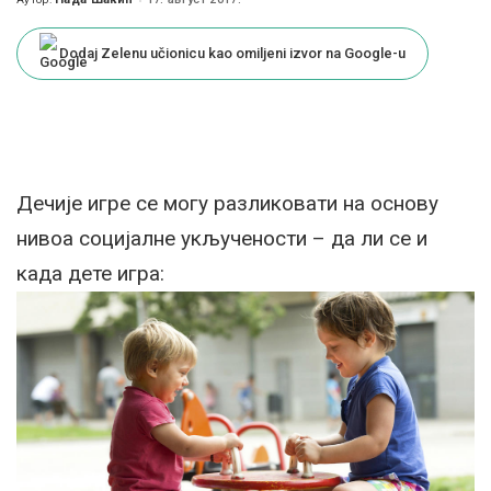
Posted
by
Dodaj Zelenu učionicu kao omiljeni izvor na Google-u
Дечије игре се могу разликовати на основу
нивоа социјалне укључености – да ли се и
када дете игра: