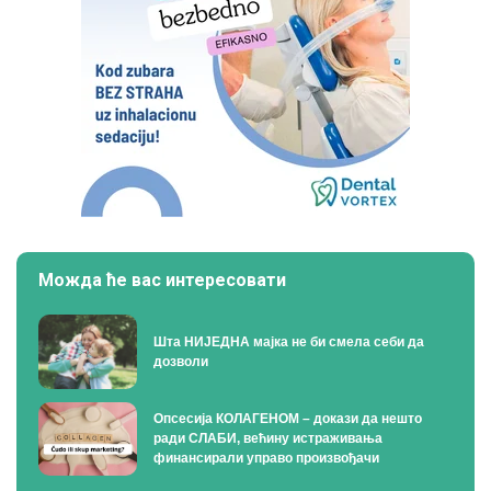
Можда ће вас интересовати
Шта НИЈЕДНА мајка не би смела себи да
дозволи
Опсесија КОЛАГЕНОМ – докази да нешто
ради СЛАБИ, већину истраживања
финансирали управо произвођачи