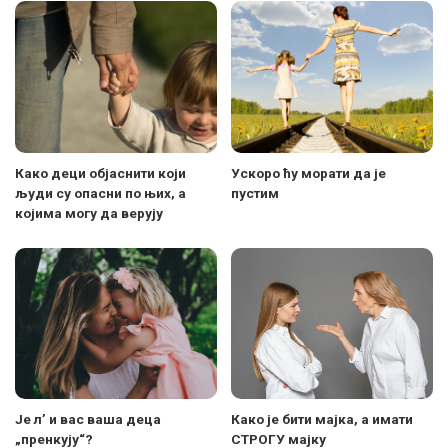
Како деци објаснити који
Ускоро ћу морати да је
људи су опасни по њих, а
пустим
којима могу да верују
Је л’ и вас ваша деца
Како је бити мајка, а имати
„пренкују“?
СТРОГУ мајку