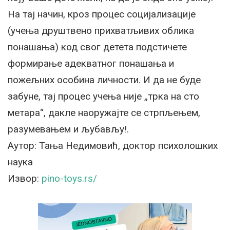
На тај начин, кроз процес социјализације
(учења друштвено прихватљивих облика
понашања) код свог детета подстичете
формирање адекватног понашања и
пожељних особина личности. И да не буде
забуне, тај процес учења није „трка на сто
метара“, дакле наоружајте се стрпљењем,
разумевањем и љубављу!.
Аутор: Тања Недимовић, доктор психолошких
наука
Извор:
pino-toys.rs/