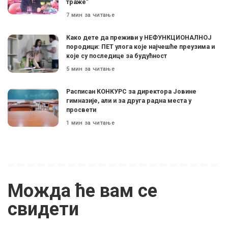
траже”
7 мин за читање
Како дете да преживи у НЕФУНКЦИОНАЛНОЈ
породици: ПЕТ улога које најчешће преузима и
које су последице за будућност
5 мин за читање
Расписан КОНКУРС за директора Јовине
гимназије, али и за друга радна места у
просвети
1 мин за читање
Можда ће вам се
свидети