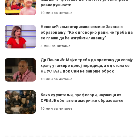
равнодушности
10 мин за читање
Нешовић коментарисала измене Закона о
образовању: ”Ко одговорно ради, не треба да
се плаши да ће изгубити лиценцу”
3 мин за читање
Др Пановић: Мајке треба да престану да сипају
храну у тањире целој породици, а од стола се
НЕ УСТАЈЕ док СВИ не заврше оброк
10 мин за читање
Како су учитељи, професори, научници из
СРБИЈЕ обогатили америчко образовање
10 мин за читање