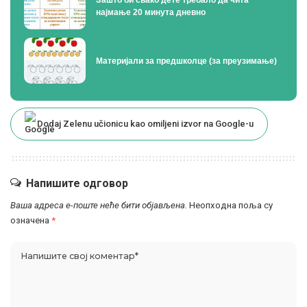
Зашто би свако дете требало да чита
најмање 20 минута дневно
Материјали за предшколце (за преузимање)
Dodaj Zelenu učionicu kao omiljeni izvor na Google-u
Напишите одговор
Ваша адреса е-поште неће бити објављена.
Неопходна поља су
означена
*