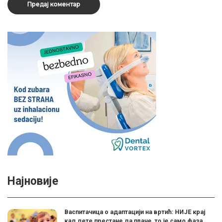
Најновије
Васпитачица о адаптацији на вртић: НИЈЕ крај
кад дете престане да плаче, то је само фаза