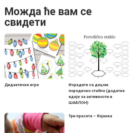
Можда ће вам се
свидети
Дидактичке игре
Израдите са децом
породично стабло (додатне
идеје за активности и
ШАБЛОН)
Три прасета – бојанка