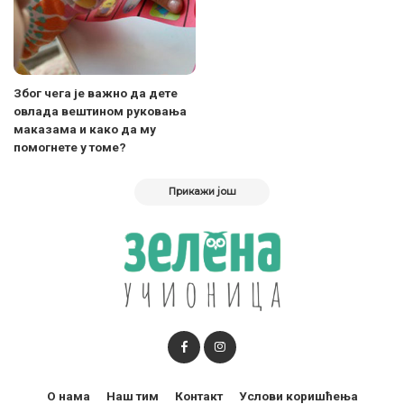
Због чега је важно да дете
овлада вештином руковања
маказама и како да му
помогнете у томе?
Прикажи још
О нама
Наш тим
Контакт
Услови коришћења