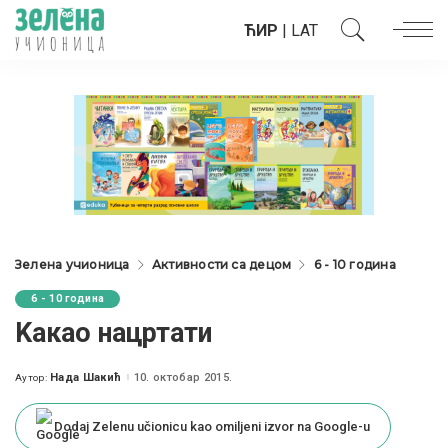
ЋИР
|
LAT
Зелена учионица
Активности са децом
6 - 10 година
6 - 10 година
Kакао нацртати
Нада Шакић
10. октобар 2015.
Аутор:
Posted
by
Dodaj Zelenu učionicu kao omiljeni izvor na Google-u