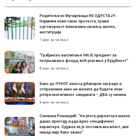
Родитељи из Мрчајеваца НЕ ОДУСТАЈУ:
Најавили нови талас протеста, траже
одговорност виновника насиља, школе,
институција
7 мин за читање
”Грађанско васпитање НИЈЕ предмет за
попуњавање фонда, већ улагање у будућност”
8 мин за читање
Како до ПУНОГ износа јубиларне награде и
отпремнине иако не желите да будете члан
репрезентативног синдиката – ДВА су начина
8 мин за читање
Снежана Романдић: ”На улогу директора школе
данас пристају људи врло специфичног
карактера. Одувек их је постављала власт, али
никад није било овако”