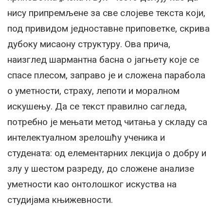
нису припремљене за све слојеве текста који,
под привидом једноставне приповетке, скрива
дубоку мисаону структуру. Ова прича,
наизглед шармантна басна о јагњету које се
спасе плесом, заправо је и сложена парабола
о уметности, страху, лепоти и моралном
искушењу. Да се текст правилно сагледа,
потребно је мењати метод читања у складу са
интелектуалном зрелошћу ученика и
студената: од елементарних лекција о добру и
злу у шестом разреду, до сложене анализе
уметности као онтолошког искуства на
студијама књижевности.