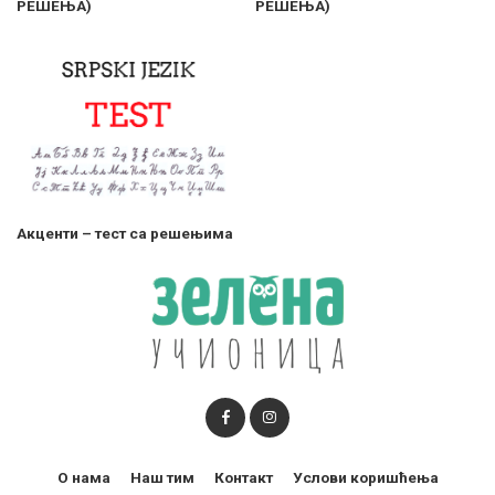
РЕШЕЊА)
РЕШЕЊА)
Акценти – тест са решењима
О нама
Наш тим
Контакт
Услови коришћења