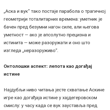
„Аска и вук“ тако постаје парабола о трагичној
геометрији тоталитарних времена: уметник је
бачeн пред безумни нагон силе, али његова
уметност — ако је апсолутно прецизна и
истинита — може разоружати и оно што
изгледа „неразоруживо“.
Онтолошки аспект: лепота као догађај
истине
Најдубљи ниво читања јесте схватање Аскине
игре као догађаја истине у хајдегеровском
смислу: у часу када се вук зауставља пред