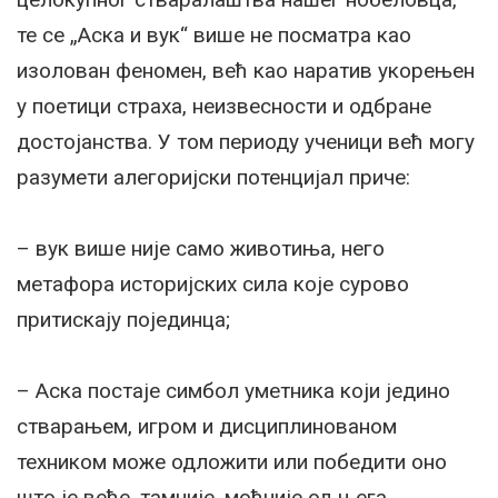
те се „Аска и вук“ више не посматра као
изолован феномен, већ као наратив укорењен
у поетици страха, неизвесности и одбране
достојанства. У том периоду ученици већ могу
разумети алегоријски потенцијал приче:
– вук више није само животиња, него
метафора историјских сила које сурово
притискају појединца;
– Аска постаје симбол уметника који једино
стварањем, игром и дисциплинованом
техником може одложити или победити оно
што је веће, тамније, моћније од њега.