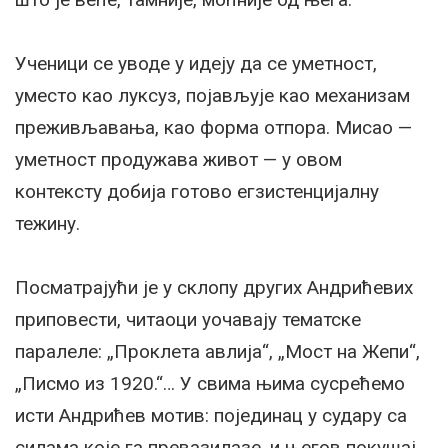
Ученици се уводе у идеју да се уметност,
уместо као луксуз, појављује као механизам
преживљавања, као форма отпора. Мисао —
уметност продужава живот — у овом
контексту добија готово егзистенцијалну
тежину.
Посматрајући је у склопу других Андрићевих
приповести, читаоци уочавају тематске
паралеле: „Проклета авлија“, „Мост на Жепи“,
„Писмо из 1920.“… У свима њима сусрећемо
исти Андрићев мотив: појединац у судару са
силама које га превазилазе, и његов покушај