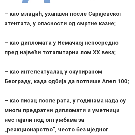
– као младић, ухапшен после Сарајевског
атентата, у опасности од смртне казне;
– као дипломата у Немачкој непосредно
пред највећи тоталитарни лом XX века;
– као интелектуалац у окупираном
Београду, када одбија да потпише Апел 100;
– као писац после рата, у годинама када су
многи предратни дипломати и уметници
нестајали под оптужбама за
„реакционарство“, често без иједног