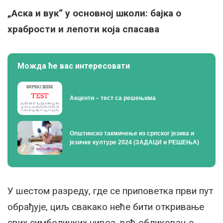
„Аска и вук“ у основној школи: бајка о
храбрости и лепоти која спасава
Можда ће вас интересовати
Акценти – тест са решењима
Општинско такмичење из српског језика и
језичке културе 2024 (ЗАДАЦИ и РЕШЕЊА)
У шестом разреду, где се приповетка први пут
обрађује, циљ свакако неће бити откривање
свих симболичких нивоа, већ обликовање