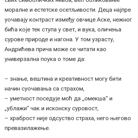
моралне и естетске осетљивости. Деца најпре
уочавају контраст између овчице Аске, нежног
бића које тек ступа у свет, и вука, оличења
сурове природе и нагона. У том узрасту,
Андрићева прича може се читати као
универзална поука о томе да:
– знање, вештина и креативност могу бити
начин суочавања са страхом,
– уметност поседује моћ да „омекша“ и
„ублажи“ чак и исконску суровост,
– храброст није одсуство страха, него његово
превазилажење.