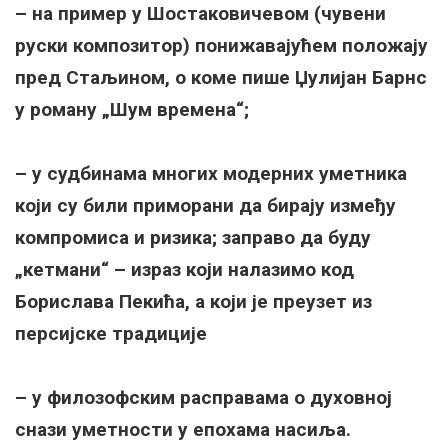
– на пример у Шостаковичевом (чувени
руски композитор) понижавајућем положају
пред Стаљином, о коме пише Џулијан Барнс
у роману „Шум времена“;
– у судбинама многих модерних уметника
који су били приморани да бирају између
компромиса и ризика; заправо да буду
„кетмани“ – израз који налазимо код
Борислава Пекића, а који је преузет из
персијске традиције
– у филозофским расправама о духовној
снази уметности у епохама насиља.