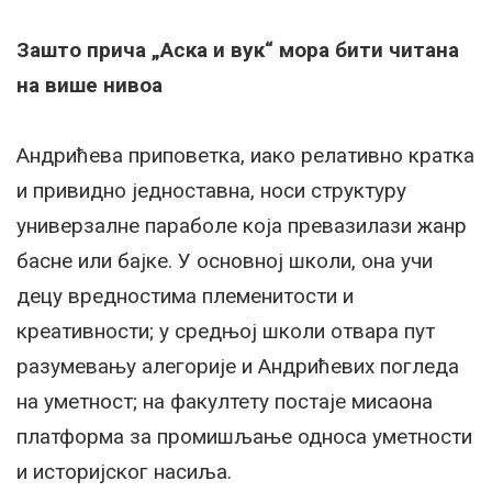
Зашто прича „Аска и вук“ мора бити читана
на више нивоа
Андрићева приповетка, иако релативно кратка
и привидно једноставна, носи структуру
универзалне параболе која превазилази жанр
басне или бајке. У основној школи, она учи
децу вредностима племенитости и
креативности; у средњој школи отвара пут
разумевању алегорије и Андрићевих погледа
на уметност; на факултету постаје мисаона
платформа за промишљање односа уметности
и историјског насиља.