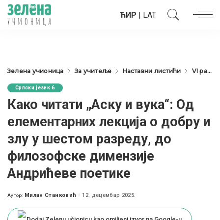
ЋИР
|
LAT
Зелена учионица
За учитеље
Наставни листићи
VI разред
Српски језик 6
Како читати „Аску и вука“: Од
елементарних лекција о добру и
злу у шестом разреду, до
филозофске димензије
Андрићеве поетике
Милан Станковић
12. децембар 2025.
Аутор:
Posted
by
Dodaj Zelenu učionicu kao omiljeni izvor na Google-u