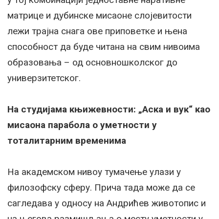
матрице и дубинске мисаоне слојевитости
лежи трајна снага ове приповетке и њена
способност да буде читана на свим нивоима
образовања – од основношколског до
универзитетског.
На студијама књижевности: „Аска и вук“ као
мисаона парабола о уметности у
тоталитарним временима
На академском нивоу тумачење улази у
филозофску сферу. Причa тада може да се
сагледава у односу на Андрићев животопис и
на његова размишљања о месту уметности у