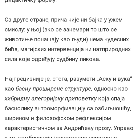
Са друге стране, прича није ни бајка у ужем
смислу: у њој (ако се занемари то што се
животиње понашају као људи) нема чудесних
бића, магијских интервенција ни натприродних
сила које одређују судбину ликова.
Најпрецизније је, стога, разумети „Аску и вука“
као
басну проширене структуре,
односно као
хибридну алегоријску приповетку
која спаја
баснолику антроморфизацију са озбиљношћу,
ширином и филозофском рефлексијом
карактеристичном за Андрићеву прозу. Управо
у тој комбинацији једноставне наративне