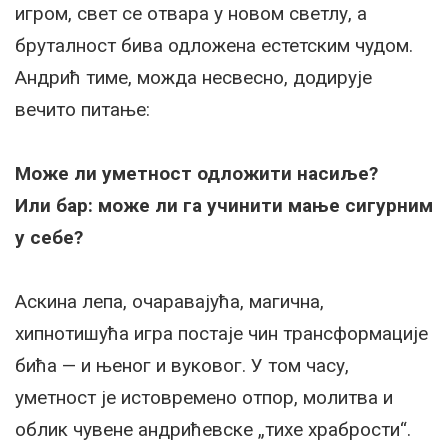
игром, свет се отвара у новом светлу, а
бруталност бива одложена естетским чудом.
Андрић тиме, можда несвесно, додирује
вечито питање:
Може ли уметност одложити насиље?
Или бар: може ли га учинити мање сигурним
у себе?
Аскина лепа, очаравајућа, магична,
хипнотишућа игра постаје чин трансформације
бића — и њеног и вуковог. У том часу,
уметност је истовремено отпор, молитва и
облик чувене андрићевске „тихе храбрости“.