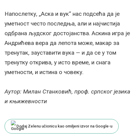
Напослетку, „Аска и вук“ нас подсећа да је
уметност често последња, али и најчистија
одбрана људског достојанства. Аскина игра је
Андрићева вера да лепота може, макар за
тренутак, зауставити вука — и да се у том
тренутку открива, у исто време, и снага
уметности, и истина о човеку.
Аутор: Милан Станковић, проф. српског језика
и књижевности
Dodaj Zelenu učionicu kao omiljeni izvor na Google-u