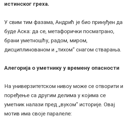
истинског греха.
У свим тим фазама, Андрић је био принуђен да
буде Аска: да се, метафорички посматрано,
брани уметношћу, радом, миром,
дисциплинованом и „тихом“ снагом стварања.
Алегорија о уметнику у времену опасности
На универзитетском нивоу може се отворити и
поређење са другим делима у којима се
уметник налази пред „вуком“ историје. Овај
мотив има своје паралеле: