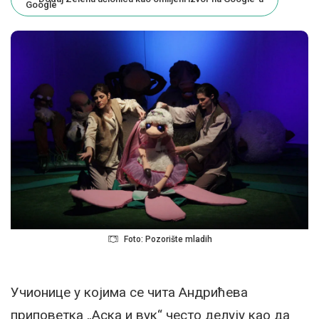
Foto: Pozorište mladih
Учионице у којима се чита Андрићева
приповетка „Аска и вук“ често делују као да