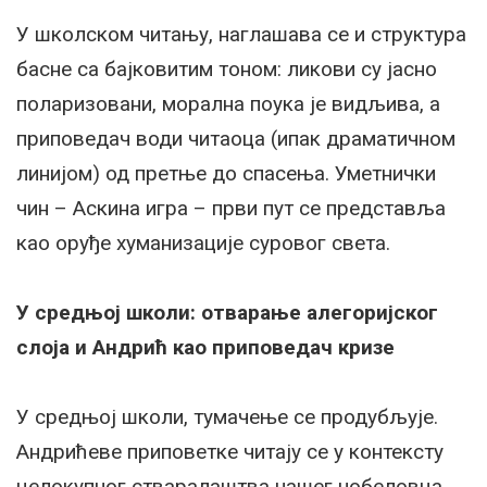
У школском читању, наглашава се и структура
басне са бајковитим тоном: ликови су јасно
поларизовани, морална поука је видљива, а
приповедач води читаоца (ипак драматичном
линијом) од претње до спасења. Уметнички
чин – Аскина игра – први пут се представља
као оруђе хуманизације суровог света.
У средњој школи: отварање алегоријског
слоја и Андрић као приповедач кризе
У средњој школи, тумачење се продубљује.
Андрићеве приповетке читају се у контексту
целокупног стваралаштва нашег нобеловца,