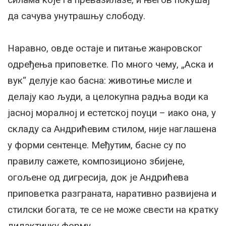
да сачува унутрашњу слободу.
Наравно, овде остаје и питање жанровског
одређења приповетке. По много чему, „Аска и
вук“ делује као басна: животиње мисле и
делају као људи, а целокупна радња води ка
јасној моралној и естетској поуци – иако она, у
складу са Андрићевим стилом, није наглашена
у форми сентенце. Међутим, басне су по
правилу сажете, композиционо збијене,
огољене од дигресија, док је Андрићева
приповетка разграната, наративно развијена и
стилски богата, те се не може свести на кратку
дидактичку форму.