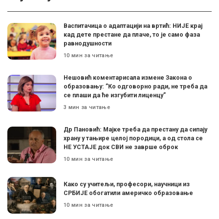
Васпитачица о адаптацији на вртић: НИЈЕ крај
кад дете престане да плаче, то је само фаза
равнодушности
10 мин за читање
Нешовић коментарисала измене Закона о
образовању: ”Ко одговорно ради, не треба да
се плаши да ће изгубити лиценцу”
3 мин за читање
Др Пановић: Мајке треба да престану да сипају
храну у тањире целој породици, а од стола се
НЕ УСТАЈЕ док СВИ не заврше оброк
10 мин за читање
Како су учитељи, професори, научници из
СРБИЈЕ обогатили америчко образовање
10 мин за читање