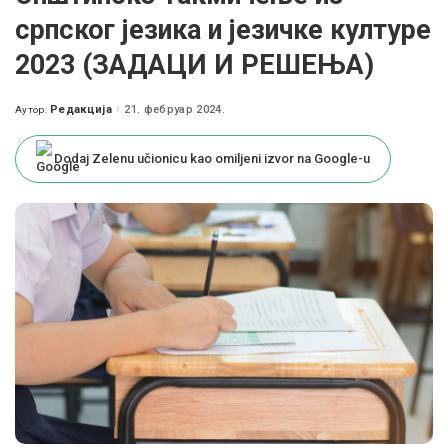
српског језика и језичке културе
2023 (ЗАДАЦИ И РЕШЕЊА)
Редакција
21. фебруар 2024.
Аутор:
Posted
by
Dodaj Zelenu učionicu kao omiljeni izvor na Google-u