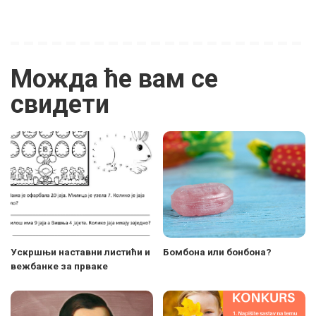
Можда ће вам се
свидети
Ускршњи наставни листићи и
Бомбона или бонбона?
вежбанке за прваке