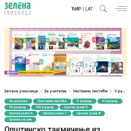
ЋИР
|
LAT
Зелена учионица
За учитеље
Наставни листићи
V разред
За учитеље
Наставни листићи
V разред
VI разред
VII разред
VIII разред
Српски језик 5
Српски језик 6
Српски језик 7
Српски језик 8
Српски за све
Општинско такмичење из