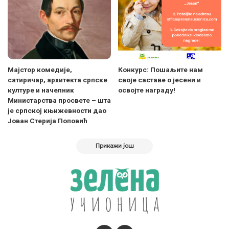
Мајстор комедије,
Конкурс: Пошаљите нам
сатиричар, архитекта српске
своје саставе о јесени и
културе и начелник
освојте награду!
Министарства просвете – шта
је српској књижевности дао
Јован Стерија Поповић
Прикажи још