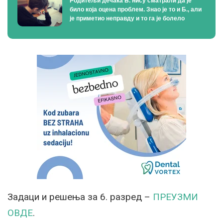
Родитељи дечака Б. нису сматрали да је
било која оцена проблем. Знао је то и Б., али
је приметио неправду и то га је болело
Задаци и решења за 6. разред –
ПРЕУЗМИ
ОВДЕ
.