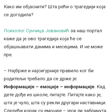
Како им објаснити? Шта рећи о трагедији која
се догодила?
Психолог Сунчица Јовановић
за наш портал
каже да је ово трагедија која ће се
објашњавати данима и месецима. И не може
пре.
– Најбрже и најсигурније правило ког би
родитељи требало да се држе је:
Информације – емоције – информације
. Кад
дете дође из школе, питајте. Питајте како је,
шта је чуло, шта су рекли другари наставници.
Следећи корак су емоције – јеси ли забринута,