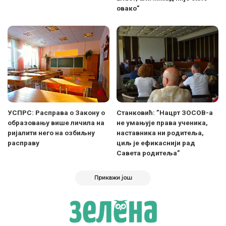
овако”
УСПРС: Расправа о Закону о
Станковић: ”Нацрт ЗОСОВ-а
образовању више личила на
не умањује права ученика,
ријалити него на озбиљну
наставника ни родитеља,
расправу
циљ је ефикаснији рад
Савета родитеља”
Прикажи још