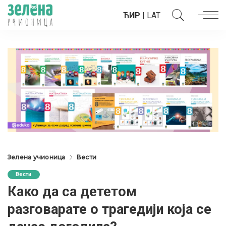
ЋИР
|
LAT
Зелена учионица
Вести
Вести
Како да са дететом
разговарате о трагедији која се