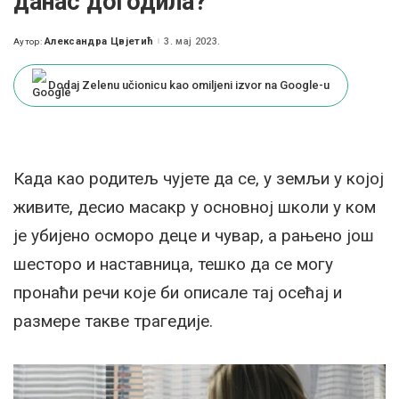
данас догодила?
Александра Цвјетић
3. мај 2023.
Аутор:
Posted
by
Dodaj Zelenu učionicu kao omiljeni izvor na Google-u
Када као родитељ чујете да се, у земљи у којој
живите, десио масакр у основној школи у ком
је убијено осморо деце и чувар, а рањено још
шесторо и наставница, тешко да се могу
пронаћи речи које би описале тај осећај и
размере такве трагедије.