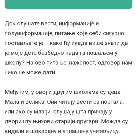
Док слушате вести, информације и
полуинформације, питање које себи сигурно
постављате је – како ћу икада више знати да
је моје дете безбедно када га пошаљем у
школу? На ово питање, нажалост, одговор нам
нико не може дати.
Међутим, у овој и другим школама су деца.
Мала и велика. Они читају вести са портала,
или ако су млађи, слушају шта причају у
дворишту њихови старији другари. Можда су
видели и шокирану и уплашену учитељицу.