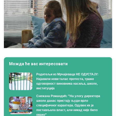
Можда ће вас интересовати
Родитељи из Мрчајеваца НЕ ОДУСТАЈУ:
Најавили нови талас протеста, траже
одговорност виновника насиља, школе,
институција
Снежана Романдић: ”На улогу директора
школе данас пристају људи врло
специфичног карактера. Одувек их је
постављала власт, али никад није било
овако”