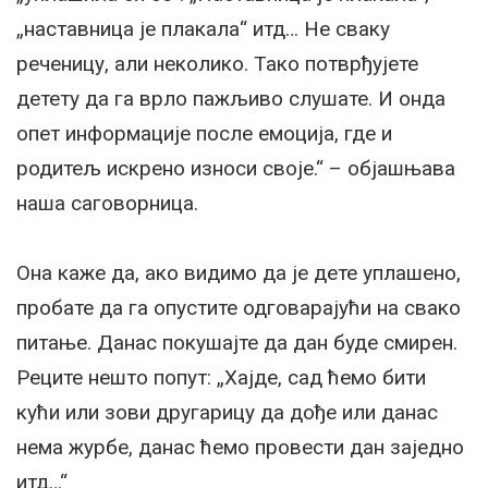
„наставница је плакала“ итд… Не сваку
реченицу, али неколико. Тако потврђујете
детету да га врло пажљиво слушате. И онда
опет информације после емоција, где и
родитељ искрено износи своје.“ – објашњава
наша саговорница.
Она каже да, ако видимо да је дете уплашено,
пробате да га опустите одговарајући на свако
питање. Данас покушајте да дан буде смирен.
Реците нешто попут: „Хајде, сад ћемо бити
кући или зови другарицу да дође или данас
нема журбе, данас ћемо провести дан заједно
итд…“