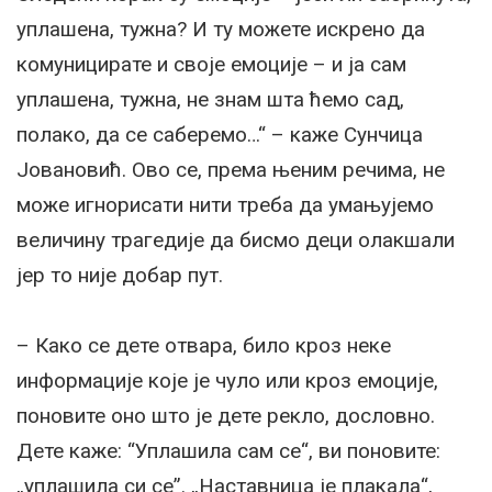
уплашена, тужна? И ту можете искрено да
комуницирате и своје емоције – и ја сам
уплашена, тужна, не знам шта ћемо сад,
полако, да се саберемо…“ – каже Сунчица
Јовановић. Ово се, према њеним речима, не
може игнорисати нити треба да умањујемо
величину трагедије да бисмо деци олакшали
јер то није добар пут.
– Како се дете отвара, било кроз неке
информације које је чуло или кроз емоције,
поновите оно што је дете рекло, дословно.
Дете каже: “Уплашила сам се“, ви поновите:
„уплашила си се”. „Наставница је плакала“,