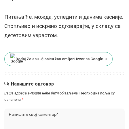
Питања ће, можда, уследити и данима касније.
Стрпљиво и искрено одговарајте, у складу са
дететовим узрастом.
Dodaj Zelenu učionicu kao omiljeni izvor na Google-u
Напишите одговор
Ваша адреса е-поште неће бити објављена.
Неопходна поља су
означена
*