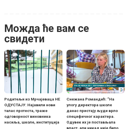
Можда ће вам се
свидети
Родитељи из Мрчајеваца НЕ
Снежана Романдић: ”На
ОДУСТАЈУ: Најавили нови
улогу директора школе
талас протеста, траже
данас пристају људи врло
одговорност виновника
специфичног карактера.
насиља, школе, институција
Одувек их је постављала
власт, али никад није било