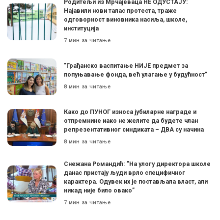
Родитељи из Мрчајеваца НЕ ОДУСТАЈУ:
Најавили нови талас протеста, траже
одговорност виновника насиља, школе,
институција
7 мин за читање
”Грађанско васпитање НИЈЕ предмет за
попуњавање фонда, већ улагање у будућност”
8 мин за читање
Како до ПУНОГ износа јубиларне награде и
отпремнине иако не желите да будете члан
репрезентативног синдиката – ДВА су начина
8 мин за читање
Снежана Романдић: ”На улогу директора школе
данас пристају људи врло специфичног
карактера. Одувек их је постављала власт, али
никад није било овако”
7 мин за читање