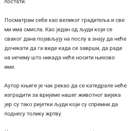
постати.
Посматрам себе као великог градитеља и све
ми има смисла. Као један од људи који се
сваког дана појављују на послу а знају да неће
дочекати да га виде када се заврши, да раде
на нечему што никада неће носити њихово
име.
Аутор књиге је чак рекао да се катедрале неће
изградити за вријеме нашег животног вијека
јер су тако ријетки људи који су спремни да
поднесу толику жртву.