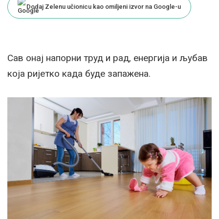
Dodaj Zelenu učionicu kao omiljeni izvor na Google-u
Сав онај напорни труд и рад, енергија и љубав
која ријетко када буде запажена.