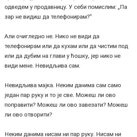
одведем у продавницу. У себи помислим: „Па
зар не видиш да телефонирам?“
Али очигледно не. Нико не види да
телефонирам или да кухам или да чистим под
или да дубим на глави у ћошку, јер нико не
види мене. Невидљива сам.
Невидљива мајка. Неким данима сам само
један пар руку и то је све. Можеш ли ово
поправити? Можеш ли ово завезати? Можеш
ли ово отворити?
Неким данима нисам ни пар руку. Нисам ни