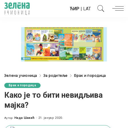
ЋИР
|
LAT
Зелена учионица
За родитеље
Брак и породица
Брак и породица
Како је то бити невидљива
мајка?
Нада Шакић
21. јануар 2020.
Аутор:
Posted
by