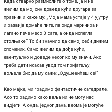
Када стварно размислите о томе, ја и не
желим да мој син доведе кући другара за
празник и каже му: „Моја мама устаје у 4 ујутру
и развија домаће пите, па онда маринира и
лагано пече месо 3 сата, а онда испегла
столњаке.“ То би значило да самој себи дижем
споменик. Само желим да дође кући,
евентуално и доведе неког ко му значи. Ако
треба дати икакав увод том пријатељу,
вољела бих да му каже: „Одушевићеш се!“
Као мајке, ми градимо фантастичне катедрале.
Ако то радимо како ваља ни не могу нас
видјети. А онда, једног дана, веома је могуће