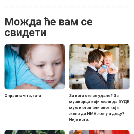
Можда ће вам се
свидети
Опраштам ти, тата
За кога сте се удале? За
мушкарца који жели да БУДЕ
муж и отац или оног који
жели да ИМА жену и децу?
Није исто.