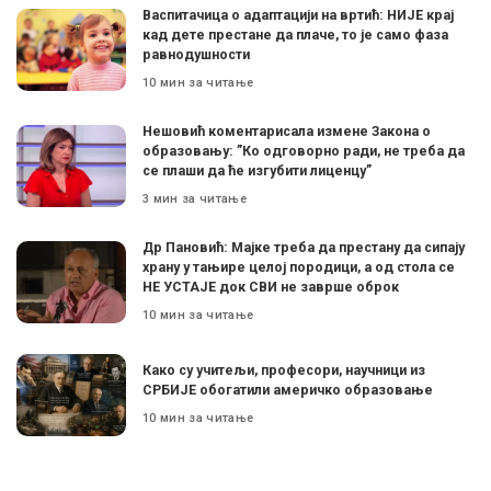
Васпитачица о адаптацији на вртић: НИЈЕ крај
кад дете престане да плаче, то је само фаза
равнодушности
10 мин за читање
Нешовић коментарисала измене Закона о
образовању: ”Ко одговорно ради, не треба да
се плаши да ће изгубити лиценцу”
3 мин за читање
Др Пановић: Мајке треба да престану да сипају
храну у тањире целој породици, а од стола се
НЕ УСТАЈЕ док СВИ не заврше оброк
10 мин за читање
Како су учитељи, професори, научници из
СРБИЈЕ обогатили америчко образовање
10 мин за читање