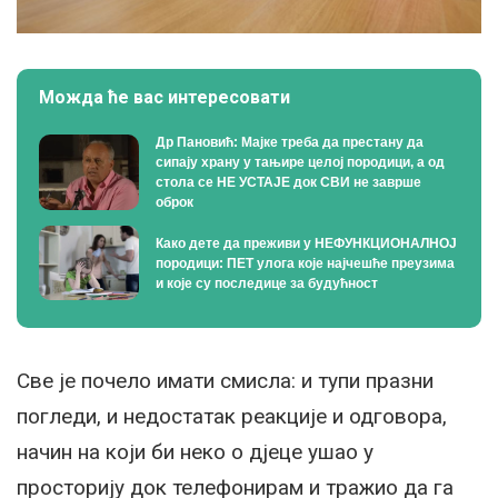
Можда ће вас интересовати
Др Пановић: Мајке треба да престану да
сипају храну у тањире целој породици, а од
стола се НЕ УСТАЈЕ док СВИ не заврше
оброк
Како дете да преживи у НЕФУНКЦИОНАЛНОЈ
породици: ПЕТ улога које најчешће преузима
и које су последице за будућност
Све је почело имати смисла: и тупи празни
погледи, и недостатак реакције и одговора,
начин на који би неко о дјеце ушао у
просторију док телефонирам и тражио да га