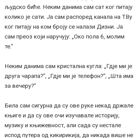
људско биће. Неким данима сам сат ког питају
колико је сати. Ја сам распоред канала на ТВу
ког питају на ком броју се налази Дизни. Ја
сам преоз који наручују: „Око пола 6, молим
те.“
Неким данима сам кристална кугла: „Гдје ми је
друга чарапа?“, „Гдје ми је телефон?“, „Шта има
за вечеру?“
Била сам сигурна да су ове руке некад држале
књиге и да су ове очи изучавале историју,
музику и књижевност, али сада су нестале
испод путера од кикирикија, да никада више не