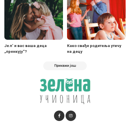
Је л’ и вас ваша деца
Како свађе родитеља утичу
„пренкују“?
на децу
Прикажи још