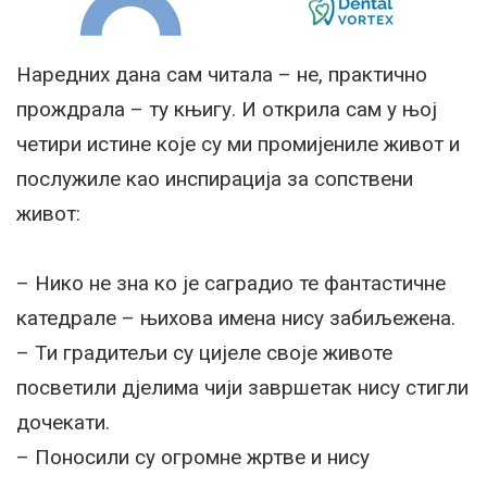
Наредних дана сам читала – не, практично
прождрала – ту књигу. И открила сам у њој
четири истине које су ми промијениле живот и
послужиле као инспирација за сопствени
живот:
– Нико не зна ко је саградио те фантастичне
катедрале – њихова имена нису забиљежена.
– Ти градитељи су цијеле своје животе
посветили дјелима чији завршетак нису стигли
дочекати.
– Поносили су огромне жртве и нису