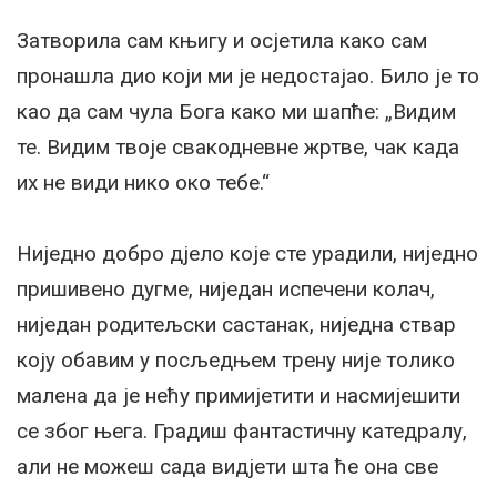
Затворила сам књигу и осјетила како сам
пронашла дио који ми је недостајао. Било је то
као да сам чула Бога како ми шапће: „Видим
те. Видим твоје свакодневне жртве, чак када
их не види нико око тебе.“
Ниједно добро дјело које сте урадили, ниједно
пришивено дугме, ниједан испечени колач,
ниједан родитељски састанак, ниједна ствар
коју обавим у посљедњем трену није толико
малена да је нећу примијетити и насмијешити
се због њега. Градиш фантастичну катедралу,
али не можеш сада видјети шта ће она све