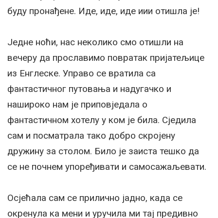
буду пронађене. Иде, иде, иде иии отишла је!
Једне ноћи, нас неколико смо отишли на
вечеру да прославимо повратак пријатељице
из Енглеске. Управо се вратила са
фантастичног путовања и надугачко и
нашироко нам је приповједала о
фантастичном хотелу у ком је била. Сједила
сам и посматрала тако добро скројену
дружину за столом. Било је заиста тешко да
се не почнем упоређивати и самосажаљевати.
Осјећала сам се прилично јадно, када се
окренула ка мени и уручила ми тај предивно