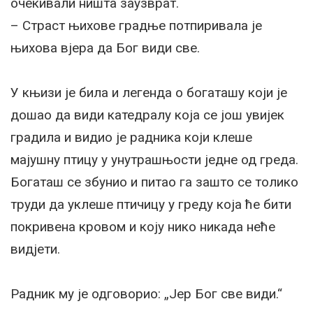
очекивали ништа заузврат.
– Страст њихове градње потпиривала је
њихова вјера да Бог види све.
У књизи је била и легенда о богаташу који је
дошао да види катедралу која се још увијек
градила и видио је радника који клеше
мајушну птицу у унутрашњости једне од греда.
Богаташ се збунио и питао га зашто се толико
труди да уклеше птичицу у греду која ће бити
покривена кровом и коју нико никада неће
видјети.
Радник му је одговорио: „Јер Бог све види.“