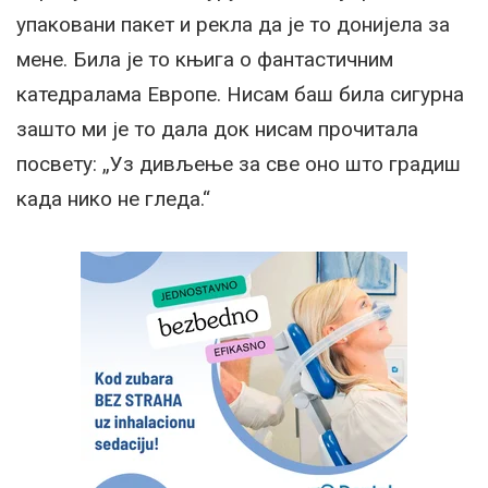
упаковани пакет и рекла да је то донијела за
мене. Била је то књига о фантастичним
катедралама Европе. Нисам баш била сигурна
зашто ми је то дала док нисам прочитала
посвету: „Уз дивљење за све оно што градиш
када нико не гледа.“