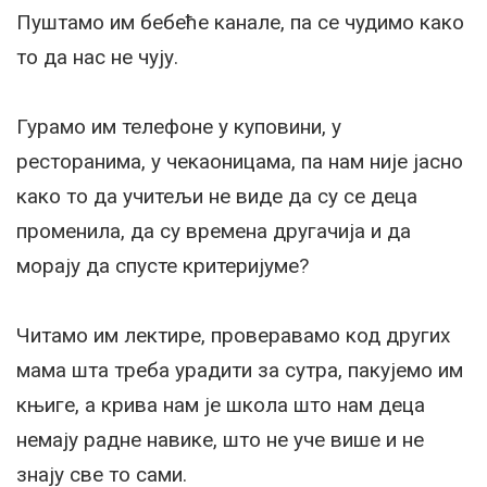
Пуштамо им бебеће канале, па се чудимо како
то да нас не чују.
Гурамо им телефоне у куповини, у
ресторанима, у чекаоницама, па нам није јасно
како то да учитељи не виде да су се деца
променила, да су времена другачија и да
морају да спусте критеријуме?
Читамо им лектире, проверавамо код других
мама шта треба урадити за сутра, пакујемо им
књиге, а крива нам је школа што нам деца
немају радне навике, што не уче више и не
знају све то сами.