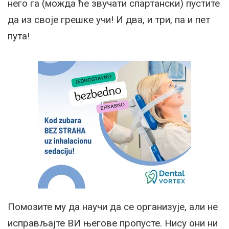
него га (можда ће звучати спартански) пустите
да из своје грешке учи! И два, и три, па и пет
пута!
Помозите му да научи да се организује, али не
исправљајте ВИ његове пропусте. Нису они ни