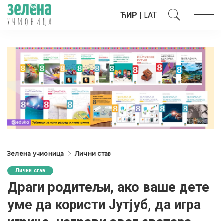
ЋИР
|
LAT
Зелена учионица
Лични став
Лични став
Драги родитељи, ако ваше дете
уме да користи Јутјуб, да игра