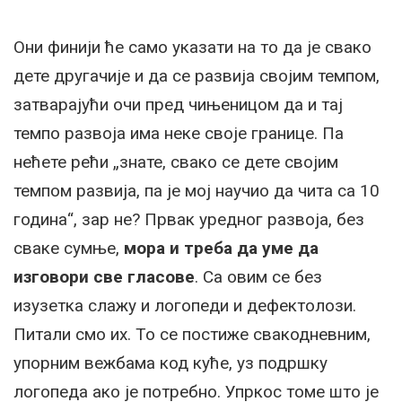
Они финији ће само указати на то да је свако
дете другачије и да се развија својим темпом,
затварајући очи пред чињеницом да и тај
темпо развоја има неке своје границе. Па
нећете рећи „знате, свако се дете својим
темпом развија, па је мој научио да чита са 10
година“, зар не? Првак уредног развоја, без
сваке сумње,
мора и треба да уме да
изговори све гласове
. Са овим се без
изузетка слажу и логопеди и дефектолози.
Питали смо их. То се постиже свакодневним,
упорним вежбама код куће, уз подршку
логопеда ако је потребно. Упркос томе што је