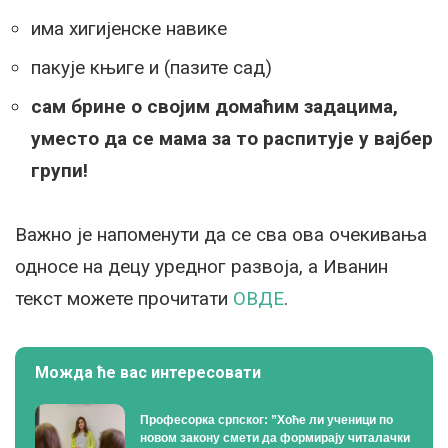
има хигијенске навике
пакује књиге и (пазите сад)
сам брине о својим домаћим задацима,
уместо да се мама за то распитује у вајбер
групи!
Важно је напоменути да се сва ова очекивања
односе на децу уредног развоја, a Иванин
текст можете прочитати
ОВДЕ
.
Можда ће вас интересовати
Професорка српског: ”Хоће ли ученици по
новом закону смети да формирају читалачки