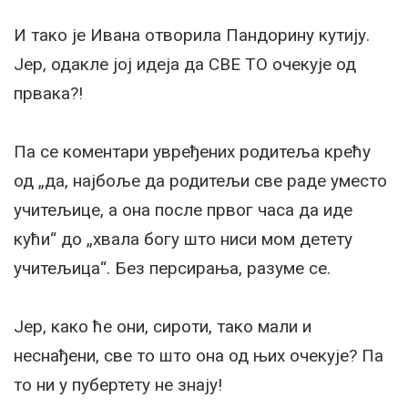
И тако је Ивана отворила Пандорину кутију.
Јер, одакле јој идеја да СВЕ ТО очекује од
првака?!
Па се коментари увређених родитеља крећу
од „да, најбоље да родитељи све раде уместо
учитељице, а она после првог часа да иде
кући“ до „хвала богу што ниси мом детету
учитељица“. Без персирања, разуме се.
Јер, како ће они, сироти, тако мали и
неснађени, све то што она од њих очекује? Па
то ни у пубертету не знају!