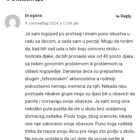
Dragana
Reply
9. септембар 2024. у 12:06 pm
Ja sam logoped po profesiji i imam puno iskustva u
radu sa decom, a sada sam u penziji. Mogu da tvrdim
da, kad bih sad usla u bilo koju osnovnu skolu i
testirala djake, da bih pronasla vise od 40 posto djaka
sa nekim govornim problemom ili problemom ia
oblasti logopedije. Danasnja deca su prepustena
drugim „tehnoloskim“ aktivnostima a roditelji
jednostavno nemaju vremena za njih. Nekada nisu
postojale nikakve grupe nego su djaci bili u obavezi da
pamte i izvrsavaju svoje obaveze. Ja sam svog sina
nekoliko puta pustila da ide u skolu bez uradjenog
domaceg zadatka. Posle toga, zbog sramote, nikada
vise nije zaboravio svoje obaveze. Puno toga roditelji
treba da nauce svoju decu pre nego sto podju u skolu.
Ne moze uciteljica da uci dete da vezuje pertle ili