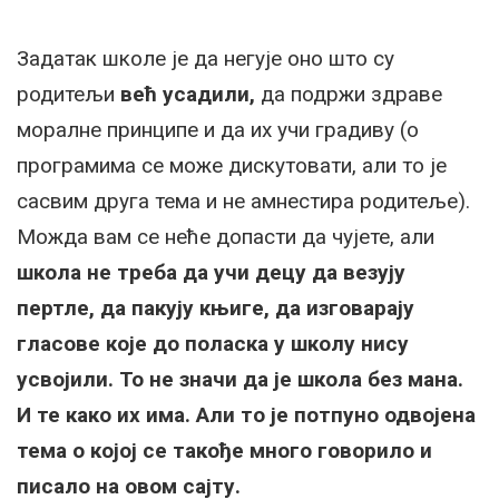
Задатак школе је да негује оно што су
родитељи
већ усадили,
да подржи здраве
моралне принципе и да их учи градиву (о
програмима се може дискутовати, али то је
сасвим друга тема и не амнестира родитеље).
Можда вам се неће допасти да чујете, али
школа не треба да учи децу да везују
пертле, да пакују књиге, да изговарају
гласове које до поласка у школу нису
усвојили. То не значи да је школа без мана.
И те како их има. Али то је потпуно одвојена
тема о којој се такође много говорило и
писало на овом сајту.