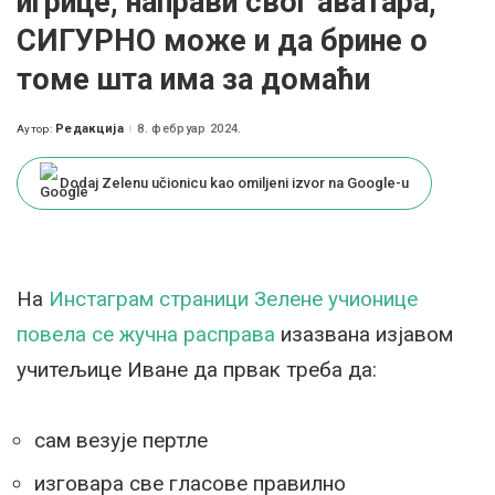
игрице, направи свог аватара,
СИГУРНО може и да брине о
томе шта има за домаћи
Редакција
8. фебруар 2024.
Аутор:
Posted
by
Dodaj Zelenu učionicu kao omiljeni izvor na Google-u
На
Инстаграм страници Зелене учионице
повела се жучна расправа
изазвана изјавом
учитељице Иване да првак треба да:
сам везује пертле
изговара све гласове правилно