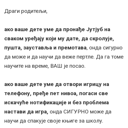
Драги родитељи,
ако ваше дете уме да пронађе Јутјуб на
сваком уређају који му дате, да скролује,
пушта, зауставља и премотава
, онда сигурно
да може и да научи да веже пертле. Да га томе
научите на време, ВАШ је посао.
ако ваше дете уме да отвори игрицу на
телефону, пређе пет нивоа, погаси све
искачуће нотификације и без проблема
настави да игра,
онда СИГУРНО може да
научи да спакује своје књиге за школу.