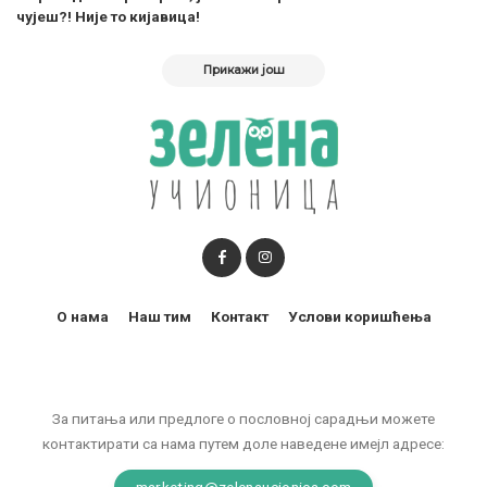
чујеш?! Није то кијавица!
Прикажи још
О нама
Наш тим
Контакт
Услови коришћења
За питања или предлоге о пословној сарадњи можете
контактирати са нама путем доле наведене имејл адресе:
marketing@zelenaucionica.com