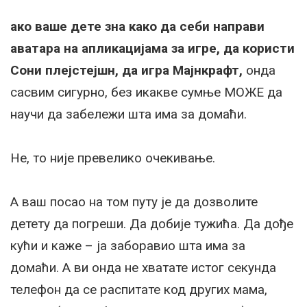
ако ваше дете зна како да себи направи
аватара на апликацијама за игре, да користи
Сони плејстејшн, да игра Мајнкрафт,
онда
сасвим сигурно, без икакве сумње МОЖЕ да
научи да забележи шта има за домаћи.
Не, то није превелико очекивање.
А ваш посао на том путу је да дозволите
детету да погреши. Да добије тужића. Да дође
кући и каже – ја заборавио шта има за
домаћи. А ви онда не хватате истог секунда
телефон да се распитате код других мама,