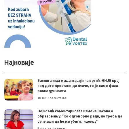
Најновије
Васпитачица о адаптацији на вртић: НИЈЕ крај
кад дете престане да плаче, то је само фаза
равнодушности
10 мин за читање
Нешовић коментарисала измене Закона о
образовању: ”Ко одговорно ради, не треба да
се плаши да ће изгубити лиценцу”
3 мин за читање