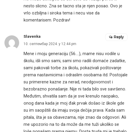
nesto slicno. Zna se tacno sta je njen posao. Ovo je
vrlo ozbiljna i siroka tema i necu vise da
komentarisem. Pozdrav!
Slavenka
Reply
10. септембар 2024. у 12:44 pm
Mene i moju generaciju (56….), mame nisu vodile u
školu, išli smo sami, sami smo radili domaće zadatke,
sami pakovali torbe za školu, pokazivali poštovanje
prema nastavnicima i odraslim osobama itd. Postojale
su primerene kazne za nerad, neodgovornost i
bezobrazno ponašanje. Nije ni tada bilo sve savršeno.
Međutim, shvatila sam da je sve krenulo naopako,
onog dana kada je moj đak prvak došao iz škole gde
su im saopštili da imaju svoja dečija prava. Kada sam
pitala, šta je sa obavezama, nije znao da odgovori. Ali
me upozorio na to da može da me tuži ukoliko se
loše ponašam prema njemu. Dosta truda mi je trebalo