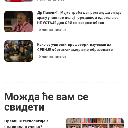
Др Пановић: Мајке треба да престану да сипају
храну у тањире целој породици, а од стола се
НЕ УСТАЈЕ док СВИ не заврше оброк
10 мин за читање
Како су учитељи, професори, научници из
СРБИЈЕ обогатили америчко образовање
10 мин за читање
Можда ће вам се
свидети
Превише технологије а
недовољно учења?