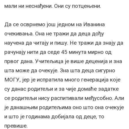
мали ни неснађени. Они су потцењени.
Да се осврнемо још једном на Иванина
очекивања. Она не тражи да деца дођу
научена да читају и пишу. Не тражи да знају да
рачунају нити да седе 45 минута мирно од
првог дана. Учитељица је више деценија и зна
шта може да очекује. Зна шта деца сигурно
МОГУ, јер је испратила много генерација које
су данас родитељи и за чије домаће задатке
се родитељи нису распитивали међусобно. Али
је данашњим родитељима оно што она очекује
и што је годинама добијала од деце, то
превише.