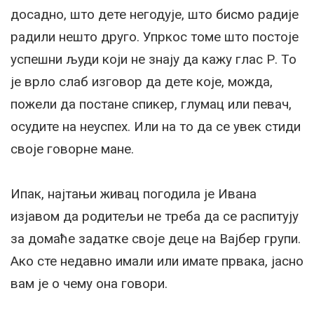
досадно, што дете негодује, што бисмо радије
радили нешто друго. Упркос томе што постоје
успешни људи који не знају да кажу глас Р. То
је врло слаб изговор да дете које, можда,
пожели да постане спикер, глумац или певач,
осудите на неуспех. Или на то да се увек стиди
своје говорне мане.
Ипак, најтањи живац погодила је Ивана
изјавом да родитељи не треба да се распитују
за домаће задатке своје деце на Вајбер групи.
Ако сте недавно имали или имате првака, јасно
вам је о чему она говори.