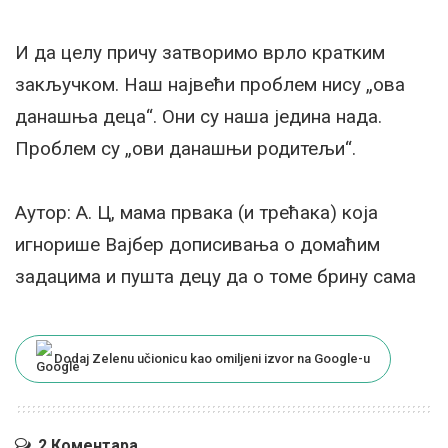
И да целу причу затворимо врло кратким
закључком. Наш највећи проблем нису „ова
данашња деца“. Они су наша једина нада.
Проблем су „ови данашњи родитељи“.
Аутор: А. Ц, мама првака (и трећака) која
игнорише Вајбер дописивања о домаћим
задацима и пушта децу да о томе брину сама
Dodaj Zelenu učionicu kao omiljeni izvor na Google-u
2 Коментара