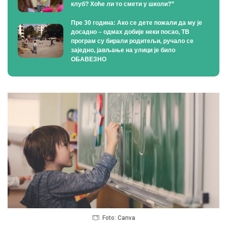
клуб? Хоће ли то смети у школи?”
Пре 30 година: Ако се дете пожали да му је
досадно – одмах добије неки посао, ТВ
програм су бирали родитељи, ручало се
заједно, јављање на улици је било
ОБАВЕЗНО
Foto: Canva