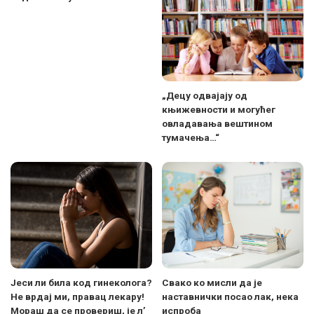
„Децу одвајају од
књижевности и могућег
овладавања вештином
тумачења…“
Јеси ли била код гинеколога?
Свако ко мисли да је
Не врдај ми, правац лекару!
наставнички посао лак, нека
Мораш да се провериш, је л’
испроба