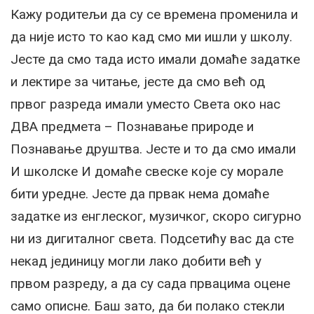
Кажу родитељи да су се времена променила и
да није исто то као кад смо ми ишли у школу.
Јесте да смо тада исто имали домаће задатке
и лектире за читање, јесте да смо већ од
првог разреда имали уместо Света око нас
ДВА предмета – Познавање природе и
Познавање друштва. Јесте и то да смо имали
И школске И домаће свеске које су морале
бити уредне. Јесте да првак нема домаће
задатке из енглеског, музичког, скоро сигурно
ни из дигиталног света. Подсетићу вас да сте
некад јединицу могли лако добити већ у
првом разреду, а да су сада првацима оцене
само описне. Баш зато, да би полако стекли