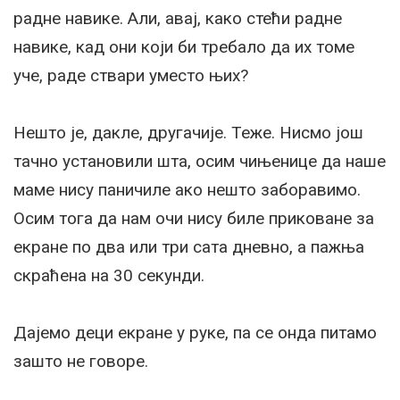
радне навике. Али, авај, како стећи радне
навике, кад они који би требало да их томе
уче, раде ствари уместо њих?
Нешто је, дакле, другачије. Теже. Нисмо још
тачно установили шта, осим чињенице да наше
маме нису паничиле ако нешто заборавимо.
Осим тога да нам очи нису биле приковане за
екране по два или три сата дневно, а пажња
скраћена на 30 секунди.
Дајемо деци екране у руке, па се онда питамо
зашто не говоре.