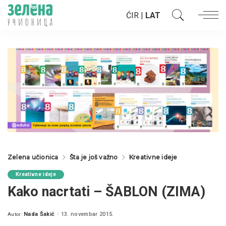
ĆIR
|
LAT
Zelena učionica
Šta je još važno
Kreativne ideje
Kreativne ideje
Kako nacrtati – ŠABLON (ZIMA)
Nada Šakić
13. novembar 2015.
Autor:
Posted
by