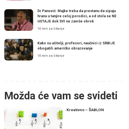
Dr Panović: Majke treba da prestanu da sipaju
hranu u tanjire celoj porodici, a od stola se NE
USTAJE dok SVI ne završe obrok
10 min za čitanje
Kako su učitelji, profesori, naučnici iz SRBIJE
obogatili američko obrazovanje
10 min za čitanje
Možda će vam se svideti
Kreativno – ŠABLON