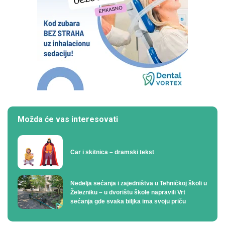
Možda će vas interesovati
Car i skitnica – dramski tekst
Nedelja sećanja i zajedništva u Tehničkoj školi u
Železniku – u dvorištu škole napravili Vrt
sećanja gde svaka biljka ima svoju priču