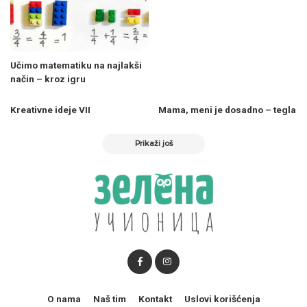
Učimo matematiku na najlakši
način – kroz igru
Kreativne ideje VII
Mama, meni je dosadno – tegla
Prikaži još
O nama
Naš tim
Kontakt
Uslovi korišćenja