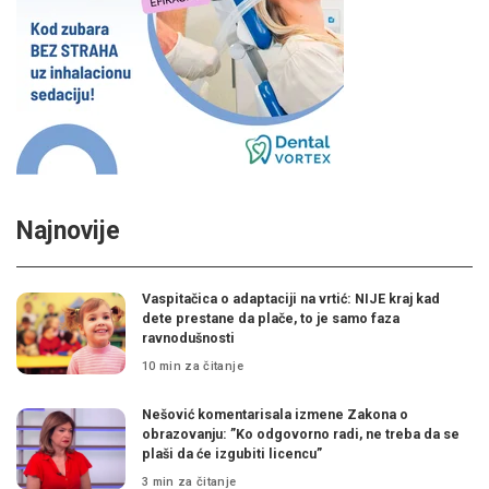
Najnovije
Vaspitačica o adaptaciji na vrtić: NIJE kraj kad
dete prestane da plače, to je samo faza
ravnodušnosti
10 min za čitanje
Nešović komentarisala izmene Zakona o
obrazovanju: ”Ko odgovorno radi, ne treba da se
plaši da će izgubiti licencu”
3 min za čitanje