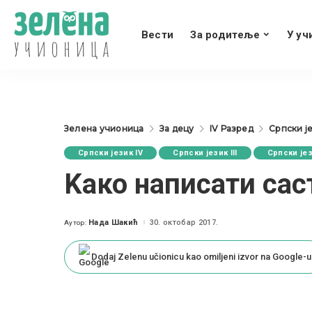
Вести
За родитеље
У уч
Зелена учионица
За децу
IV Разред
Српски је
Српски језик IV
Српски језик III
Српски јез
Kaко написати саст
Нада Шакић
30. октобар 2017.
Аутор:
Posted
by
Dodaj Zelenu učionicu kao omiljeni izvor na Google-u