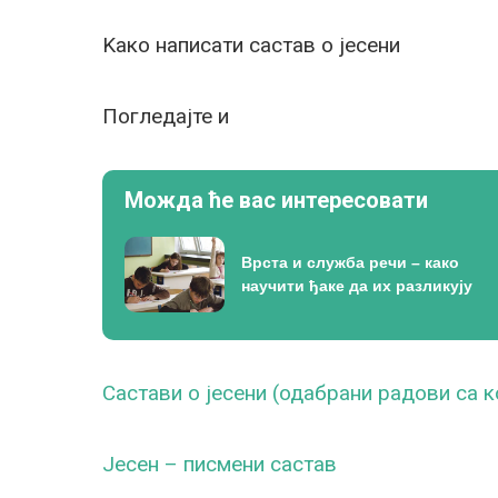
Kaко написати састав о јесени
Погледајте и
Можда ће вас интересовати
Врста и служба речи – како
научити ђаке да их разликују
Састави о јесени (одабрани радови са 
Јесен – писмени састав