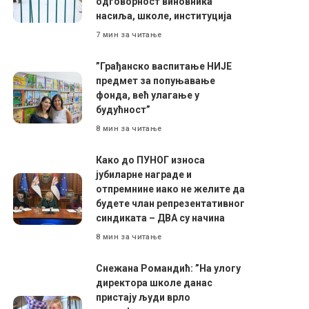
одговорност виновника
насиља, школе, институција
7 мин за читање
”Грађанско васпитање НИЈЕ
предмет за попуњавање
фонда, већ улагање у
будућност”
8 мин за читање
Како до ПУНОГ износа
јубиларне награде и
отпремнине иако не желите да
будете члан репрезентативног
синдиката – ДВА су начина
8 мин за читање
Снежана Романдић: ”На улогу
директора школе данас
пристају људи врло