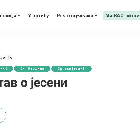
ионици
У вртићу
Реч стручњака
Ми ВАС питам
зик IV
ик I
6 - 10 година
Српски језик II
ав о јесени