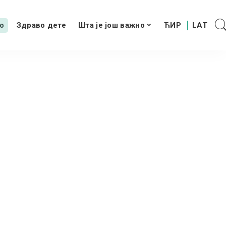
о
Здраво дете
Шта је још важно