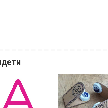
идети