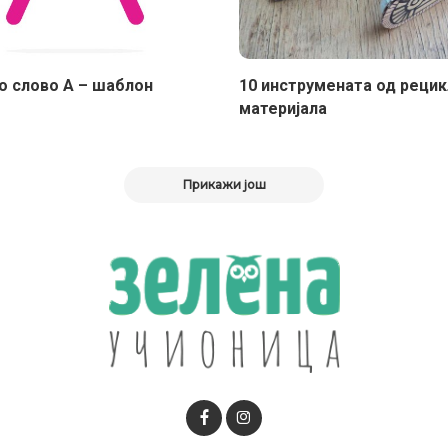
 слово А – шаблон
10 инструмената од реци
материјала
Прикажи још