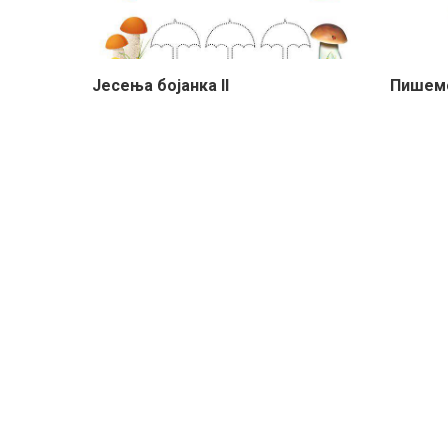
Јесења бојанка II
Пишемо