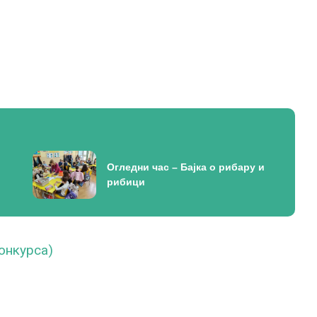
Огледни час – Бајка о рибару и
рибици
конкурса)