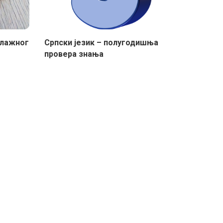
клажног
Српски језик – полугодишња
провера знања