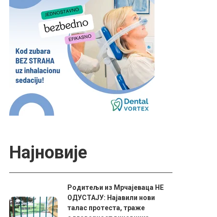
Најновије
Родитељи из Мрчајеваца НЕ
ОДУСТАЈУ: Најавили нови
талас протеста, траже