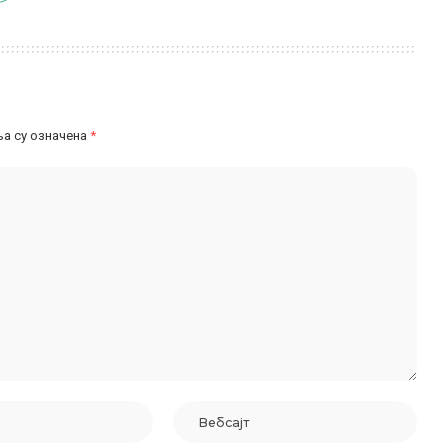
а су означена
*