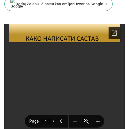
Dodaj Zelenu učionicu kao omiljeni izvor na Google-u