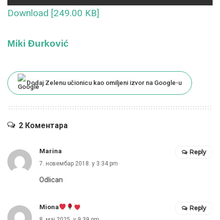
Download [249.00 KB]
Miki Đurković
Dodaj Zelenu učionicu kao omiljeni izvor na Google-u
2 Коментара
Marina
Reply
7. новембар 2018. у 3:34 pm
Odlican
Miona
Reply
8. мај 2025. у 9:39 pm