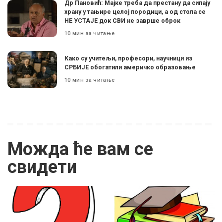
Др Пановић: Мајке треба да престану да сипају
храну у тањире целој породици, а од стола се
НЕ УСТАЈЕ док СВИ не заврше оброк
10 мин за читање
Како су учитељи, професори, научници из
СРБИЈЕ обогатили америчко образовање
10 мин за читање
Можда ће вам се
свидети