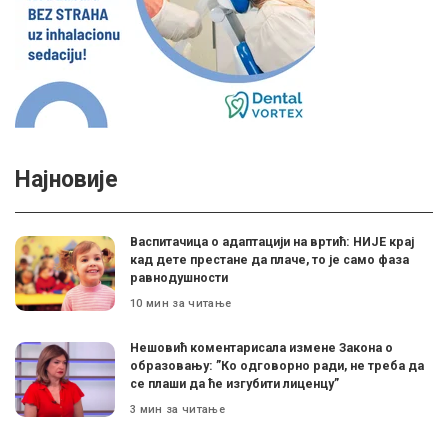
Најновије
Васпитачица о адаптацији на вртић: НИЈЕ крај
кад дете престане да плаче, то је само фаза
равнодушности
10 мин за читање
Нешовић коментарисала измене Закона о
образовању: ”Ко одговорно ради, не треба да
се плаши да ће изгубити лиценцу”
3 мин за читање