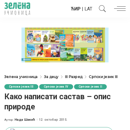
ЋИР
|
LAT
Зелена учионица
За децу
III Разред
Српски језик III
Српски језик III
Српски језик IV
Српски језик II
Како написати састав – опис
природе
Нада Шакић
12. октобар 2015.
Аутор:
Posted
by