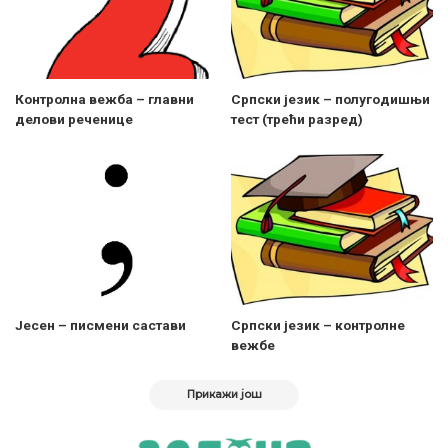
Контролна вежба – главни
Српски језик – полугодишњи
делови реченице
тест (трећи разред)
Јесен – писмени састави
Српски језик – контролне
вежбе
Прикажи још