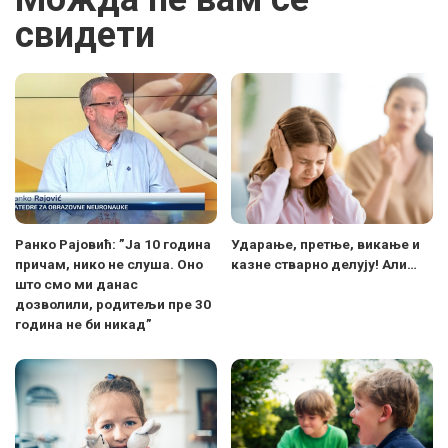
свидети
Ранко Рајовић: ”Ја 10 година
Ударање, претње, викање и
причам, нико не слуша. Оно
казне стварно делују! Али…
што смо ми данас
дозволили, родитељи пре 30
година не би никад”