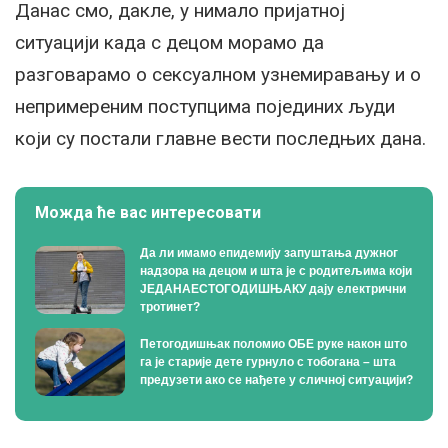
Данас смо, дакле, у нимало пријатној
ситуацији када с децом морамо да
разговарамо о сексуалном узнемиравању и о
непримереним поступцима појединих људи
који су постали главне вести последњих дана.
Можда ће вас интересовати
Да ли имамо епидемију запуштања дужног
надзора на децом и шта је с родитељима који
ЈЕДАНАЕСТОГОДИШЊАКУ дају електрични
тротинет?
Петогодишњак поломио ОБЕ руке након што
га је старије дете гурнуло с тобогана – шта
предузети ако се нађете у сличној ситуацији?