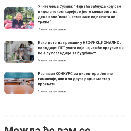
Учитељица Сузана: ”Највећа заблуда коју сам
видела током каријере јесте мишљење да
деца воле ’лаке’ наставнике који ништа не
траже”
7 мин за читање
Како дете да преживи у НЕФУНКЦИОНАЛНОЈ
породици: ПЕТ улога које најчешће преузима и
које су последице за будућност
5 мин за читање
Расписан КОНКУРС за директора Јовине
гимназије, али и за друга радна места у
просвети
1 мин за читање
Можда ће вам се