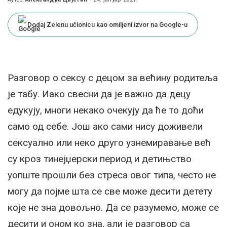
Posted
by
Dodaj Zelenu učionicu kao omiljeni izvor na Google-u
Разговор о сексу с децом за већину родитеља
је табу. Иако свесни да је важно да децу
едукују, многи некако очекују да ће то доћи
само од себе. Још ако сами нису доживели
сексуално или неко друго узнемиравање већ
су кроз тинејџерски период и детињство
уопште прошли без стреса овог типа, често не
могу да појме шта се све може десити детету
које не зна довољно. Да се разумемо, може се
десити и оном ко зна, али је разговор са