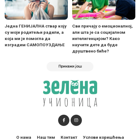
Једна ГЕНИЈАЛНА ствар коју
Сви причају о емоционалној,
су моји родитељи радили, а
али шта је са социјалном
која ми је помогла да
интелигенцијом? Како
изградим САМОПОУЗДАЊЕ
научити дете да буде
друштвено биће?
Прикажи још
О нама
Наш тим
Контакт
Услови коришћења