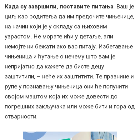
Када су завршили, поставите питања
. Ваш је
циљ као родитеља да им предочите чињенице,
на начин који је у складу са њиховим
узрастом. Не морате ићи у детаље, али
немојте ни бежати ако вас питају. Избегавање
чињеница и ћутање о нечему што вам је
непријатно да кажете да бисте децу
заштитили, – неће их заштитити. Те празнине и
рупе у познавању чињеница они ће попунити
својом маштом која их може довести до
погрешних закључака или може бити и гора од
стварности.