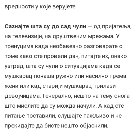
вредности у које верујете.
Сазнајте шта су до сад чули
— од пријатеља,
на телевизији, на друштвеним мрежама. У
тренуцима када необавезно разговарате о
томе како сте провели дан, питајте их, онако
узгред, шта су чули о ситуацијама када се
мушкарац понаша ружно или насилно према
жени или кад старији мушкарац прилази
девојчицама. Генерално, нешто на тему онога
што мислите да су можда начули. А кад сте
питање поставили, слушајте пажљиво и не
прекидајте да бисте нешто објаснили.