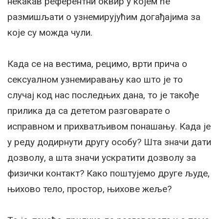
некакав референтни оквир у којем ће
размишљати о узнемирујућим догађајима за
које су можда чули.
Када се на вестима, рецимо, врти прича о
сексуалном узнемиравању као што је то
случај код нас последњих дана, то је такође
прилика да са дететом разговарате о
исправном и прихватљивом понашању. Када је
у реду додирнути другу особу? Шта значи дати
дозволу, а шта значи ускратити дозволу за
физички контакт? Како поштујемо друге људе,
њихово тело, простор, њихове жеље?