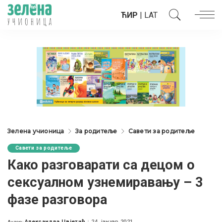
ЋИР
|
LAT
Зелена учионица
За родитеље
Савети за родитеље
Савети за родитеље
Како разговарати са децом о
сексуалном узнемиравању – 3
фазе разговора
Александра Цвјетић
24. јануар 2021.
Аутор: