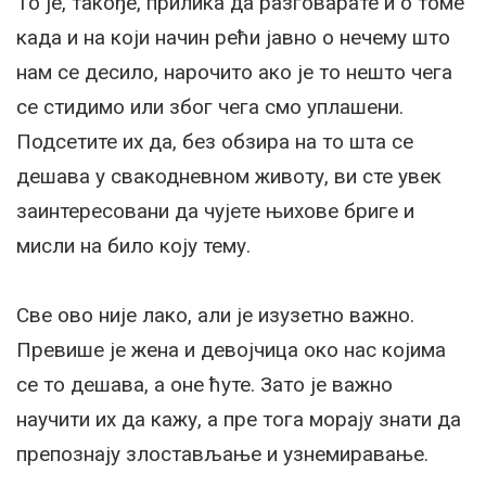
То је, такође, прилика да разговарате и о томе
када и на који начин рећи јавно о нечему што
нам се десило, нарочито ако је то нешто чега
се стидимо или због чега смо уплашени.
Подсетите их да, без обзира на то шта се
дешава у свакодневном животу, ви сте увек
заинтересовани да чујете њихове бриге и
мисли на било коју тему.
Све ово није лако, али је изузетно важно.
Превише је жена и девојчица око нас којима
се то дешава, а оне ћуте. Зато је важно
научити их да кажу, а пре тога морају знати да
препознају злостављање и узнемиравање.