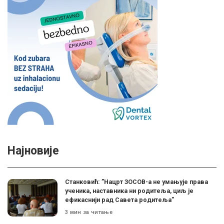
Најновије
Станковић: ”Нацрт ЗОСОВ-а не умањује права
ученика, наставника ни родитеља, циљ је
ефикаснији рад Савета родитеља”
3 мин за читање