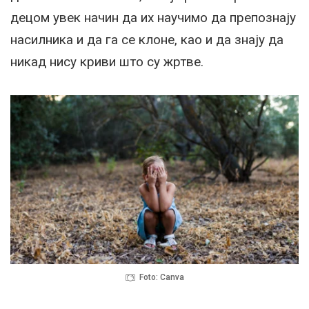
децом увек начин да их научимо да препознају
насилника и да га се клоне, као и да знају да
никад нису криви што су жртве.
Foto: Canva