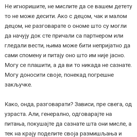
Не игноришите, не мислите да се вашем детету
то не може десити. Ако с децом, чак и малом
децом, не разговарате о ономе што су могли
да начују док сте причали са партнером или
гледали вести, њима може бити непријатно да
сами спомену и питају оно што им није јасно.
Могу се плашити, а да ви то никада не сазнате.
Могу доносити своје, понекад погрешне
закључке.
Како, онда, разговарати? Зависи, пре свега, од
узраста. Али, генерално, одговарајте на
питања, покушајте да сазнате шта они мисле, а
тек на крају поделите своја размишљања и