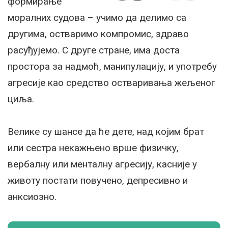
формирање
моралних судова – учимо да делимо са
другима, остваримо компромис, здраво
расуђујемо. С друге стране, има доста
простора за надмоћ, манипулацију, и употребу
агресије као средство остваривања жељеног
циља.
Велике су шансе да ће дете, над којим брат
или сестра некажњено врше физичку,
вербалну или менталну агресију, касније у
животу постати повучено, депресивно и
анксиозно.