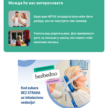
Можда ће вас интересовати
Брак вам НЕЋЕ потрајати (или неће бити
добар), ако не поштујете ове границе
Учитељица родитељима: Док припремате
дете за полазак у школу, поставите себи
неколико питања