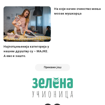
На који начин очинство мења
мозак мушкарца
Најпотцењенија категорија у
нашем друштву су – МАЈКЕ.
А ево и зашто.
Прикажи још