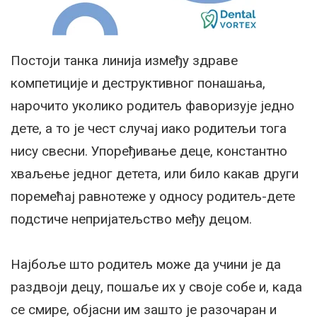
Постоји танка линија између здраве
компетиције и деструктивног понашања,
нарочито уколико родитељ фаворизује једно
дете, а то је чест случај иако родитељи тога
нису свесни. Упоређивање деце, константно
хваљење једног детета, или било какав други
поремећај равнотеже у односу родитељ-дете
подстиче непријатељство међу децом.
Најбоље што родитељ може да учини је да
раздвоји децу, пошаље их у своје собе и, када
се смире, објасни им зашто је разочаран и