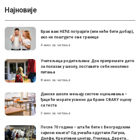
Најновије
Брак вам НЕЋЕ потрајати (или неће бити добар),
ако не поштујете ове границе
4 мин за читање
Учитељица родитељима: Док припремате дете
за полазак у школу, поставите себи неколико
питања
8 мин за читање
Данске школе мењају систем оцењивања –
ђаци ће морати усмено да бране СВАКУ оцену
са теста
3 мин за читање
После 70 година – шта ће бити с Београдским
сајмом књига? Од учешћа одустали Лагуна,
Делфи, Креативни центар, Пчелица, Дерета…