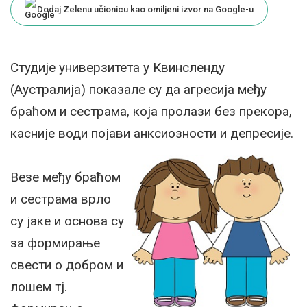
Dodaj Zelenu učionicu kao omiljeni izvor na Google-u
Студије универзитета у Квинсленду
(Аустралија) показале су да агресија међу
браћом и сестрама, која пролази без прекора,
касније води појави анксиозности и депресије.
Везе међу браћом
и сестрама врло
су јаке и основа су
за формирање
свести о добром и
лошем тј.