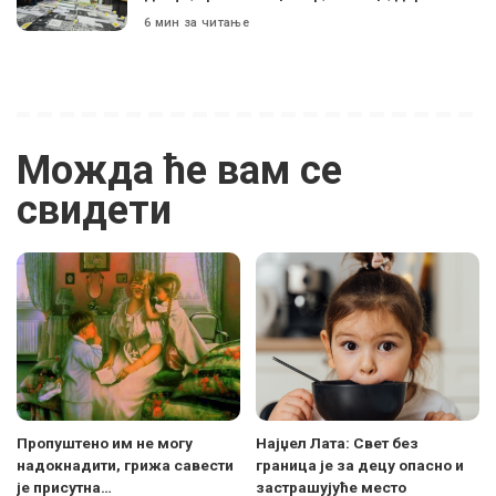
6 мин за читање
Можда ће вам се
свидети
Пропуштено им не могу
Најџел Лата: Свет без
надокнадити, грижа савести
граница је за децу опасно и
је присутна…
застрашујуће место