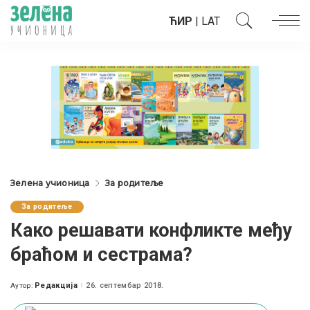
ЋИР
|
LAT
Зелена учионица
За родитеље
За родитеље
Како решавати конфликте међу
браћом и сестрама?
Редакција
26. септембар 2018.
Аутор:
Posted
by