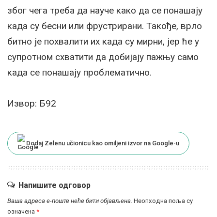
због чега треба да науче како да се понашају
када су бесни или фрустрирани. Такође, врло
битно је похвалити их када су мирни, јер ће у
супротном схватити да добијају пажњу само
када се понашају проблематично.
Извор: Б92
Dodaj Zelenu učionicu kao omiljeni izvor na Google-u
Напишите одговор
Ваша адреса е-поште неће бити објављена.
Неопходна поља су
означена
*