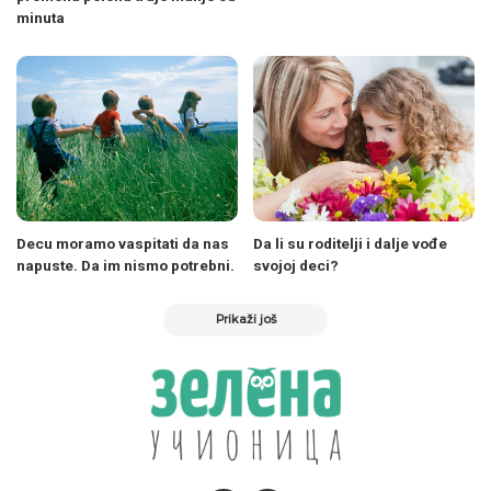
minuta
Decu moramo vaspitati da nas
Da li su roditelji i dalje vođe
napuste. Da im nismo potrebni.
svojoj deci?
Prikaži još