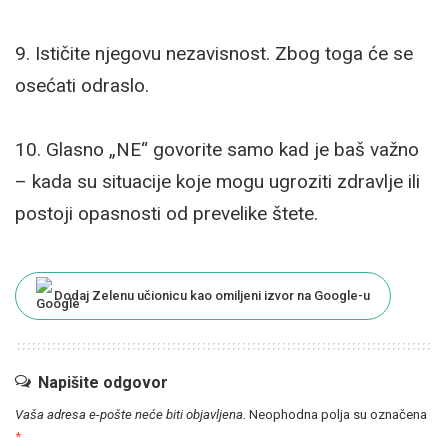
9. Ističite njegovu nezavisnost. Zbog toga će se
osećati odraslo.
10. Glasno „NE“ govorite samo kad je baš važno
– kada su situacije koje mogu ugroziti zdravlje ili
postoji opasnosti od prevelike štete.
Dodaj Zelenu učionicu kao omiljeni izvor na Google-u
Napišite odgovor
Vaša adresa e-pošte neće biti objavljena.
Neophodna polja su označena
*