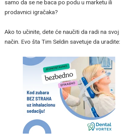
samo da se ne baca po podu u marketu ili
prodavnici igračaka?
Ako to učinite, dete će naučiti da radi na svoj
način. Evo šta Tim Seldin savetuje da uradite: