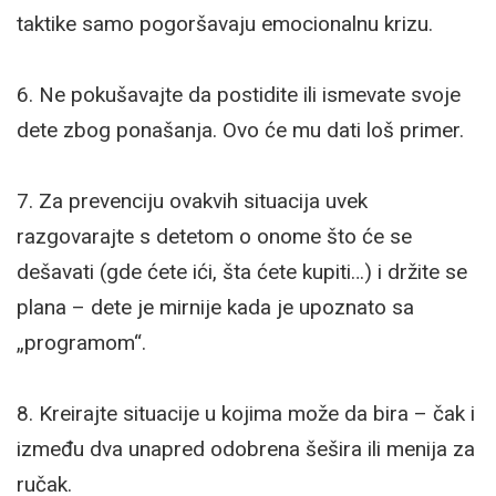
taktike samo pogoršavaju emocionalnu krizu.
6. Ne pokušavajte da postidite ili ismevate svoje
dete zbog ponašanja. Ovo će mu dati loš primer.
7. Za prevenciju ovakvih situacija uvek
razgovarajte s detetom o onome što će se
dešavati (gde ćete ići, šta ćete kupiti…) i držite se
plana – dete je mirnije kada je upoznato sa
„programom“.
8. Kreirajte situacije u kojima može da bira – čak i
između dva unapred odobrena šešira ili menija za
ručak.