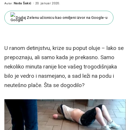
Nada Šakić
20. januar 2020.
Autor:
Posted
by
Dodaj Zelenu učionicu kao omiljeni izvor na Google-u
U ranom detinjstvu, krize su poput oluje – lako se
prepoznaju, ali samo kada je prekasno. Samo
nekoliko minuta ranije lice vašeg trogodišnjaka
bilo je vedro i nasmejano, a sad leži na podu i
neutešno plače. Šta se dogodilo?