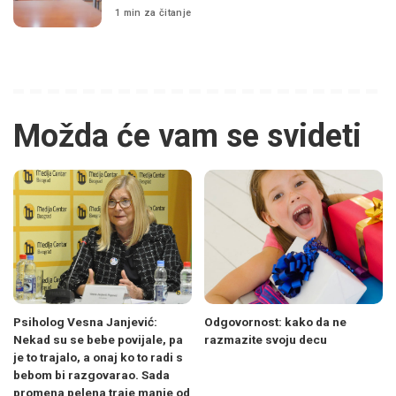
1 min za čitanje
Možda će vam se svideti
Psiholog Vesna Janjević:
Odgovornost: kako da ne
Nekad su se bebe povijale, pa
razmazite svoju decu
je to trajalo, a onaj ko to radi s
bebom bi razgovarao. Sada
promena pelena traje manje od