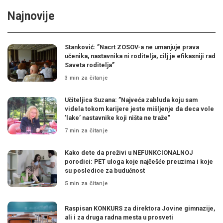
Najnovije
Stanković: ”Nacrt ZOSOV-a ne umanjuje prava
učenika, nastavnika ni roditelja, cilj je efikasniji rad
Saveta roditelja”
3 min za čitanje
Učiteljica Suzana: ”Najveća zabluda koju sam
videla tokom karijere jeste mišljenje da deca vole
’lake’ nastavnike koji ništa ne traže”
7 min za čitanje
Kako dete da preživi u NEFUNKCIONALNOJ
porodici: PET uloga koje najčešće preuzima i koje
su posledice za budućnost
5 min za čitanje
Raspisan KONKURS za direktora Jovine gimnazije,
ali i za druga radna mesta u prosveti