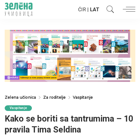
ĆIR
|
LAT
Zelena učionica
Za roditelje
Vaspitanje
Vaspitanje
Kako se boriti sa tantrumima – 10
pravila Tima Seldina