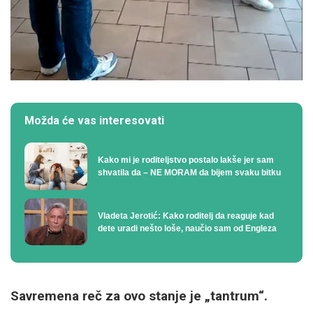
Možda će vas interesovati
Kako mi je roditeljstvo postalo lakše jer sam
shvatila da – NE MORAM da bijem svaku bitku
Vladeta Jerotić: Kako roditelj da reaguje kad
dete uradi nešto loše, naučio sam od Engleza
Savremena reč za ovo stanje je „tantrum“.