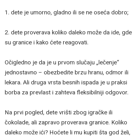
1. dete je umorno, gladno ili se ne oseća dobro;
2. dete proverava koliko daleko može da ide, gde
su granice i kako ćete reagovati.
Očigledno je da je u prvom slučaju „lečenje“
jednostavno – obezbedite brzu hranu, odmor ili
lekara. Ali druga vrsta besnih ispada je u praksi
borba za prevlast i zahteva fleksibilniji odgovor.
Na prvi pogled, dete vrišti zbog igračke ili
čokolade, ali zapravo proverava granice. Koliko
daleko može ići? Hoćete li mu kupiti šta god želi,