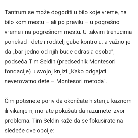
Tantrum se može dogoditi u bilo koje vreme, na
bilo kom mestu – ali po pravilu – u pogrešno
vreme i na pogrešnom mestu. U takvim trenucima
ponekad i dete i roditelj gube kontrolu, a važno je
da „bar jedno od njih bude odrasla osoba“,
podseća Tim Seldin (predsednik Montesori
fondacije) u svojoj knjizi „Kako odgajati
neverovatno dete – Montesori metoda“.
Čim potisnete poriv da okončate histeriju kaznom
ili vikanjem, morate pokušati da razumete izvor
problema. Tim Seldin kaže da se fokusirate na
sledeće dve opcije: