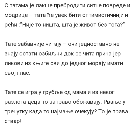
С татама је лакше пребродити ситне повреде и
модрице – тата ће увек бити оптимистичнији и
рећи :“Није то ништа, шта је живот без тога?“
Тате забавније читају – они једноставно не
знају остати озбиљни док се чита прича јер
ликови из књиге сви до једног морају имати
свој глас.
Тате се играју грубље од мама и из неког
разлога деца то заправо обожавају. Рвање у
тренутку када то најмање очекују? То је права
ствар!