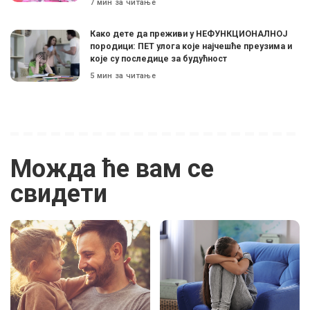
7 мин за читање
Како дете да преживи у НЕФУНКЦИОНАЛНОЈ
породици: ПЕТ улога које најчешће преузима и
које су последице за будућност
5 мин за читање
Можда ће вам се
свидети