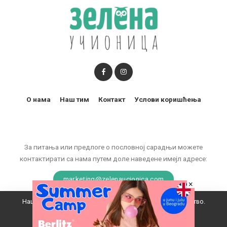
О нама
Наш тим
Контакт
Услови коришћења
За питања или предлоге о пословној сарадњи можете
контактирати са нама путем доле наведене имејл адресе:
marketing@zelenaucionica.com
×
Наш вебсајт користи колачиће да побољша ваше искуство.
© 2011-2024 Copyright by Zelena učionica. All Rights reserved.
Прихватам