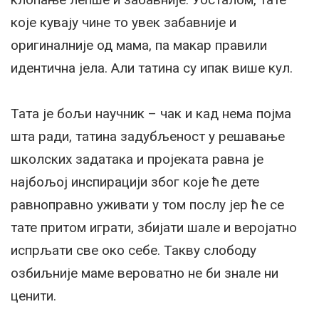
које кувају чине то увек забавније и
оригиналније од мама, па макар правили
идентична јела. Али татина су ипак више кул.
Тата је бољи научник – чак и кад нема појма
шта ради, татина задубљеност у решавање
школских задатака и пројеката равна је
најбољој инспирацији због које ће дете
равноправно уживати у том послу јер ће се
тате притом играти, збијати шале и веројатно
испрљати све око себе. Такву слободу
озбиљније маме вероватно не би знале ни
ценити.