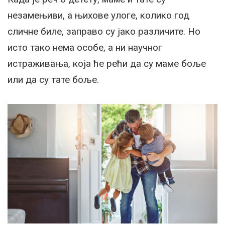
незамењиви, а њихове улоге, колико год
сличне биле, заправо су јако различите. Но
исто тако нема особе, а ни научног
истраживања, која ће рећи да су маме боље
или да су тате боље.