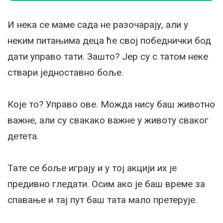
И нека се маме сада не разочарају, али у
неким питањима деца ће свој победнички бод
дати управо тати. Зашто? Јер су с татом неке
ствари једноставно боље.
Које то? Управо ове. Можда нису баш животно
важне, али су свакако важне у животу сваког
детета.
Тате се боље играју и у тој акцији их је
предивно гледати. Осим ако је баш време за
спавање и тај пут баш тата мало претерује.