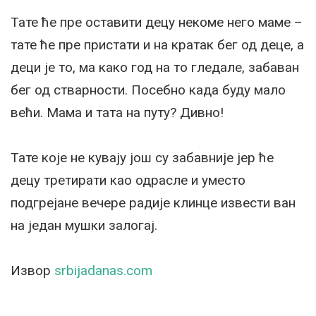
Тате ће пре оставити децу некоме него маме –
тате ће пре пристати и на кратак бег од деце, а
деци је то, ма како год на то гледале, забаван
бег од стварности. Посебно када буду мало
већи. Мама и тата на путу? Дивно!
Тате које не кувају још су забавније јер ће
децу третирати као одрасле и уместо
подгрејане вечере радије клинце извести ван
на један мушки залогај.
Извор
srbijadanas.com