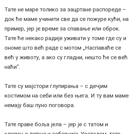
Тате не маре толико за зацртане распореде –
док ће маме учинити све да се пожуре кући, на
пример, јер је време за спавање или оброк.
Тате ће некако радије уживати у томе где су и
ономе што већ раде с мотом „Наспаваће се
већ у животу, а ако су гладни, нешто ће се већ
наћи“.
Тате су мајстори глупирања – с дечјим
костимом на себи или без њега. И ту вам маме
немају баш пуно поговора.
Тате праве боља јела – јер је с татом и
клопање лепше и забавније. Уосталом, тате