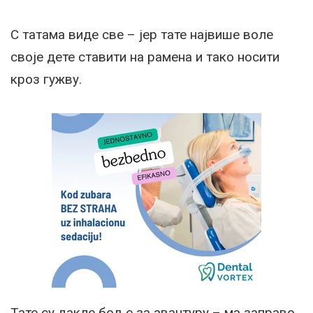
С татама виде све – јер тате највише воле
своје дете ставити на рамена и тако носити
кроз гужву.
Тате су дакле боље за авантуру – ма заправо,