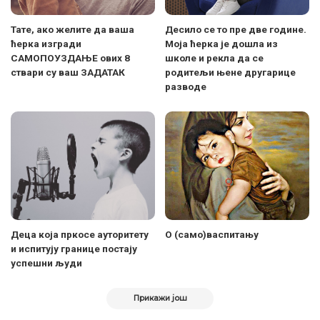
Тате, ако желите да ваша
Десило се то пре две године.
ћерка изгради
Моја ћерка је дошла из
САМОПОУЗДАЊЕ ових 8
школе и рекла да се
ствари су ваш ЗАДАТАК
родитељи њене другарице
разводе
Деца која пркосе ауторитету
О (само)васпитању
и испитују границе постају
успешни људи
Прикажи још