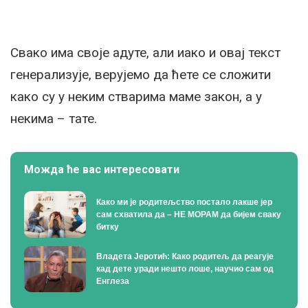
Свако има своје адуте, али иако и овај текст
генерализује, верујемо да ћете се сложити
како су у неким стварима маме закон, а у
некима – тате.
Можда ће вас интересовати
Како ми је родитељство постало лакше јер
сам схватила да – НЕ МОРАМ да бијем сваку
битку
Владета Јеротић: Како родитељ да реагује
кад дете уради нешто лоше, научио сам од
Енглеза