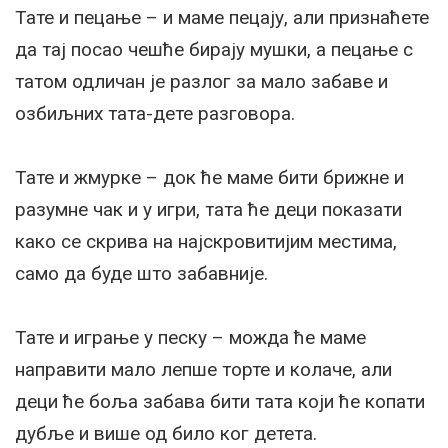
Тате и пецање – и маме пецају, али признаћете
да тај посао чешће бирају мушки, а пецање с
татом одличан је разлог за мало забаве и
озбиљних тата-дете разговора.
Тате и жмурке – док ће маме бити брижне и
разумне чак и у игри, тата ће деци показати
како се скрива на најскровитијим местима,
само да буде што забавније.
Тате и играње у песку – можда ће маме
направити мало лепше торте и колаче, али
деци ће боља забава бити тата који ће копати
дубље и више од било ког детета.