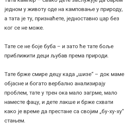
једном у животу оде на камповање у природу,
а тата је ту, признаћете, једноставно цар без
ког се не може.
Тате се не боје буба – и зато ће тате боље
приближити деци љубав према природи.
Тате брже смире децу када „шизе“ – док маме
објасне и богато вербално анализирају
проблем, тате у трен ока мало загрме, мало
наместе фацу, и дете лакше и брже схвати
како је време да престане са својим „бу-ху-ху“
стањем.