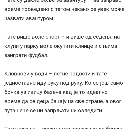
време проведено с татом некако се увек може
назвати авантуром.
Тате више воле спорт – и више од седења на
клупи у парку воле окупити клинце и с њима
заиграти фудбал.
Кловнови у води – летне радости и тате
једноставно иду руку под руку. Ко се још само
брчка уз ивицу базена кад је то идеално
време да се деца бацају на све стране, а овог
пута неће се ни запрљати ни озледити.
Тата кампер – свако дете заслужује да барем