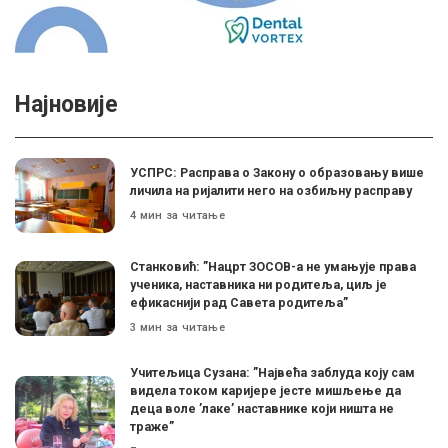
Најновије
УСПРС: Расправа о Закону о образовању више
личила на ријалити него на озбиљну расправу
4 мин за читање
Станковић: ”Нацрт ЗОСОВ-а не умањује права
ученика, наставника ни родитеља, циљ је
ефикаснији рад Савета родитеља”
3 мин за читање
Учитељица Сузана: ”Највећа заблуда коју сам
видела током каријере јесте мишљење да
деца воле ’лаке’ наставнике који ништа не
траже”