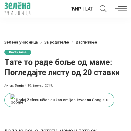
ЋИР
|
LAT
Зелена учионица
За родитеље
Васпитање
Васпитање
Tате то раде боље од маме:
Погледајте листу од 20 ставки
Sanja
10. јануар 2019.
Аутор:
Posted
by
Dodaj Zelenu učionicu kao omiljeni izvor na Google-u
Када је реч о детету, маме и тате су