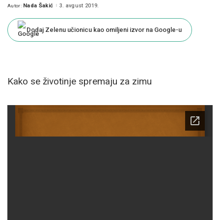
Nada Šakić
3. avgust 2019.
Autor:
Posted
by
Dodaj Zelenu učionicu kao omiljeni izvor na Google-u
Kako se životinje spremaju za zimu