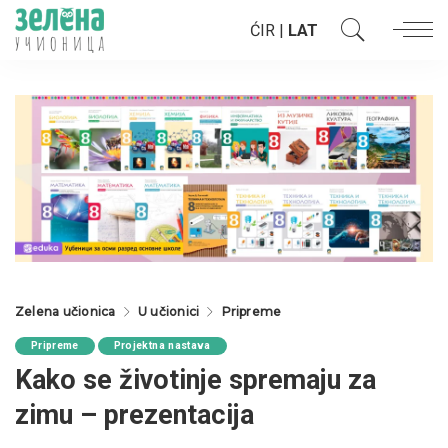
ĆIR
|
LAT
Zelena učionica
U učionici
Pripreme
Pripreme
Projektna nastava
Kako se životinje spremaju za
zimu – prezentacija