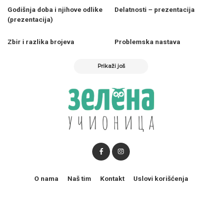
Godišnja doba i njihove odlike
Delatnosti – prezentacija
(prezentacija)
Zbir i razlika brojeva
Problemska nastava
Prikaži još
O nama
Naš tim
Kontakt
Uslovi korišćenja