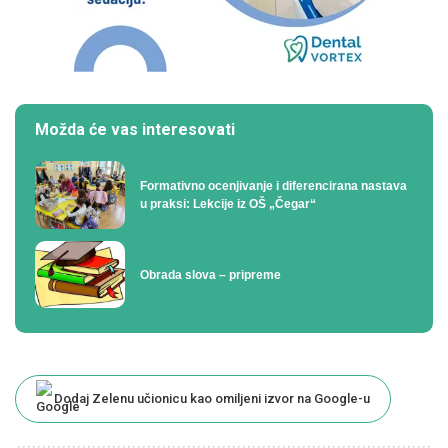
Možda će vas interesovati
Formativno ocenjivanje i diferencirana nastava
u praksi: Lekcije iz OŠ „Čegar“
Obrada slova – pripreme
Dodaj Zelenu učionicu kao omiljeni izvor na Google-u