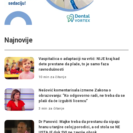
Najnovije
Vaspitačica o adaptaciji na vrtić: NIJE kraj kad
dete prestane da plače, to je samo faza
ravnodušnosti
10 min za čitanje
Nešović komentarisala izmene Zakona o
obrazovanju: ”Ko odgovorno radi, ne treba da se
plaši da će izgubiti licencu”
3 min za čitanje
Dr Panović: Majke treba da prestanu da sipaju
hranu u tanjire celoj porodici, a od stola se NE
USTAJE dok SVI ne završe obrok