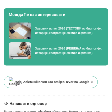
Можда ће вас интересовати
Завршни испит 2026 (ТЕСТОВИ из биологије,
историје, географије, хемије и физике)
Завршни испит 2026 (РЕШЕЊА из биологије,
историје, географије, хемије и физике)
Dodaj Zelenu učionicu kao omiljeni izvor na Google-u
Напишите одговор
Ваша адреса е-поште неће бити објављена.
Неопходна поља су