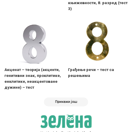
књижевности, 8. разред (тест
3)
Акценат – теорија (акценти,
Грађење речи – тест са
генитивни знак, проклитике,
решењима
енклитике, неакцентоване
дужине) – тест
Прикажи још