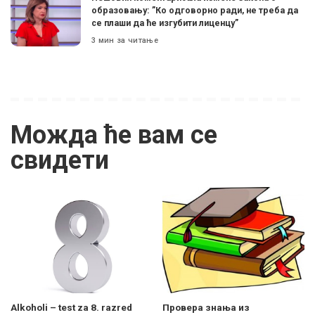
образовању: ”Ко одговорно ради, не треба да
се плаши да ће изгубити лиценцу”
3 мин за читање
Можда ће вам се
свидети
Alkoholi – test za 8. razred
Провера знања из