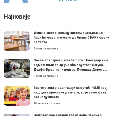
Најновије
Данске школе мењају систем оцењивања –
ђаци ће морати усмено да бране СВАКУ оцену
са теста
3 мин за читање
После 70 година – шта ће бити с Београдским
сајмом књига? Од учешћа одустали Лагуна,
Делфи, Креативни центар, Пчелица, Дерета…
6 мин за читање
Васпитачица о адаптацији на вртић: НИЈЕ крај
кад дете престане да плаче, то је само фаза
равнодушности
10 мин за читање
Нешовић коментарисала измене Закона о