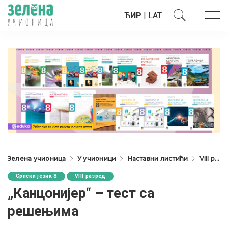
ЋИР
|
LAT
Зелена учионица
У учионици
Наставни листићи
VIII разред
Српски језик 8
VIII разред
„Канцонијер“ – тест са
решењима