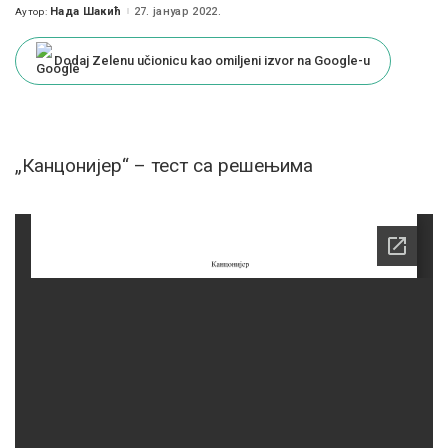
Нада Шакић
27. јануар 2022.
Аутор:
Posted
by
Dodaj Zelenu učionicu kao omiljeni izvor na Google-u
„Канцонијер“ – тест са решењима