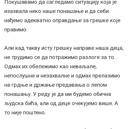
Покушавамо да сагледамо ситуацију која је
изазвала неко наше понашање и да себи
нађемо адекватно оправдање за грешке које
правимо.
Али кад такву исту грешку направе наша деца,
не трудимо се да потражимо разлоге за то.
Одмах их обележимо као неваљале,
непослушне и незахвалне и одмах прелазимо
на грдње и држање предавања о лепом
понашању. У реду је да ми будемо обична
људска бића, али од деце очекујемо више. А
то није поштено.