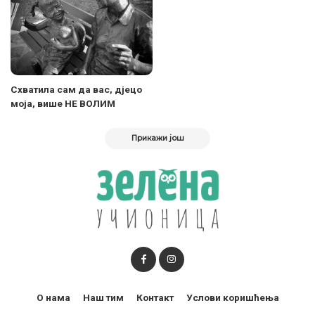
Схватила сам да вас, дјецо
моја, више НЕ ВОЛИМ
Прикажи још
О нама
Наш тим
Контакт
Услови коришћења