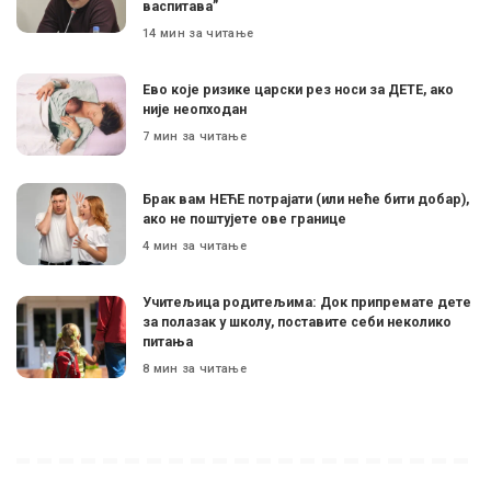
васпитава”
14 мин за читање
Ево које ризике царски рез носи за ДЕТЕ, ако
није неопходан
7 мин за читање
Брак вам НЕЋЕ потрајати (или неће бити добар),
ако не поштујете ове границе
4 мин за читање
Учитељица родитељима: Док припремате дете
за полазак у школу, поставите себи неколико
питања
8 мин за читање