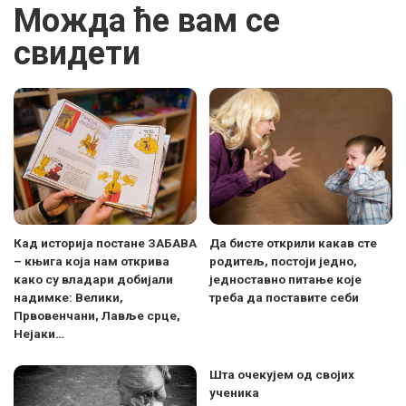
Можда ће вам се
свидети
Кад историја постане ЗАБАВА
Да бисте открили какав сте
– књига која нам открива
родитељ, постоји једно,
како су владари добијали
једноставно питање које
надимке: Велики,
треба да поставите себи
Првовенчани, Лавље срце,
Нејаки…
Шта очекујем од својих
ученика