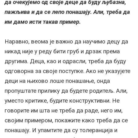
да очекујемо од своје деце да буду љубазна,
пажљива и да се лепо понашају. Али, треба да
им дамо исти такав пример.
Наравно, веома је важно да научимо децу да
никад није у реду бити груб и дрзак према
другима. Деца, као и одрасли, треба да буду
одговорна за своје поступке. Ако не указујете
деци на њихово лоше понашање, онда
пропуштате прилику да будете родитељ. Али,
уместо критике, будите конструктивни. Не
говорите им шта не треба да раде, него им,
својим примером, покажите како треба да се
понашају. И упамтите да су толеранција и