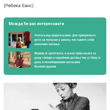
(Ребека Еанс)
Можда ће вас интересовати
Учитељица родитељима: Док припремате
дете за полазак у школу, поставите себи
неколико питања
Марија је архитекта, а њена прва књига за
децу говори о чаробном детињству уз баку и
деку и незаборавним шетњама
Калемегданом