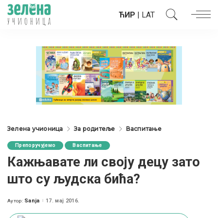
ЋИР
|
LAT
Зелена учионица
За родитеље
Васпитање
Препоручујемо
Васпитање
Кажњавате ли своју децу зато
што су људска бића?
Sanja
17. мај 2016.
Аутор:
Posted
by