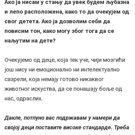
Ако ја нисам у стању да увек будем љубазна
и лепо расположена, како то да очекујем од
свог детета. Ако ја дозволим себи да
повисим тон, како могу због тога да се
наљутим на дете?
Очекујемо од деце, која тек уче, чији мозгићи
још нису ни емоционално ни интелектуално
сазрели, која немају готово никаквог
животног искуства, да се понашају боље од
нас, одраслих.
Дакле, потпуно вас подржавам у намери да
својој деци поставите високе стандарде. Треба