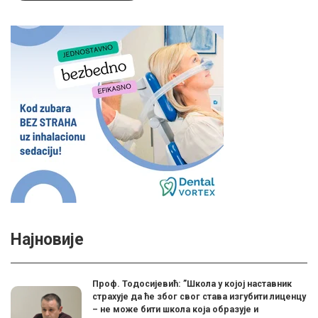
Најновије
Проф. Тодосијевић: ”Школа у којој наставник
страхује да ће због свог става изгубити лиценцу
– не може бити школа која образује и