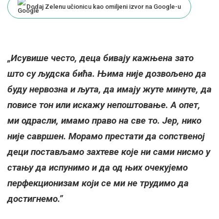
Dodaj Zelenu učionicu kao omiljeni izvor na Google-u
„Исувише често, деца бивају кажњена зато
што су људска бића. Њима није дозвољено да
буду нервозна и љута, да имају жуте минуте, да
повисе тон или искажу непоштовање. А опет,
ми одрасли, имамо право на све то. Јер, нико
није савршен. Морамо престати да сопственој
деци постављамо захтеве које ни сами нисмо у
стању да испунимо и да од њих очекујемо
перфекционизам који се ми не трудимо да
достигнемо.”