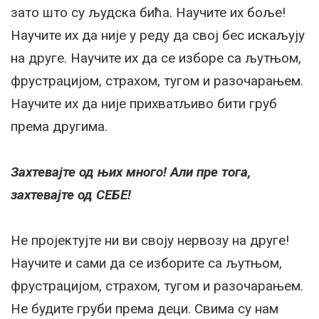
зато што су људска бића. Научите их боље!
Научите их да није у реду да свој бес искаљују
на друге. Научите их да се изборе са љутњом,
фрустрацијом, страхом, тугом и разочарањем.
Научите их да није прихватљиво бити груб
према другима.
Захтевајте од њих много! Али пре тога,
захтевајте од СЕБЕ!
Не пројектујте ни ви своју нервозу на друге!
Научите и сами да се изборите са љутњом,
фрустрацијом, страхом, тугом и разочарањем.
Не будите груби према деци. Свима су нам