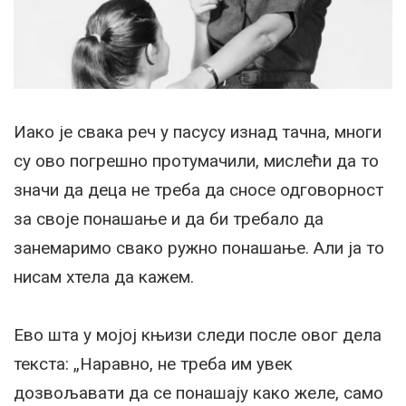
Иако је свака реч у пасусу изнад тачна, многи
су ово погрешно протумачили, мислећи да то
значи да деца не треба да сносе одговорност
за своје понашање и да би требало да
занемаримо свако ружно понашање. Али ја то
нисам хтела да кажем.
Ево шта у мојој књизи следи после овог дела
текста: „Наравно, не треба им увек
дозвољавати да се понашају како желе, само