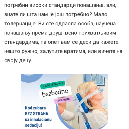
потребни високи стандарди понашања, али,
знате ли шта нам је још потребно? Мало
толернације. Ви сте одрасла особа, научена
понашању према друштвено прихватљивим
стандардима, па опет вам се деси да кажете
нешто ружно, залупите вратима, или вичете на
своју децу.