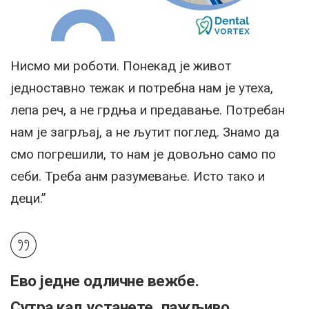
Нисмо ми роботи. Понекад је живот
једноставно тежак и потребна нам је утеха,
лепа реч, а не грдња и предавање. Потребан
нам је загрљај, а не љутит поглед. Знамо да
смо погрешили, то нам је довољно само по
себи. Треба анм разумевање. Исто тако и
деци.”
Ево једне одличне вежбе.
Сутра кад устанете, пажљиво