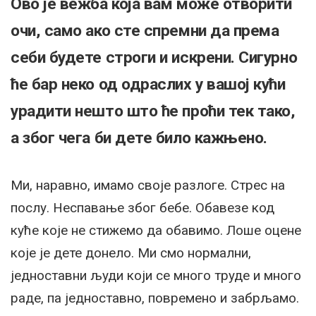
Ово је вежба која вам може отворити
очи, само ако сте спремни да према
себи будете строги и искрени. Сигурно
ће бар неко од одраслих у вашој кући
урадити нешто што ће проћи тек тако,
а због чега би дете било кажњено.
Ми, наравно, имамо своје разлоге. Стрес на
послу. Неспавање због бебе. Обавезе код
куће које не стижемо да обавимо. Лоше оцене
које је дете донело. Ми смо нормални,
једноставни људи који се много труде и много
раде, па једноставно, повремено и забрљамо.