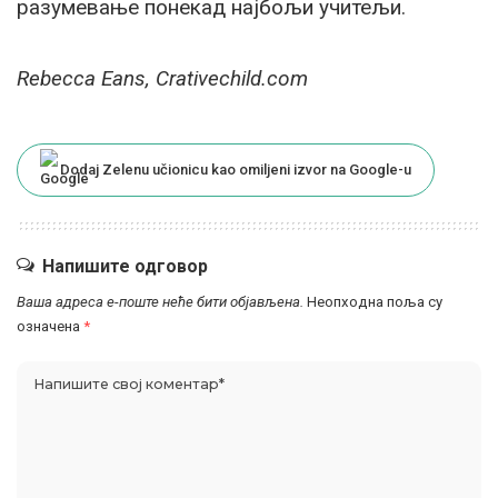
разумевање понекад најбољи учитељи.
Rebecca Eans, Crativechild.com
Dodaj Zelenu učionicu kao omiljeni izvor na Google-u
Напишите одговор
Ваша адреса е-поште неће бити објављена.
Неопходна поља су
означена
*