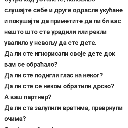
слушајте себе и друге одрасле укућане
и покушајте да приметите да ли би вас
нешто што сте урадили или рекли
увалило у невољу да сте дете.
Да ли сте игнорисали своје дете док
вам се обраћало?
Да ли сте подигли глас на неког?
Да ли сте се неком обратили дрско?
А ваш партнер?
Да ли сте залупили вратима, преврнули
очима?