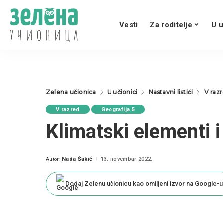
Vesti
Za roditelje
U u
Zelena učionica
U učionici
Nastavni listići
V raz
V razred
Geografija 5
Klimatski elementi i 
Nada Šakić
13. novembar 2022.
Autor:
Posted
by
Dodaj Zelenu učionicu kao omiljeni izvor na Google-u