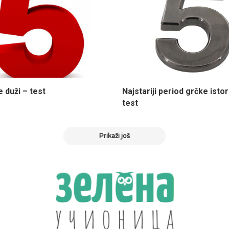
 duži – test
Najstariji period grčke istor
test
Prikaži još