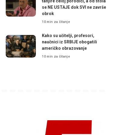
tanjire celoj porodici, a od stola
se NE USTAJE dok SVI ne završe
obrok
10 min za čitanje
Kako su učitelji, profesori,
naučnici iz SRBIJE obogatili
američko obrazovanje
10 min za čitanje