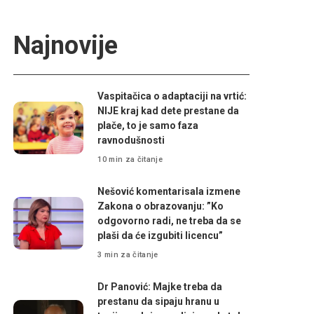
Najnovije
Vaspitačica o adaptaciji na vrtić:
NIJE kraj kad dete prestane da
plače, to je samo faza
ravnodušnosti
10 min za čitanje
Nešović komentarisala izmene
Zakona o obrazovanju: ”Ko
odgovorno radi, ne treba da se
plaši da će izgubiti licencu”
3 min za čitanje
Dr Panović: Majke treba da
prestanu da sipaju hranu u