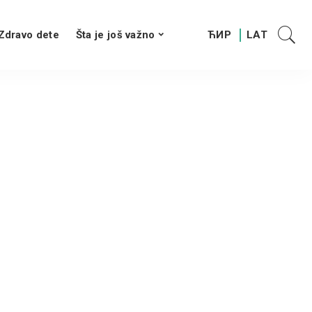
Zdravo dete
Šta je još važno