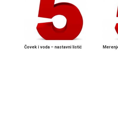
Čovek i voda – nastavni listić
Merenje