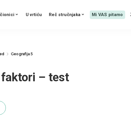
čionici
U vrtiću
Reč stručnjaka
Mi VAS pitamo
red
Geografija 5
faktori – test