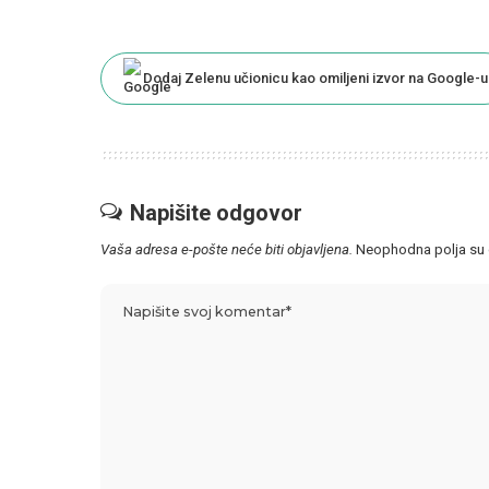
Dodaj Zelenu učionicu kao omiljeni izvor na Google-u
Napišite odgovor
Vaša adresa e-pošte neće biti objavljena.
Neophodna polja su