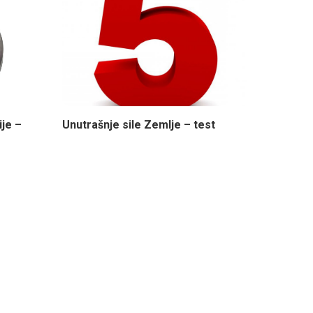
ije –
Unutrašnje sile Zemlje – test