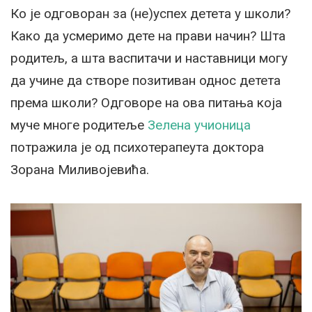
Ко је одговоран за (не)успех детета у школи?
Како да усмеримо дете на прави начин? Шта
родитељ, а шта васпитачи и наставници могу
да учине да створе позитиван однос детета
према школи? Одговоре на ова питања која
муче многе родитеље
Зелена учионица
потражила је од психотерапеута доктора
Зорана Миливојевића.