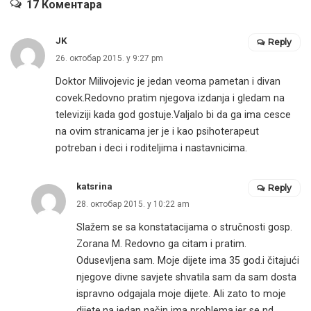
17 Коментара
JK
Reply
26. октобар 2015. у 9:27 pm
Doktor Milivojevic je jedan veoma pametan i divan
covek.Redovno pratim njegova izdanja i gledam na
televiziji kada god gostuje.Valjalo bi da ga ima cesce
na ovim stranicama jer je i kao psihoterapeut
potreban i deci i roditeljima i nastavnicima.
katsrina
Reply
28. октобар 2015. у 10:22 am
Slažem se sa konstatacijama o stručnosti gosp.
Zorana M. Redovno ga citam i pratim.
Odusevljena sam. Moje dijete ima 35 god.i čitajući
njegove divne savjete shvatila sam da sam dosta
ispravno odgajala moje dijete. Ali zato to moje
dijete,na jedan način ima problema,jer se nd