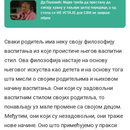
Др Пановић: Мајке треба да престану да
сипају храну у тањире целој породици, а од
стола се НЕ УСТАЈЕ док СВИ не заврше
оброк
Сваки родитељ има неку своју филозофију
васпитања из које проистиче његов васпитни
стил. Ова филозофија настаје на основу
његовог искуства као детета и на основу тога
шта мисли о својим родитељима и њиховом
начину васпитања. Они који су задовољни
васпитним стилом својих родитеља, то
понављају уз мале промене са својом децом.
Међутим, они који су незадовољни, они траже
нове начине. Оно што примећујемо у пракси