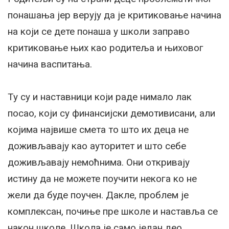
понашања јер верују да је критиковање начина
на који се дете понаша у школи заправо
критиковање њих као родитеља и њиховог
начина васпитања.
Ту су и наставници који раде нимало лак
посао, који су финансијски демотивисани, али
којима највише смета то што их деца не
доживљавају као ауторитет и што себе
доживљавају немоћнима. Они откривају
истину да не можете поучити некога ко не
жели да буде поучен. Дакле, проблем је
комплексан, почиње пре школе и наставља се
након школе. Школа је само један део.