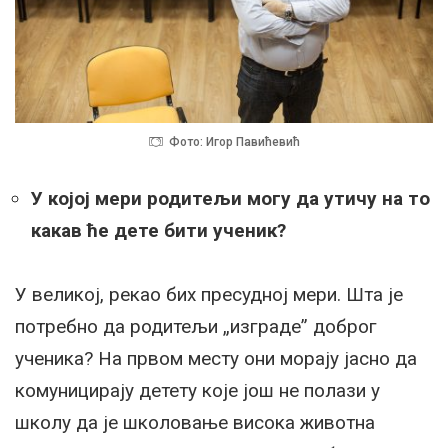
Фото: Игор Павићевић
У којој мери родитељи могу да утичу на то
какав ће дете бити ученик?
У великој, рекао бих пресудној мери. Шта је
потребно да родитељи „изграде” доброг
ученика? На првом месту они морају јасно да
комуницирају детету које још не полази у
школу да је школовање висока животна