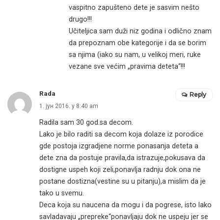
vaspitno zapušteno dete je sasvim nešto
drugo!!!
Učiteljica sam duži niz godina i odlično znam
da prepoznam obe kategorije i da se borim
sa njima (iako su nam, u velikoj meri, ruke
vezane sve većim „pravima deteta“!!!
Rada
Reply
1. јун 2016. у 8:40 am
Radila sam 30 god.sa decom.
Lako je bilo raditi sa decom koja dolaze iz porodice
gde postoja izgradjene norme ponasanja deteta a
dete zna da postuje pravila,da istrazuje,pokusava da
dostigne uspeh koji zeli,ponavlja radnju dok ona ne
postane dostizna(vestine su u pitanju),a mislim da je
tako u svemu.
Deca koja su naucena da mogu i da pogrese, isto lako
savladavaju „prepreke“ponavljaju dok ne uspeju jer se