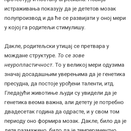
истраживања показују да је дететов мозак
полупроизвод и да ће се развијати у оној мери
у којој га родитељи стимулишу.
Дакле, родитељски утицај се претвара у
мождане структуре.
То се зове
неуропластичност
. То у великој мери одузима
значај досадашњим уверењима да је генетика
пресудна, да постоје урођени таленти, итд.
Гледајући животиње људи су увидели да је
генетика веома важна, али детету је потребно
двадесетак година да одрасте, и у свом том
периоду оно формира мозак. Дакле, било да је
дете размажено, било да је темпераментно,