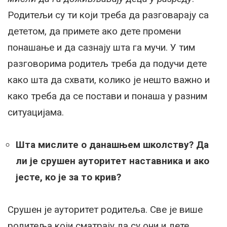
Родитељи су ти који треба да разговарају са
дететом, да примете ако дете промени
понашање и да сазнају шта га мучи. У тим
разговорима родитељ треба да подучи дете
како шта да схвати, колико је нешто важно и
како треба да се постави и понаша у разним
ситуацијама.
Шта мислите о данашњем школству? Да
ли је срушен ауторитет наставника и ако
јесте, ко је за то крив?
Срушен је ауторитет родитеља. Све је више
родитеља који сматрају да су они и дете