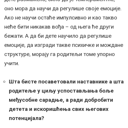
оно мора да научи да регулише своје емоције.
Ако не научи остаће импулсивно и као такво
неће бити никакав вођа – од њега ће други
бежати. А да би дете научило да регулише
емоције, да изгради такве психичке и мождане
структуре, морају га родитељи томе упорно
учити.
Шта бисте посаветовали наставнике а шта
родитеље у циљу успостављања боље
међусобне сарадње, а ради добробити
детета и искоришћења свих његових
потенцијала?