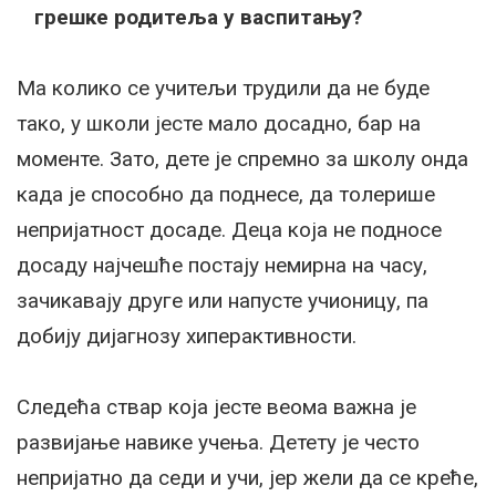
грешке родитеља у васпитању?
Ма колико се учитељи трудили да не буде
тако, у школи јесте мало досадно, бар на
моменте. Зато, дете је спремно за школу онда
када је способно да поднесе, да толерише
непријатност досаде. Деца која не подносе
досаду најчешће постају немирна на часу,
зачикавају друге или напусте учионицу, па
добију дијагнозу хиперактивности.
Следећа ствар која јесте веома важна је
развијање навике учења. Детету је често
непријатно да седи и учи, јер жели да се креће,