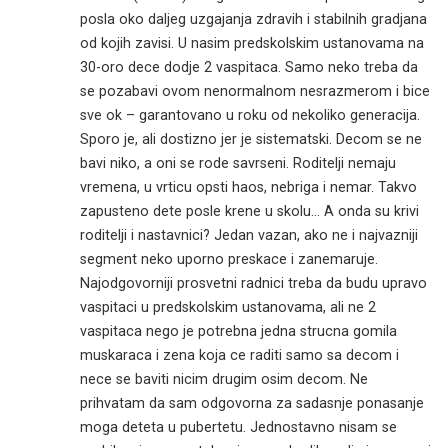
posla oko daljeg uzgajanja zdravih i stabilnih gradjana
od kojih zavisi. U nasim predskolskim ustanovama na
30-oro dece dodje 2 vaspitaca. Samo neko treba da
se pozabavi ovom nenormalnom nesrazmerom i bice
sve ok – garantovano u roku od nekoliko generacija.
Sporo je, ali dostizno jer je sistematski. Decom se ne
bavi niko, a oni se rode savrseni. Roditelji nemaju
vremena, u vrticu opsti haos, nebriga i nemar. Takvo
zapusteno dete posle krene u skolu… A onda su krivi
roditelji i nastavnici? Jedan vazan, ako ne i najvazniji
segment neko uporno preskace i zanemaruje.
Najodgovorniji prosvetni radnici treba da budu upravo
vaspitaci u predskolskim ustanovama, ali ne 2
vaspitaca nego je potrebna jedna strucna gomila
muskaraca i zena koja ce raditi samo sa decom i
nece se baviti nicim drugim osim decom. Ne
prihvatam da sam odgovorna za sadasnje ponasanje
moga deteta u pubertetu. Jednostavno nisam se