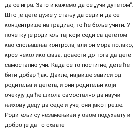
да се игра. Зато и кажемо да се „учи дупетом”.
Што је дете дуже у стању да седи и да се
концентрише на градиво, то ће боље учити. У
почетку је родитељ тај који седи са дететом
као спољашња контрола, али он мора полако,
кроз неколико фаза, довести до тога да дете
самостално учи. Када се то постигне, дете ће
бити добар ђак. Дакле, највише зависи од
родитеља и детета, и они родитељи који
очекују да ће школа самостално да научи
њихову децу да седе и уче, они јако греше.
Родитељи су незамењиви у овом подухвату и
добро је да то схвате.