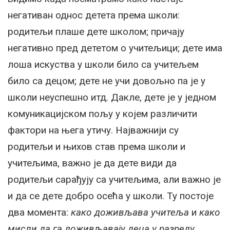
негативан однос детета према школи:
родитељи плаше дете школом; причају
негативно пред дететом о учитељици; дете има
лоша искуства у школи било са учитељем
било са децом; дете не учи довољно па је у
школи неуспешно итд. Дакле, дете је у једном
комуникацијском пољу у којем различити
фактори на њега утичу. Најважнији су
родитељи и њихов став према школи и
учитељима, важно је да дете види да
родитељи сарађују са учитељима, али важно је
и да се дете добро осећа у школи. Ту постоје
два момента:
како доживљава учитеља
и
како
мисли да га доживљавају деца у разреду
.