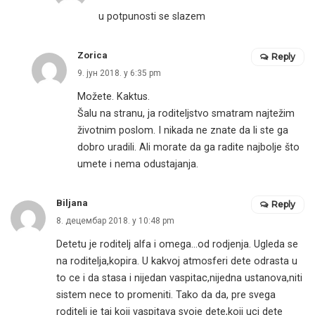
u potpunosti se slazem
Zorica
Reply
9. јун 2018. у 6:35 pm
Možete. Kaktus.
Šalu na stranu, ja roditeljstvo smatram najtežim
životnim poslom. I nikada ne znate da li ste ga
dobro uradili. Ali morate da ga radite najbolje što
umete i nema odustajanja.
Biljana
Reply
8. децембар 2018. у 10:48 pm
Detetu je roditelj alfa i omega…od rodjenja. Ugleda se
na roditelja,kopira. U kakvoj atmosferi dete odrasta u
to ce i da stasa i nijedan vaspitac,nijedna ustanova,niti
sistem nece to promeniti. Tako da da, pre svega
roditelj je taj koji vaspitava svoje dete,koji uci dete