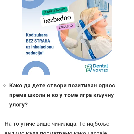
Како да дете створи позитиван однос
према школи и ко у томе игра кључну
улогу?
На то утиче више чинилаца. То најбоље
видимо када посматрамо како настаје