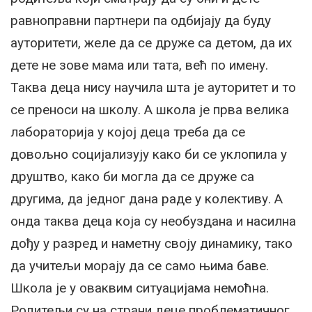
равноправни партнери па одбијају да буду
ауторитети, желе да се друже са детом, да их
дете не зове мама или тата, већ по имену.
Таква деца нису научила шта је ауторитет и то
се преноси на школу. А школа је прва велика
лабораторија у којој деца треба да се
довољно социјализују како би се уклопила у
друштво, како би могла да се друже са
другима, да једног дана раде у колективу. А
онда таква деца која су необуздана и насилна
дођу у разред и наметну своју динамику, тако
да учитељи морају да се само њима баве.
Школа је у оваквим ситуацијама немоћна.
Родитељи су на страни деце проблематичног