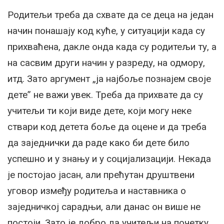
Родитељи треба да схвате да се деца на један
начин понашају код куће, у ситуацији када су
прихваћена, дакле онда када су родитељи ту, а
на сасвим други начин у разреду, на одмору,
итд. Зато аргумент „ја најбоље познајем своје
дете” не важи увек. Треба да прихвате да су
учитељи ти који виде дете, који могу неке
ствари код детета боље да оцене и да треба
да заједнички да раде како би дете било
успешно и у знању и у социјализацији. Некада
је постојао јасан, али прећутан друштвени
уговор између родитеља и наставника о
заједничкој сарадњи, али данас он више не
постоји. Зато је добро да учитељи на почетку