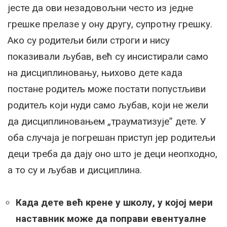
јесте да ови незадовољни често из једне
грешке прелазе у ону другу, супротну грешку.
Ако су родитељи били строги и нису
показивали љубав, већ су инсистирали само
на дисциплиновању, њихово дете када
постане родитељ може постати попустљиви
родитељ који нуди само љубав, који не жели
да дисциплиновањем „трауматизује” дете. У
оба случаја је погрешан приступ јер родитељи
деци треба да дају оно што је деци неопходно,
а то су и љубав и дисциплина.
Када дете већ крене у школу, у којој мери
наставник може да поправи евентуалне