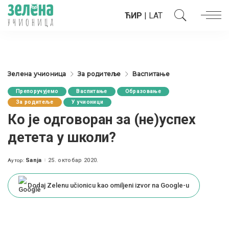
ЋИР
|
LAT
Зелена учионица
За родитеље
Васпитање
Препоручујемо
Васпитање
Образовање
За родитеље
У учионици
Ко је одговоран за (не)успех
детета у школи?
Sanja
25. октобар 2020.
Аутор:
Posted
by
Dodaj Zelenu učionicu kao omiljeni izvor na Google-u