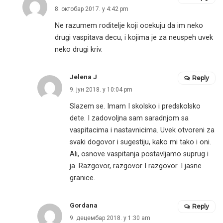
8. октобар 2017. у 4:42 pm
Ne razumem roditelje koji ocekuju da im neko
drugi vaspitava decu, i kojima je za neuspeh uvek
neko drugi kriv.
Jelena J
Reply
9. јун 2018. у 10:04 pm
Slazem se. Imam I skolsko i predskolsko
dete. I zadovoljna sam saradnjom sa
vaspitacima i nastavnicima. Uvek otvoreni za
svaki dogovor i sugestiju, kako mi tako i oni.
Ali, osnove vaspitanja postavljamo suprug i
ja. Razgovor, razgovor I razgovor. I jasne
granice.
Gordana
Reply
9. децембар 2018. у 1:30 am