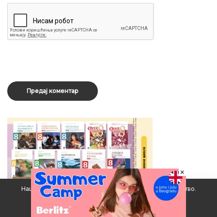
×
Наш вебсајт користи колачиће да побољша ваше искуство.
Прихватам