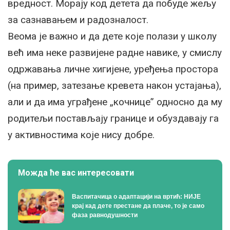
вредност. Морају код детета да побуде жељу
за сазнавањем и радозналост.
Веома је важно и да дете које полази у школу
већ има неке развијене радне навике, у смислу
одржавања личне хигијене, уређења простора
(на пример, затезање кревета након устајања),
али и да има уграђене „кочнице” односно да му
родитељи постављају границе и обуздавају га
у активностима које нису добре.
Можда ће вас интересовати
Васпитачица о адаптацији на вртић: НИЈЕ
крај кад дете престане да плаче, то је само
фаза равнодушности