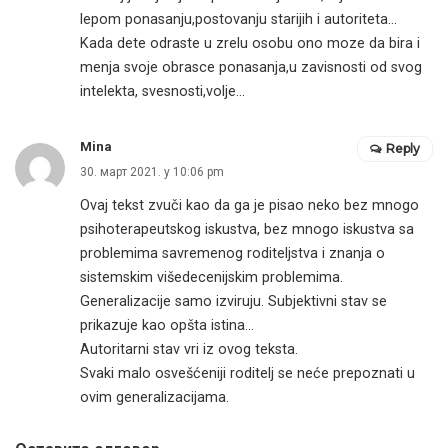
lepom ponasanju,postovanju starijih i autoriteta…
Kada dete odraste u zrelu osobu ono moze da bira i
menja svoje obrasce ponasanja,u zavisnosti od svog
intelekta, svesnosti,volje…
Mina
Reply
30. март 2021. у 10:06 pm
Ovaj tekst zvuči kao da ga je pisao neko bez mnogo
psihoterapeutskog iskustva, bez mnogo iskustva sa
problemima savremenog roditeljstva i znanja o
sistemskim višedecenijskim problemima.
Generalizacije samo izviruju. Subjektivni stav se
prikazuje kao opšta istina…
Autoritarni stav vri iz ovog teksta.
Svaki malo osvešćeniji roditelj se neće prepoznati u
ovim generalizacijama.