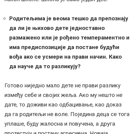
Родитељима је веома тешко да препознају
да ли је њихово дете једноставно
размажено или је рођено темпераментно и
има предиспозиције да постане будући
вођа ако се усмери на прави начин. Како
да науче да то разликују?
Готово ниједно мало дете не прави разлику
између себе и својих жеља. Ако му нешто не
дате, то доживи као одбацивање, као доказ
да га родитељи не воле. Поједина деца се тога
уплаше, буду жалосна и повучена, а друга
протестују и постану агресивна. Новија