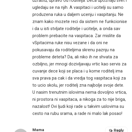
uzrastu, upravo od roditelja. Deca upoznaju svet i
ugledaju se na njih. A vaspitaci i ucitelji su samo
produzena ruka u daljem ucenju i vaspitanju. Ne
znam kako mozete reci da sistem ne funkcionise
i da u isti stvljate roditelje i ucitelje, a onda sav
problem prebacite na vaspitaca. Zar mislite da
vSpitacima ruke nisu vezane i da oni ne
pokusavaju da roditeljima skrenu paznju na
probleme deteta? Da, ali niko ih ne shvata za
ozbiljno, jer mnogi dozivljavaju vrtic kao servis za
cuvanje dece koji se placa i u kome roditelj ima
sva prava pa cak i da vredja tog vaspitaca koji za
to ucio skolu, jer roditelj zna najbolje svoje dete.
U nasim trenutnim islovima nema dovoljno vrtica,
ni prostora ni vaspitaca, a nikoga za to nije briga,
nazalost! Ovi ljudi koji rade u takvim uslovima su
cesto na rubu srama, a rade ni malo lak posao!
Mama
Reply