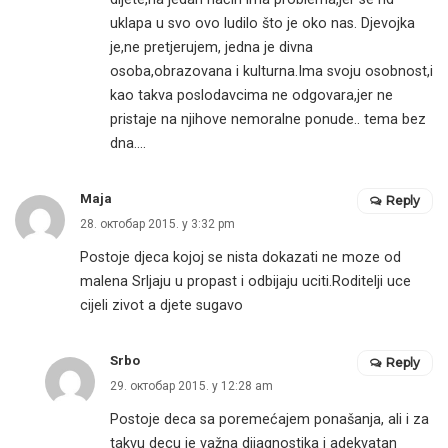
uklapa u svo ovo ludilo što je oko nas. Djevojka
je,ne pretjerujem, jedna je divna
osoba,obrazovana i kulturna.Ima svoju osobnost,i
kao takva poslodavcima ne odgovara,jer ne
pristaje na njihove nemoralne ponude.. tema bez
dna….
Maja
Reply
28. октобар 2015. у 3:32 pm
Postoje djeca kojoj se nista dokazati ne moze od
malena Srljaju u propast i odbijaju uciti.Roditelji uce
cijeli zivot a djete sugavo
Srbo
Reply
29. октобар 2015. у 12:28 am
Postoje deca sa poremećajem ponašanja, ali i za
takvu decu je važna dijagnostika i adekvatan