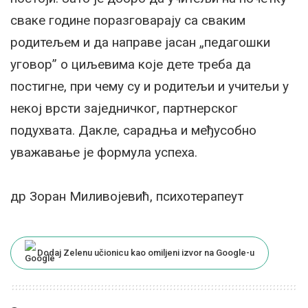
сваке године поразговарају са сваким
родитељем и да направе јасан „педагошки
уговор” о циљевима које дете треба да
постигне, при чему су и родитељи и учитељи у
некој врсти заједничког, партнерског
подухвата. Дакле, сарадња и међусобно
уважавање је формула успеха.
др Зоран Миливојевић, психотерапеут
Dodaj Zelenu učionicu kao omiljeni izvor na Google-u