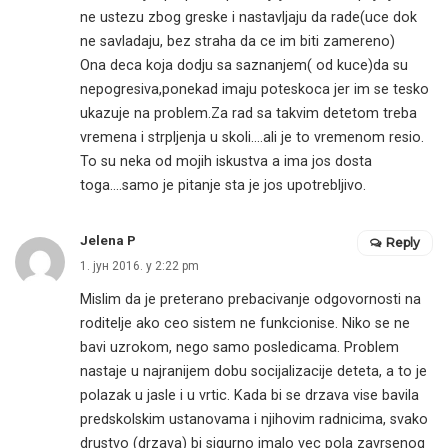
ne ustezu zbog greske i nastavljaju da rade(uce dok
ne savladaju, bez straha da ce im biti zamereno)
Ona deca koja dodju sa saznanjem( od kuce)da su
nepogresiva,ponekad imaju poteskoca jer im se tesko
ukazuje na problem.Za rad sa takvim detetom treba
vremena i strpljenja u skoli….ali je to vremenom resio.
To su neka od mojih iskustva a ima jos dosta
toga….samo je pitanje sta je jos upotrebljivo.
Jelena P
Reply
1. јун 2016. у 2:22 pm
Mislim da je preterano prebacivanje odgovornosti na
roditelje ako ceo sistem ne funkcionise. Niko se ne
bavi uzrokom, nego samo posledicama. Problem
nastaje u najranijem dobu socijalizacije deteta, a to je
polazak u jasle i u vrtic. Kada bi se drzava vise bavila
predskolskim ustanovama i njihovim radnicima, svako
drustvo (drzava) bi sigurno imalo vec pola zavrsenog