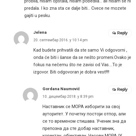
probila, nisam opstala, nisam pobedila… ali nisam se ni
predala. I ko zna sta ce dalje biti… Cvece ne mozete
gajiti u pesku.
Jelena
Reply
20. септембар 2016. у 10:14 pm
Kad budete prihvatili da ste samo Vi odgovorni ,
onda će biti i šanse da se nešto promeni.Ovako je
fokus na nečemu što ne zavisi od Vas….To je
izgovor. Biti odgovoran je dobra vest!!!!
Gordana Naumović
Reply
10. децембар 2018. у 8:39 pm
Наставник се МОРА изборити за свој
ауторитет. У почетку постоји отпор, али
се то временом стишава. Ученик зна да
препозна да сте добар наставник,
коректан, објективан. Часови МОРАЈУ