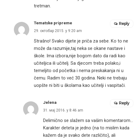
tretman.
Tematske pripreme
Reply
29. октобар 2015. у 9:20 am
Strašno! Svako dijete je priča za sebe. Ko to ne
može da razumije,taj neka se okane nastave i
škole. Ima izbora,nije bogom dato da radi kao
učiteljica ili učitelj. Sa djecom treba polako,i
temeljito od početka i nema preskakanja ni u
čemu. Radim to već 30 godina. Neki ne trebaju
uopšte ni biti u školama kao učitelji i vaspitači.
Jelena
Reply
31. мај 2016. у 8:46 am
Delimično se slažem sa vašim komentarom…
Karakter deteta je jedno (na to mislim kada
kažem da je svako dete različito), ali