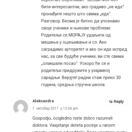
бити интересантни, ако градиво „не иде“
пронађите нешто што свима „иде“.
Разговор. Веома је битно да упознамо
своје ученике и њихове проблеме.
Родитељи се МОРАЈУ удаљити од
мешања у оцењивање и сл. Ако
саградимо ауторитет и ако он иде испред
нас, за све будуће ученике, ви сте свима
„олакшали посао“. Ускоро ће се и
родитељи придружити у узајамној
сарадњи. Верујте! радни стаж преко 30
година, средња стручна школа.
Aleksandra
Reply
7. октобар 2017. у 12:06 pm
Gospodjo, ocigledno niste dobro razumeli
doktora. Vaspitanje deteta pocinje u ranom