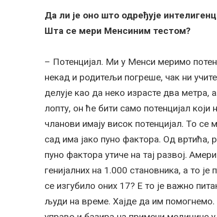
Да ли је оно што одређује интелигенц
Шта се мери Менсиним тестом?
– Потенцијал. Ми у Менси меримо потенц
некад и родитељи погреше, чак ни учите
делује као да неко израсте два метра, 
лопту, он ће бити само потенцијал који
чланови имају висок потенцијал. То се м
сад има јако пуно фактора. Од вртића,
пуно фактора утиче на тај развој. Аме
генијалних на 1.000 становника, а то је 
се изгубило оних 17? Е то је важно пит
људи на време. Хајде да им помогнемо.
управо и базира на примени медицине у 