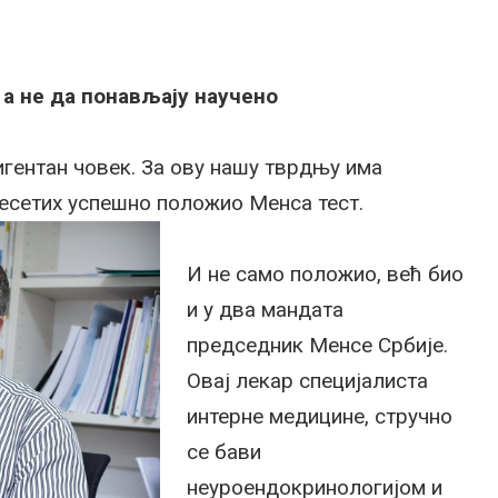
 а не да понављају научено
игентан човек. За ову нашу тврдњу има
десетих успешно положио Менса тест.
И не само положио, већ био
и у два мандата
председник Менсе Србије.
Овај лекар специјалиста
интерне медицине, стручно
се бави
неуроендокринологијом и