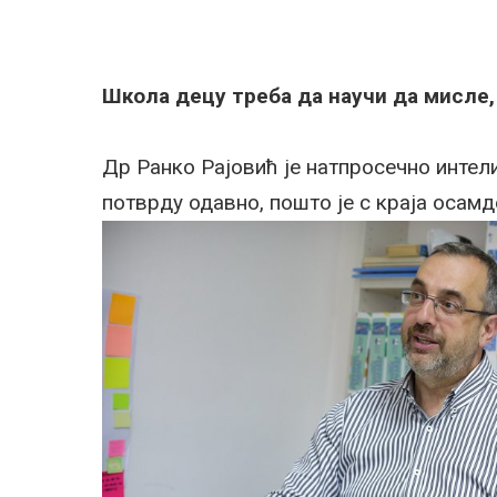
Школа децу треба да научи да мисле,
Др Ранко Рајовић је натпросечно интел
потврду одавно, пошто је с краја осам