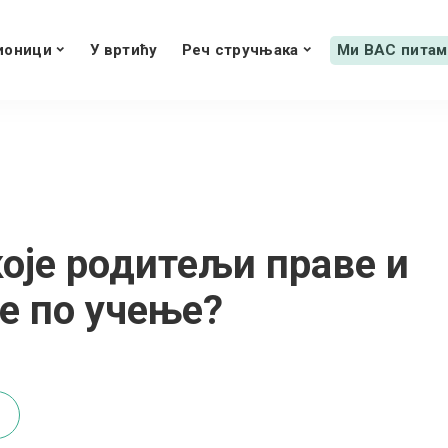
ионици
У вртићу
Реч стручњака
Ми ВАС питам
које родитељи праве и
е по учење?