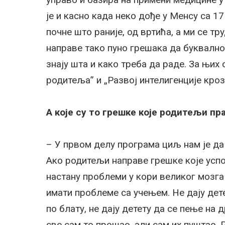
је и касно када неко дође у Менсу са 1
почне што раније, од вртића, а ми се т
направе тако пуно грешака да буквално
знају шта и како треба да раде. За њих
родитеља” и „Развој интелигенције кроз 
А које су то грешке које родитељи пр
– У првом делу програма циљ нам је да
Ако родитељи направе грешке које успор
настану проблеми у кори великог мозга 
имати проблеме са учењем. Не дају детет
по блату, не дају детету да се пење на 
све сам то прошао, али сам их пуштао. 