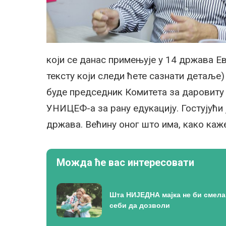
који се данас примењује у 14 држава Ев
тексту који следи ћете сазнати детаље) 
буде председник Комитета за даровиту 
УНИЦЕФ-а за рану едукацију. Гостујући
држава. Већину оног што има, како каже,
Можда ће вас интересовати
Шта НИЈЕДНА мајка не би смела
себи да дозволи