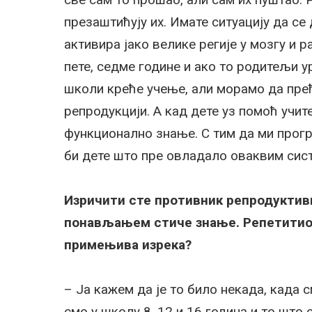
презаштићују их. Имате ситуацију да се
активира јако велике регије у мозгу и р
пете, седме године и ако то родитељи ур
школи креће учење, али морамо да пређ
репродукцији. А кад дете уз помоћ учит
функционално знање. С тим да ми прог
би дете што пре овладало оваквим си
Изричити сте противник репродуктив
понављањем стиче знање. Репетитио 
примењива изрека?
– Ја кажем да је то било некада, када
смо у школу 8, 12 и 16 година и то што