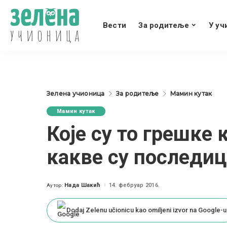
Вести
За родитеље
У уч
Зелена учионица
За родитеље
Мамин кутак
Мамин кутак
Које су то грешке 
какве су последиц
Нада Шакић
14. фебруар 2016.
Аутор:
Posted
by
Dodaj Zelenu učionicu kao omiljeni izvor na Google-u