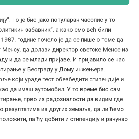
ју”. То је био јако популаран часопис у то
олитикин забавник”, а како смо већ били
 1987. године почело је да се пише о томе да
ну Менсу, да долази директор светске Менсе из
ду и да се млади пријаве. И пријавило се нас
естирање у Београду у Дому инжењера.
боље који ураде тест обезбедити стипендије и
 као да имаш аутомобил. У то време био сам
стирање, прво из радозналости да видим где
о резултатима из других земаља, да ли ћемо
 положити, па ћу добити и стипендију и рачунар