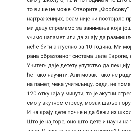
то више не може. Отворите „Форбсову” 
најтраженијих, осам није ни постојало п
ми децу спремамо за занимања која још 
учимо напамет или да знају да размишљ
неће бити актуелно за 10 година. Ми мо
рана образовног система целе Европе, а
Учитељ даје детету упутство да лекцију
ће тако научити. Али мозак тако не рад
на памет, чека учитељицу, седи, не поме
120 откуцаја у минути; то је акутни стр
смо у акутном стресу, мозак шаље порук
И на крају дете почне и да бежи из шко
Што је најгоре, оно што дете и научи на
дана. И зашто тако и даље учимо? Нама