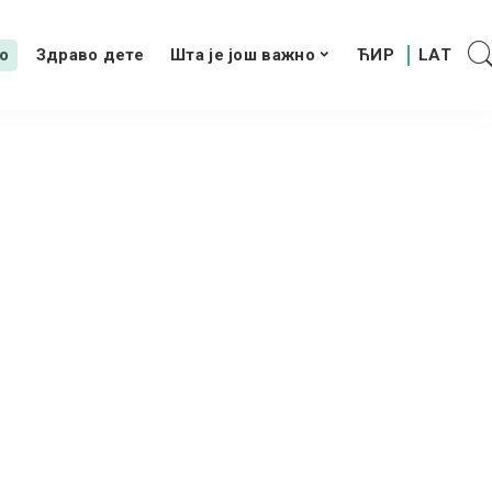
о
Здраво дете
Шта је још важно