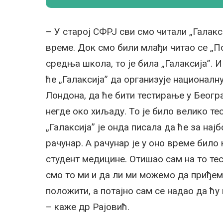
– У старој СФРЈ сви смо читали „Галакси
време. Док смо били млађи читао се „П
средња школа, то је била „Галаксија”. И
ће „Галаксија” да организује национал
Лондона, да ће бити тестирање у Београ
негде око хиљаду. То је било велико т
„Галаксија” је онда писала да ће за нај
рачунар. А рачунар је у оно време било
студент медицине. Отишао сам на то те
смо то ми и да ли ми можемо да приђем
положити, а потајно сам се надао да ћу
– каже др Рајовић.