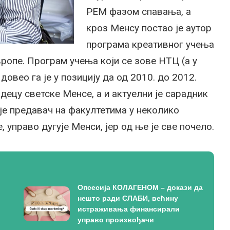
РЕМ фазом спавања, а
кроз Менсу постао је аутор
програма креативног учења
ропе. Програм учења који се зове НТЦ (а у
довео га је у позицију да од 2010. до 2012.
децу светске Менсе, а и актуелни је сарадник
 је предавач на факултетима у неколико
 управо дугује Менси, јер од ње је све почело.
Опсесија КОЛАГЕНОМ – докази да
нешто ради СЛАБИ, већину
истраживања финансирали
управо произвођачи