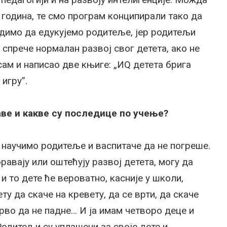
7 година, те смо програм конципирали тако да
рудимо да едукујемо родитеље, јер родитељи
 спрече нормалан развој свог детета, ако не
 сам и написао две књиге: „ИQ детета брига
игру”.
аве и какве су последице по учење?
 научимо родитеље и васпитаче да не погреше.
авају или оштећују развој детета, могу да
и то дете ће вероватно, касније у школи,
у да скаче на кревету, да се врти, да скаче
дрво да не падне… И ја имам четворо деце и
Родитељи су уплашени за своје дете и