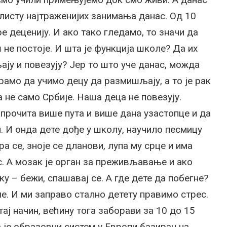
листу најтраженијих занимања данас. Од 10
ре деценију. И ако тако гледамо, то значи да
не постоје. И шта је функција школе? Да их
ају и повезују? Јер то што уче данас, можда
рамо да учимо децу да размишљају, а то је рак
 не само Србије. Наша деца не повезују.
 прочита више пута и више дана узастопце и да
и. И онда дете дође у школу, научило песмицу
ра се, зноје се дланови, лупа му срце и има
ес. А мозак је орган за преживљавање и ако
у – бежи, спашавај се. А где дете да побегне?
ле. И ми заправо стално детету правимо стрес.
 тај начин, већину тога заборави за 10 до 15
 је образовни систем у Европи базиран на