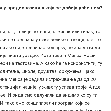
ију предиспозиција која се добија рођењем?
ијал. Да ли је потенцијал висок или низак, то
љи не препознају неке велике потенцијале. То
али ако није тренирао кошарку, не зна да води
 није ништа урадио. Исто тако и Менса. Наши
ери на тестовима. А како ће га искористити, ту
 родитеља, школе, друштва, оркужења… јако
ричка Менса је радила истраживање да од 20
потенцијал нације, у животу успева троје. А где
ање. И онда смо одлучили да видимо ко су ти
 И тако смо конципирали програм који се
педагогији и на развоју интелигенције. Можда