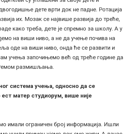
 двогодишње дете врти док не падне. Ротација
азвија их. Мозак се највише развија до треће,
аде како треба, дете је спремно за школу. А у
емо на виши ниво, а не да учење почива на
еља оде на виши ниво, онда ће се развити и
рам учења започињемо већ од треће године да
стемом размишљања.
ног система учења, односно да се
ест матер студиорум, више није
 смо имали ограничен број информација. Ишли
 смо учили примењујемо док смо живи. А данас