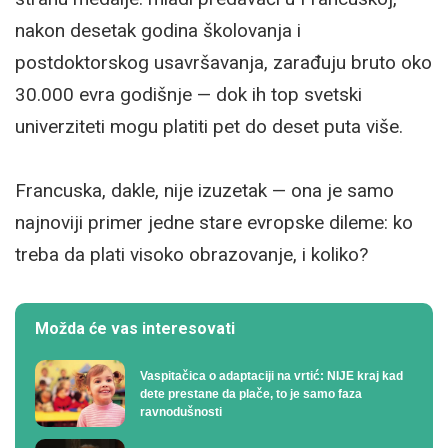
nakon desetak godina školovanja i
postdoktorskog usavršavanja, zarađuju bruto oko
30.000 evra godišnje — dok ih top svetski
univerziteti mogu platiti pet do deset puta više.
Francuska, dakle, nije izuzetak — ona je samo
najnoviji primer jedne stare evropske dileme: ko
treba da plati visoko obrazovanje, i koliko?
Možda će vas interesovati
Vaspitačica o adaptaciji na vrtić: NIJE kraj kad
dete prestane da plače, to je samo faza
ravnodušnosti