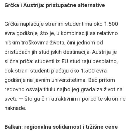
Grčka i Austrija: pristupačne alternative
Grčka naplaćuje stranim studentima oko 1.500
evra godišnje, što je, u kombinaciji sa relativno
niskim troškovima života, čini jednom od
pristupačnijih studijskih destinacija. Austrija je
slična priča: studenti iz EU studiraju besplatno,
dok strani studenti plaćaju oko 1.500 evra
godišnje na javnim univerzitetima. Beč pritom
redovno osvaja titulu najboljeg grada za život na
svetu — što ga čini atraktivnim i pored te skromne
naknade.
Balkan: regionalna solidarnost i tržišne cene