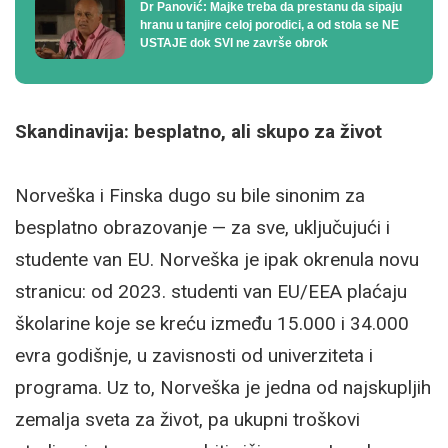
Dr Panović: Majke treba da prestanu da sipaju
hranu u tanjire celoj porodici, a od stola se NE
USTAJE dok SVI ne završe obrok
Skandinavija: besplatno, ali skupo za život
Norveška i Finska dugo su bile sinonim za
besplatno obrazovanje — za sve, uključujući i
studente van EU. Norveška je ipak okrenula novu
stranicu: od 2023. studenti van EU/EEA plaćaju
školarine koje se kreću između 15.000 i 34.000
evra godišnje, u zavisnosti od univerziteta i
programa. Uz to, Norveška je jedna od najskupljih
zemalja sveta za život, pa ukupni troškovi