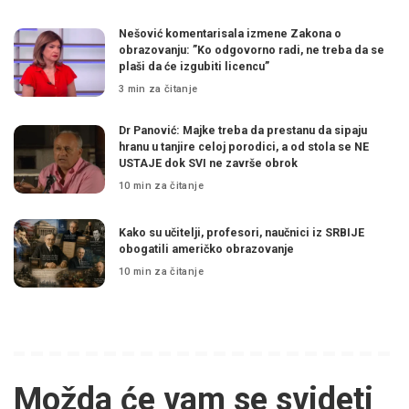
Nešović komentarisala izmene Zakona o
obrazovanju: ”Ko odgovorno radi, ne treba da se
plaši da će izgubiti licencu”
3 min za čitanje
Dr Panović: Majke treba da prestanu da sipaju
hranu u tanjire celoj porodici, a od stola se NE
USTAJE dok SVI ne završe obrok
10 min za čitanje
Kako su učitelji, profesori, naučnici iz SRBIJE
obogatili američko obrazovanje
10 min za čitanje
Možda će vam se svideti