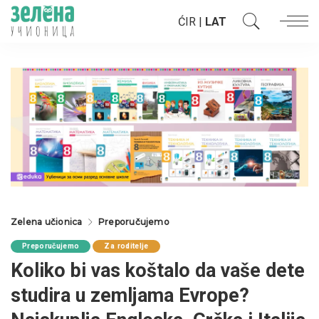
ĆIR
|
LAT
Zelena učionica
Preporučujemo
Preporučujemo
Za roditelje
Koliko bi vas koštalo da vaše dete
studira u zemljama Evrope?