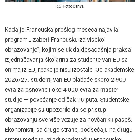
Foto: Canva
Kada je Francuska prošlog meseca najavila
program „Izaberi Francusku za visoko
obrazovanje“, kojim se ukida dosadašnja praksa
izjednačavanja školarina za studente van EU sa
onima iz EU, reakcije nisu izostale. Od akademske
2026/27, studenti van EU plaćaće skoro 2.900
evra za osnovne i oko 4.000 evra za master
studije — povećanje od čak 16 puta. Studentske
organizacije su upozorile da se pristup
obrazovanju sve više vezuje za novčanik i pasoš.
Ekonomisti, sa druge strane, podsećaju na drugu
stranu medalje: mladi predavači u Francuskoj,