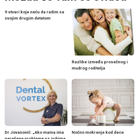
9 stvari koje neću da radim sa
svojim drugim detetom
Razlike između prosečnog i
mudrog roditelja
Dr Jovanović: „Ako mama ima
Noćno mokrenje kod dece
nerešene probleme sa zubima