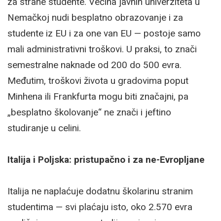
za strane studente. Većina javnih univerziteta u
Nemačkoj nudi besplatno obrazovanje i za
studente iz EU i za one van EU — postoje samo
mali administrativni troškovi. U praksi, to znači
semestralne naknade od 200 do 500 evra.
Međutim, troškovi života u gradovima poput
Minhena ili Frankfurta mogu biti značajni, pa
„besplatno školovanje“ ne znači i jeftino
studiranje u celini.
Italija i Poljska: pristupačno i za ne-Evropljane
Italija ne naplaćuje dodatnu školarinu stranim
studentima — svi plaćaju isto, oko 2.570 evra