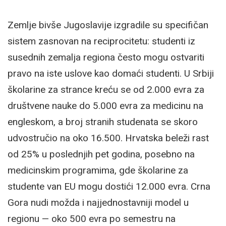
Zemlje bivše Jugoslavije izgradile su specifičan
sistem zasnovan na reciprocitetu: studenti iz
susednih zemalja regiona često mogu ostvariti
pravo na iste uslove kao domaći studenti. U Srbiji
školarine za strance kreću se od 2.000 evra za
društvene nauke do 5.000 evra za medicinu na
engleskom, a broj stranih studenata se skoro
udvostručio na oko 16.500. Hrvatska beleži rast
od 25% u poslednjih pet godina, posebno na
medicinskim programima, gde školarine za
studente van EU mogu dostići 12.000 evra. Crna
Gora nudi možda i najjednostavniji model u
regionu — oko 500 evra po semestru na