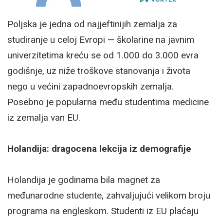
Poljska je jedna od najjeftinijih zemalja za
studiranje u celoj Evropi — školarine na javnim
univerzitetima kreću se od 1.000 do 3.000 evra
godišnje, uz niže troškove stanovanja i života
nego u većini zapadnoevropskih zemalja.
Posebno je popularna među studentima medicine
iz zemalja van EU.
Holandija: dragocena lekcija iz demografije
Holandija je godinama bila magnet za
međunarodne studente, zahvaljujući velikom broju
programa na engleskom. Studenti iz EU plaćaju