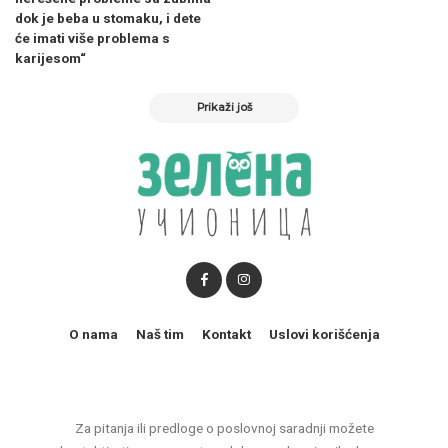
dok je beba u stomaku, i dete
će imati više problema s
karijesom“
Prikaži još
O nama
Naš tim
Kontakt
Uslovi korišćenja
Za pitanja ili predloge o poslovnoj saradnji možete