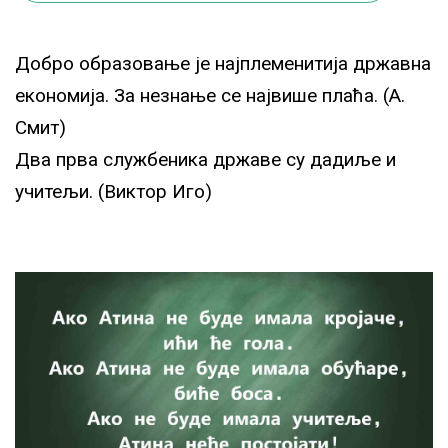
Добро образовање је најплеменитија државна
економија. За незнање се највише плаћа. (А.
Смит)
Два прва службеника државе су дадиље и
учитељи. (Виктор Иго)