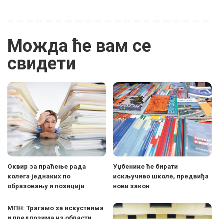
Можда ће вам се
свидети
Оквир за праћење рада
Уџбенике ће бирати
колега једнаких по
искључиво школе, предвиђа
образовању и позицији
нови закон
МПН: Трагамо за искуствима
и предлозима из области