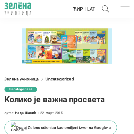
ЋИР
|
LAT
Зелена учионица
Uncategorized
Uncategorized
Koлико је важна просвета
Нада Шакић
22. март 2015.
Аутор:
Posted
by
Dodaj Zelenu učionicu kao omiljeni izvor na Google-u