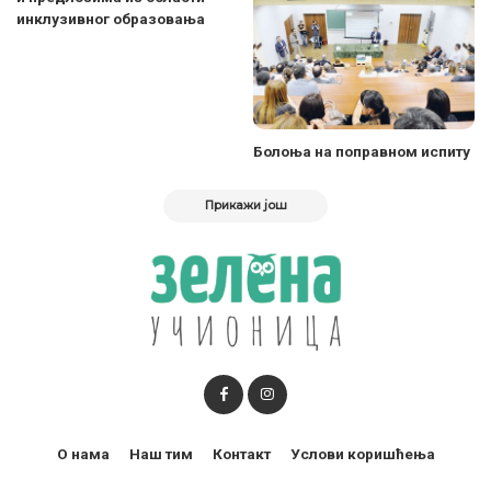
инклузивног образовања
Болоња на поправном испиту
Прикажи још
О нама
Наш тим
Контакт
Услови коришћења