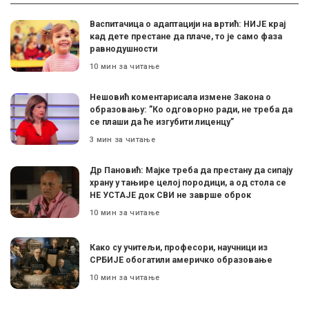
Васпитачица о адаптацији на вртић: НИЈЕ крај
кад дете престане да плаче, то је само фаза
равнодушности
10 мин за читање
Нешовић коментарисала измене Закона о
образовању: ”Ко одговорно ради, не треба да
се плаши да ће изгубити лиценцу”
3 мин за читање
Др Пановић: Мајке треба да престану да сипају
храну у тањире целој породици, а од стола се
НЕ УСТАЈЕ док СВИ не заврше оброк
10 мин за читање
Како су учитељи, професори, научници из
СРБИЈЕ обогатили америчко образовање
10 мин за читање