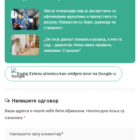
Ово је генерација која је раскрстила са
ефемерним идеалима и препустила се
разуму. Прерасли су бајке, јуришају на
стварност
„Он ти је двапут понављо разред, а ено га
сад – директор. Нема више правила,
никаквих. Страшно”
Dodaj Zelenu učionicu kao omiljeni izvor na Google-u
Напишите одговор
Ваша адреса е-поште неће бити објављена.
Неопходна поља су
означена
*