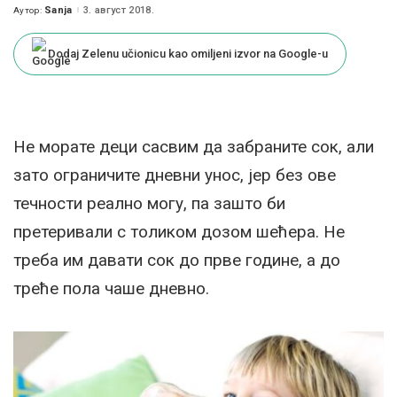
Sanja
3. август 2018.
Аутор:
Posted
by
Dodaj Zelenu učionicu kao omiljeni izvor na Google-u
Не морате деци сасвим да забраните сок, али
зато ограничите дневни унос, јер без ове
течности реално могу, па зашто би
претеривали с толиком дозом шећера. Не
треба им давати сок до прве године, а до
треће пола чаше дневно.