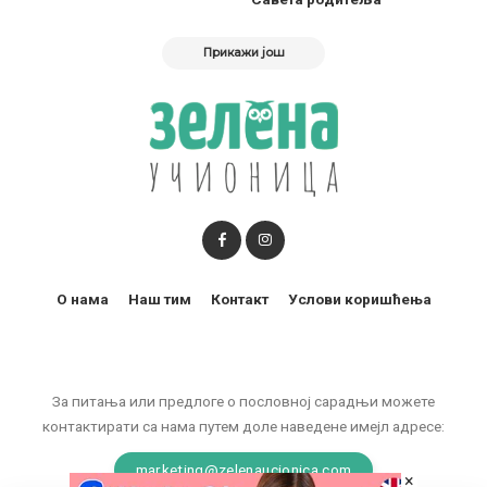
Прикажи још
О нама
Наш тим
Контакт
Услови коришћења
За питања или предлоге о пословној сарадњи можете
контактирати са нама путем доле наведене имејл адресе:
marketing@zelenaucionica.com
×