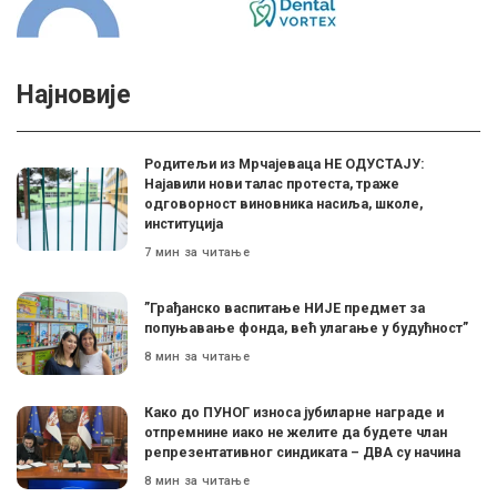
Најновије
Родитељи из Мрчајеваца НЕ ОДУСТАЈУ:
Најавили нови талас протеста, траже
одговорност виновника насиља, школе,
институција
7 мин за читање
”Грађанско васпитање НИЈЕ предмет за
попуњавање фонда, већ улагање у будућност”
8 мин за читање
Како до ПУНОГ износа јубиларне награде и
отпремнине иако не желите да будете члан
репрезентативног синдиката – ДВА су начина
8 мин за читање