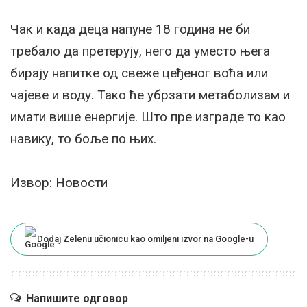
Чак и када деца напуне 18 година не би
требало да претерују, него да уместо њега
бирају напитке од свеже цеђеног воћа или
чајеве и воду. Тако ће убрзати метаболизам и
имати више енергије. Што пре изграде то као
навику, то боље по њих.
Извор: Новости
Dodaj Zelenu učionicu kao omiljeni izvor na Google-u
Напишите одговор