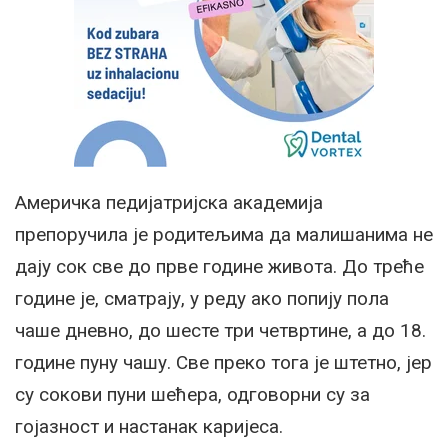
Америчка педијатријска академија
препоручила је родитељима да малишанима не
дају сок све до прве године живота. До треће
године је, сматрају, у реду ако попију пола
чаше дневно, до шесте три четвртине, а до 18.
године пуну чашу. Све преко тога је штетно, јер
су сокови пуни шећера, одговорни су за
гојазност и настанак каријеса.