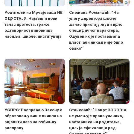
Родитељи из Мрчајеваца НЕ
Снежана Романдић: ”На
ОДУСТАЈУ: Најавили нови
улогу директора школе
талас протеста, траже
данас пристају људи врло
одговорност виновника
специфичног карактера.
насиља, школе, институција
Одувек их је постављала
власт, али никад није било
овако”
УСПРС: Расправа о Закону о
Станковић: ”Нацрт ЗОСОВ-а
образовању више личила на
не умањује права ученика,
ријалити него на озбиљну
наставника ни родитеља,
расправу
циљ је ефикаснији рад
Савета родитеља”