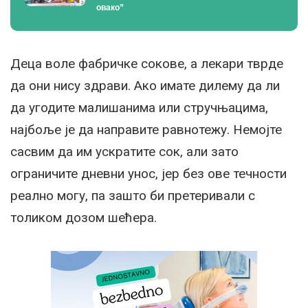
овако”
Деца воле фабричке сокове, а лекари тврде
да они нису здрави. Ако имате дилему да ли
да угодите малишанима или стручњацима,
најбоље је да направите равнотежу. Немојте
сасвим да им ускратите сок, али зато
ограничите дневни унос, јер без ове течности
реално могу, па зашто би претеривали с
толиком дозом шећера.