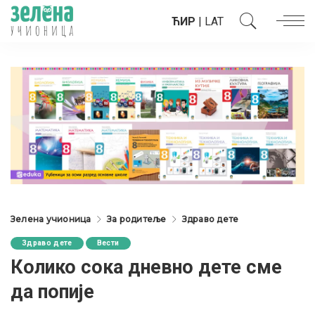
ЋИР
|
LAT
Зелена учионица
За родитеље
Здраво дете
Здраво дете
Вести
Колико сока дневно дете сме
да попије