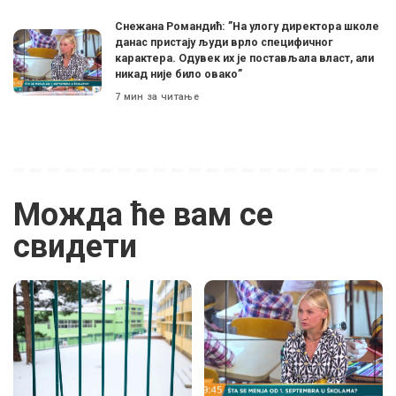
Снежана Романдић: ”На улогу директора школе
данас пристају људи врло специфичног
карактера. Одувек их је постављала власт, али
никад није било овако”
7 мин за читање
Можда ће вам се
свидети