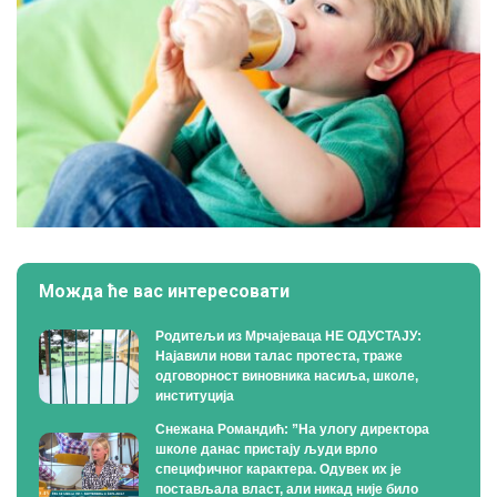
Можда ће вас интересовати
Родитељи из Мрчајеваца НЕ ОДУСТАЈУ:
Најавили нови талас протеста, траже
одговорност виновника насиља, школе,
институција
Снежана Романдић: ”На улогу директора
школе данас пристају људи врло
специфичног карактера. Одувек их је
постављала власт, али никад није било