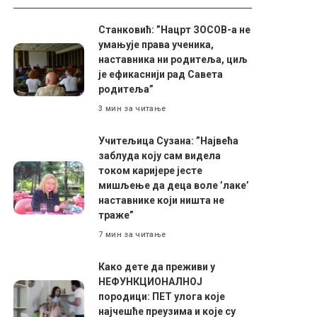
Станковић: ”Нацрт ЗОСОВ-а не
умањује права ученика,
наставника ни родитеља, циљ
је ефикаснији рад Савета
родитеља”
3 мин за читање
Учитељица Сузана: ”Највећа
заблуда коју сам видела
током каријере јесте
мишљење да деца воле ’лаке’
наставнике који ништа не
траже”
7 мин за читање
Како дете да преживи у
НЕФУНКЦИОНАЛНОЈ
породици: ПЕТ улога које
најчешће преузима и које су