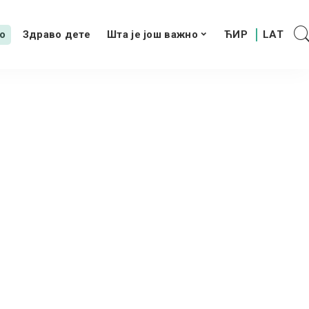
о
Здраво дете
Шта је још важно