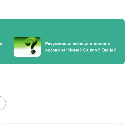
до
Разумевање питања и давање
одговора: Чиме? Са ким? Где је?