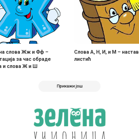
а слова Жж и Фф –
Слова А, Н, И, и М – наста
тација за час обраде
листић
а и слова Ж и Ш
Прикажи још