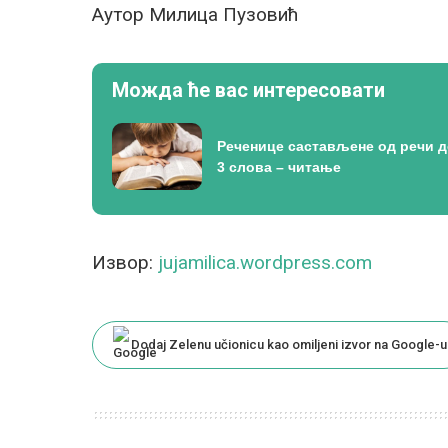
Аутор Милица Пузовић
Можда ће вас интересовати
Реченице састављене од речи 
3 слова – читање
Извор:
jujamilica.wordpress.com
Dodaj Zelenu učionicu kao omiljeni izvor na Google-u