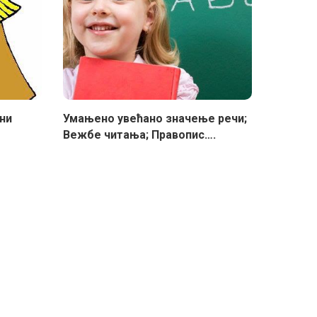
вни
Умањено увећано значење речи;
Вежбе читања; Правопис….