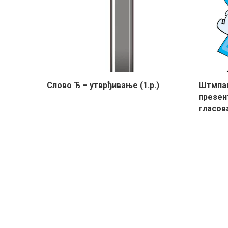
Слово Ђ – утврђивање (1.р.)
Штмпан
презен
гласов