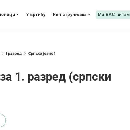
ионици
У вртићу
Реч стручњака
Ми ВАС питам
I разред
Српски језик 1
за 1. разред (српски