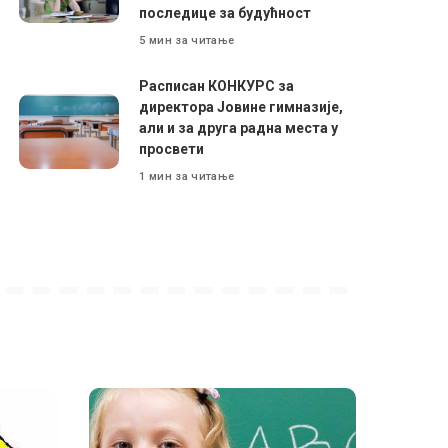
последице за будућност
5 мин за читање
Расписан КОНКУРС за
директора Јовине гимназије,
али и за друга радна места у
просвети
1 мин за читање