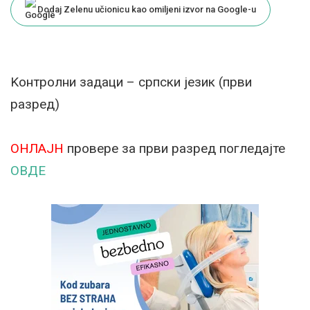
Dodaj Zelenu učionicu kao omiljeni izvor na Google-u
Kонтролни задаци – српски језик (први
разред)
ОНЛАЈН
провере за први разред погледајте
ОВДЕ