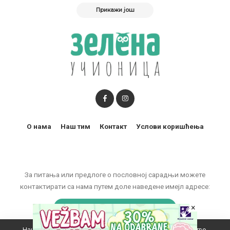
Прикажи још
О нама
Наш тим
Контакт
Услови коришћења
За питања или предлоге о пословној сарадњи можете
контактирати са нама путем доле наведене имејл адресе:
×
marketing@zelenaucionica.com
Наш вебсајт користи колачиће да побољша ваше искуство.