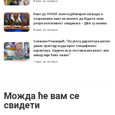
8 мин за читање
Како до ПУНОГ износа јубиларне награде и
отпремнине иако не желите да будете члан
репрезентативног синдиката – ДВА су начина
8 мин за читање
Снежана Романдић: ”На улогу директора школе
данас пристају људи врло специфичног
карактера. Одувек их је постављала власт, али
никад није било овако”
7 мин за читање
Можда ће вам се
свидети