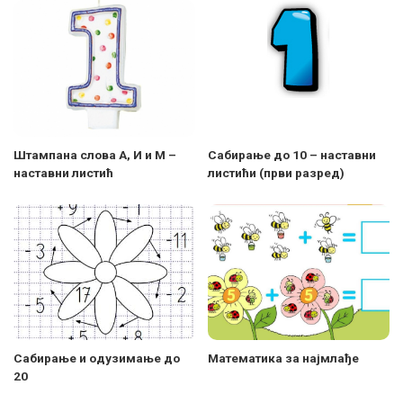
Штампана слова А, И и М –
Сабирање до 10 – наставни
наставни листић
листићи (први разред)
Сабирање и одузимање до
Mатематика за најмлађе
20