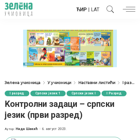
ЋИР
|
LAT
Зелена учионица
У учионици
Наставни листићи
I разред
I разред
Српски језик 1
Српски језик I
I Разред
Kонтролни задаци – српски
језик (први разред)
Нада Шакић
6. август 2023.
Аутор:
Posted
by