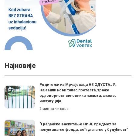
Најновије
Родитељи из Мрчајеваца НЕ ОДУСТАЈУ:
Најавили нови талас протеста, траже
одговорност виновника насиља, школе,
институција
7 мин за читање
”Грађанско васпитање НИЈЕ предмет за
попуњавање фонда, већ улагање у будућност”