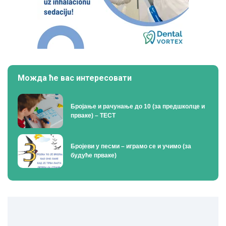
Можда ће вас интересовати
Бројање и рачунање до 10 (за предшколце и
прваке) – ТЕСТ
Бројеви у песми – играмо се и учимо (за
будуће прваке)