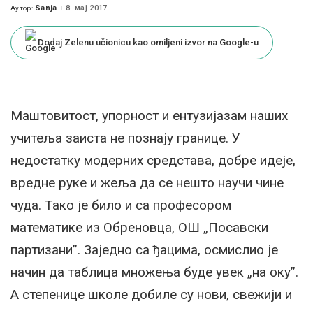
Sanja
8. мај 2017.
Аутор:
Posted
by
Dodaj Zelenu učionicu kao omiljeni izvor na Google-u
Маштовитост, упорност и ентузијазам наших
учитеља заиста не познају границе. У
недостатку модерних средстава, добре идеје,
вредне руке и жеља да се нешто научи чине
чуда. Тако је било и са професором
математике из Обреновца, ОШ „Посавски
партизани”. Заједно са ђацима, осмислио је
начин да таблица множења буде увек „на оку”.
А степенице школе добиле су нови, свежији и