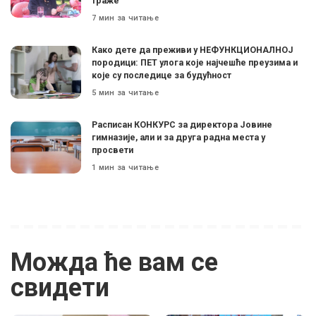
траже”
7 мин за читање
Како дете да преживи у НЕФУНКЦИОНАЛНОЈ
породици: ПЕТ улога које најчешће преузима и
које су последице за будућност
5 мин за читање
Расписан КОНКУРС за директора Јовине
гимназије, али и за друга радна места у
просвети
1 мин за читање
Можда ће вам се
свидети