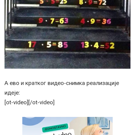
А ево и кратког видео-снимка реализације
идеје:
[ot-video][/ot-video]