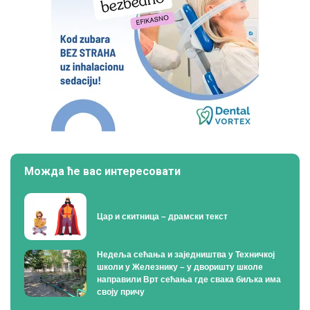
Можда ће вас интересовати
Цар и скитница – драмски текст
Недеља сећања и заједништва у Техничкој
школи у Железнику – у дворишту школе
направили Врт сећања где свака биљка има
своју причу