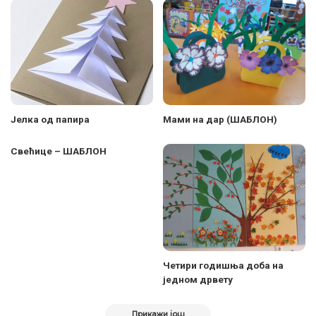
Јелка од папира
Мами на дар (ШАБЛОН)
Свећице – ШАБЛОН
Четири годишња доба на
једном дрвету
Прикажи још