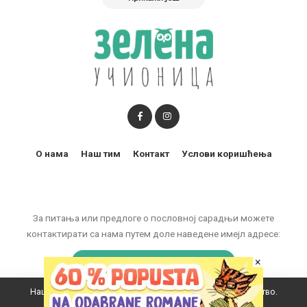
О нама
Наш тим
Контакт
Услови коришћења
За питања или предлоге о пословној сарадњи можете
контактирати са нама путем доле наведене имејл адресе:
marketing@zelenaucionica.com
×
Наш вебсајт користи колачиће да побољша ваше искуство.