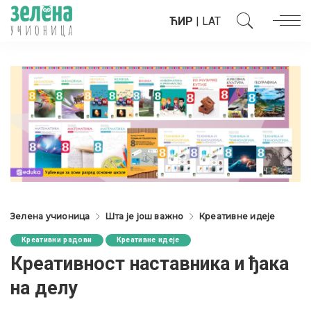
ЋИР
|
LAT
Зелена учионица
Шта је још важно
Креативне идеје
Креативни радови
Креативне идеје
Креативност наставника и ђака
на делу