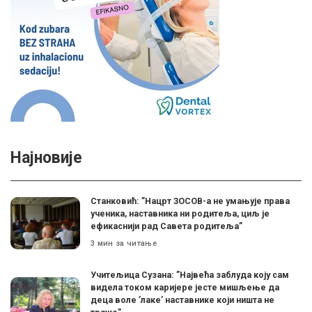
Најновије
Станковић: ”Нацрт ЗОСОВ-а не умањује права
ученика, наставника ни родитеља, циљ је
ефикаснији рад Савета родитеља”
3 мин за читање
Учитељица Сузана: ”Највећа заблуда коју сам
видела током каријере јесте мишљење да
деца воле ’лаке’ наставнике који ништа не