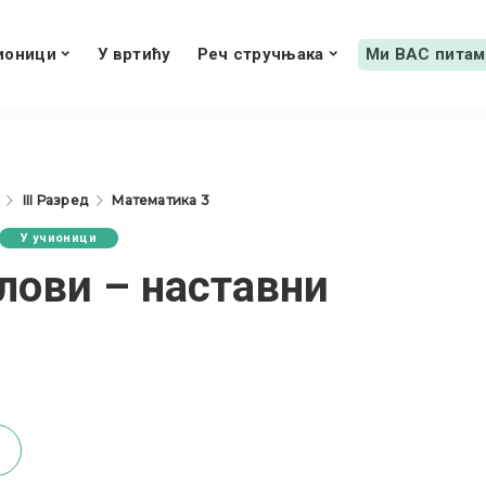
ионици
У вртићу
Реч стручњака
Ми ВАС питам
III Разред
Математика 3
У учионици
глови – наставни