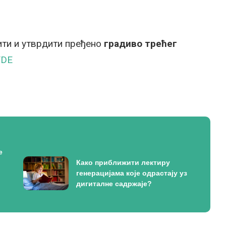
ти и утврдити пређено
градиво трећег
VDE
е
Како приближити лектиру
генерацијама које одрастају уз
дигиталне садржаје?