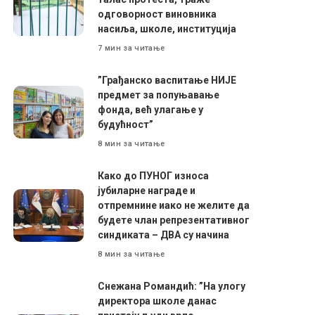
одговорност виновника
насиља, школе, институција
7 мин за читање
”Грађанско васпитање НИЈЕ
предмет за попуњавање
фонда, већ улагање у
будућност”
8 мин за читање
Како до ПУНОГ износа
јубиларне награде и
отпремнине иако не желите да
будете члан репрезентативног
синдиката – ДВА су начина
8 мин за читање
Снежана Романдић: ”На улогу
директора школе данас