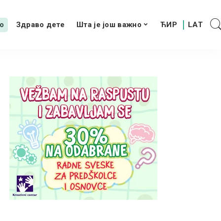
о
Здраво дете
Шта је још важно