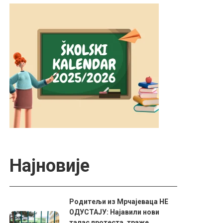
Најновије
Родитељи из Мрчајеваца НЕ
ОДУСТАЈУ: Најавили нови
талас протеста, траже