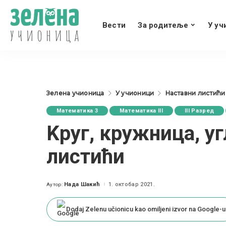
Вести
За родитеље
У уч
Зелена учионица
У учионици
Наставни листићи
Математика 3
Математика III
III Разред
Kруг, кружница, у
листићи
Нада Шакић
1. октобар 2021.
Аутор:
Posted
by
Dodaj Zelenu učionicu kao omiljeni izvor na Google-u