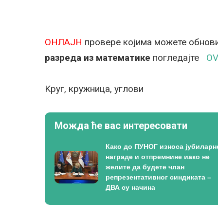
ОНЛАЈН
провере којима можете обнови
разреда из математике
погледајте
O
Kруг, кружница, углови
Можда ће вас интересовати
Како до ПУНОГ износа јубиларн
награде и отпремнине иако не
желите да будете члан
репрезентативног синдиката –
ДВА су начина