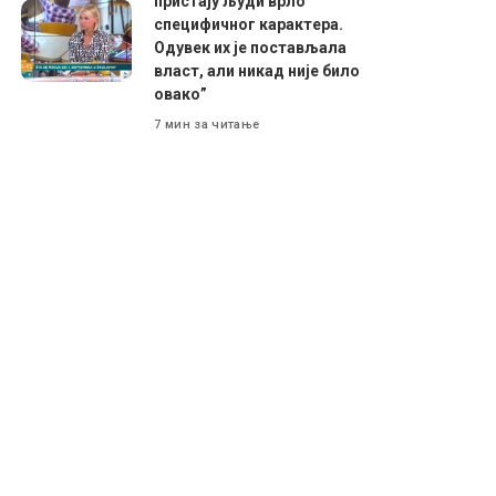
пристају људи врло
специфичног карактера.
Одувек их је постављала
власт, али никад није било
овако”
7 мин за читање