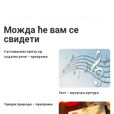
Можда ће вам се
свидети
Састављамо причу од
задатих речи – припрема
Teст – музичка култура
Чувари природе – припреме