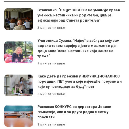
Станковић: ”Нацрт ЗОСОВ-а не умањује права
ученика, наставника ни родитеља, циљ је
ефикаснији рад Савета родитеља”
3 мин за читање
Учитељица Сузана: ”Највећа заблуда коју сам
видела током каријере јесте мишљење да
деца воле ’лаке’ наставнике који ништа не
траже”
7 мин за читање
Како дете да преживи у НЕФУНКЦИОНАЛНОЈ
породици: ПЕТ улога које најчешће преузима и
које су последице за будућност
5 мин за читање
Расписан КОНКУРС за директора Јовине
гимназије, али и за друга радна места у
просвети
1 мин за читање