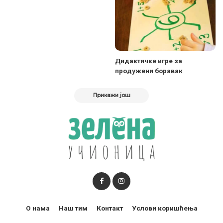
Дидактичке игре за
продужени боравак
Прикажи још
О нама
Наш тим
Контакт
Услови коришћења