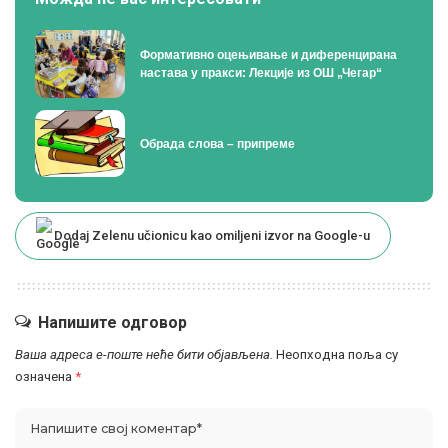
Формативно оцењивање и диференцирана
настава у пракси: Лекције из ОШ „Чегар“
Oбрада слова – припреме
Dodaj Zelenu učionicu kao omiljeni izvor na Google-u
Напишите одговор
Ваша адреса е-поште неће бити објављена.
Неопходна поља су
означена
*