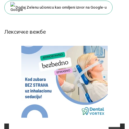
Dodaj Zelenu učionicu kao omiljeni izvor na Google-u
Лексичке вежбе