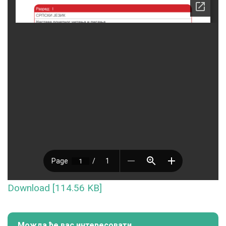
Download [114.56 KB]
Можда ће вас интересовати