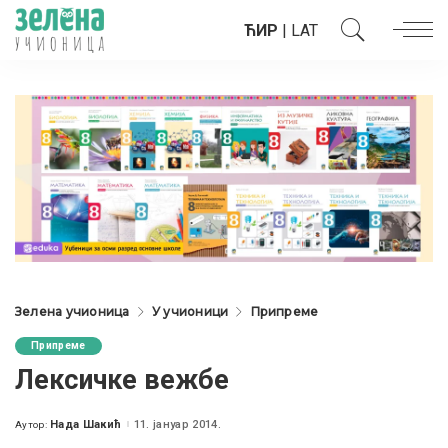
ЋИР
|
LAT
Зелена учионица
У учионици
Припреме
Припреме
Лексичке вежбе
Нада Шакић
11. јануар 2014.
Аутор:
Posted
by