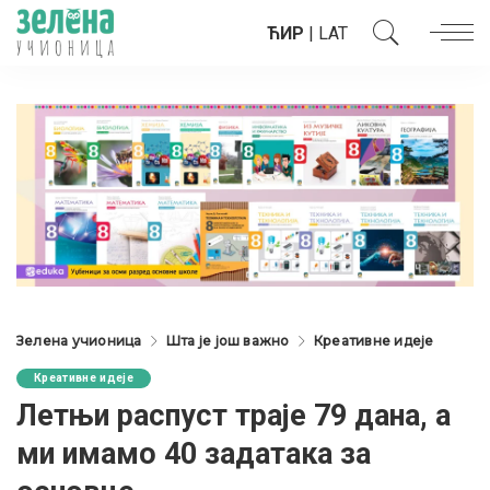
ЋИР
|
LAT
Зелена учионица
Шта је још важно
Креативне идеје
Креативне идеје
Летњи распуст траје 79 дана, а
ми имамо 40 задатака за