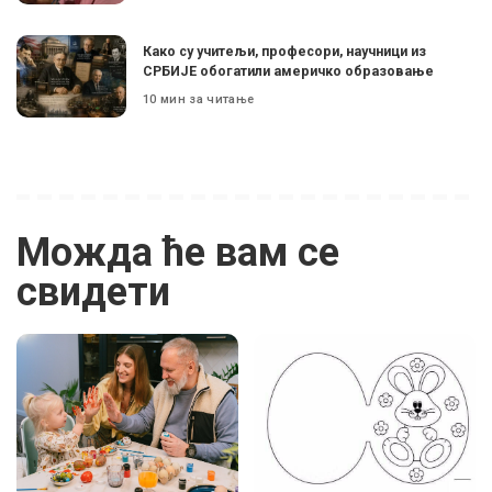
Како су учитељи, професори, научници из
СРБИЈЕ обогатили америчко образовање
10 мин за читање
Можда ће вам се
свидети