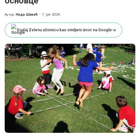
основце
Нада Шакић
7. јул 2024.
Аутор:
Posted
by
Dodaj Zelenu učionicu kao omiljeni izvor na Google-u