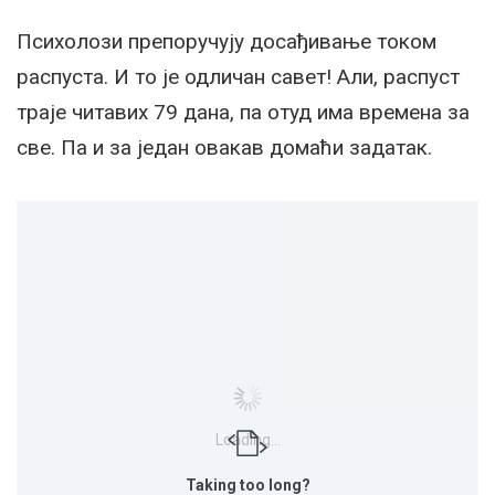
Психолози препоручују досађивање током
распуста. И то је одличан савет! Али, распуст
траје читавих 79 дана, па отуд има времена за
све. Па и за један овакав домаћи задатак.
Loading...
Taking too long?