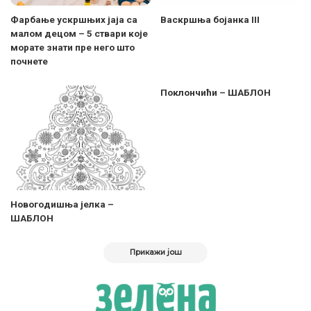
Фарбање ускршњих јаја са
Васкршња бојанка III
малом децом – 5 ствари које
морате знати пре него што
почнете
Поклончићи – ШАБЛОН
Новогодишња јелка –
ШАБЛОН
Прикажи још