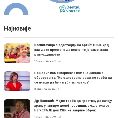
Најновије
Васпитачица о адаптацији на вртић: НИЈЕ крај
кад дете престане да плаче, то је само фаза
равнодушности
10 мин за читање
Нешовић коментарисала измене Закона о
образовању: ”Ко одговорно ради, не треба да
се плаши да ће изгубити лиценцу”
3 мин за читање
Др Пановић: Мајке треба да престану да сипају
храну у тањире целој породици, а од стола се
НЕ УСТАЈЕ док СВИ не заврше оброк
10 мин за читање