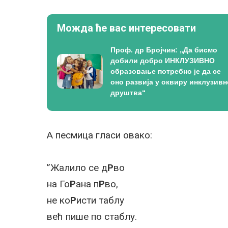
Можда ће вас интересовати
Проф. др Бројчин: „Да бисмо
добили добро ИНКЛУЗИВНО
образовање потребно је да се
оно развија у оквиру инклузивн
друштва“
А песмица гласи овако:
”Жалило се д
Р
во
на Го
Р
ана п
Р
во,
не ко
Р
исти таблу
већ пише по стаблу.