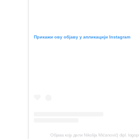
Прикажи ову објаву у апликацији Instagram
Објава коју дели Nikolija Mićanović| dipl. log