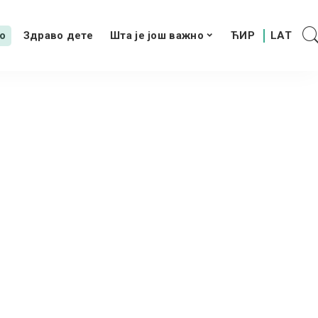
о
Здраво дете
Шта је још важно