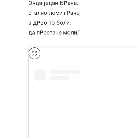
Онда један Б
Р
ане,
стално ломи г
Р
ане,
а д
Р
во то боли,
да п
Р
естане моли.”