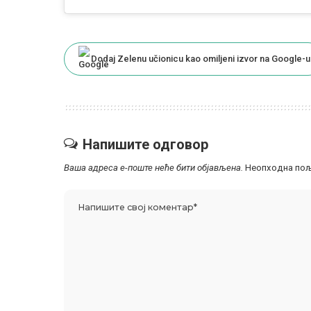
Dodaj Zelenu učionicu kao omiljeni izvor na Google-u
Напишите одговор
Ваша адреса е-поште неће бити објављена.
Неопходна пољ