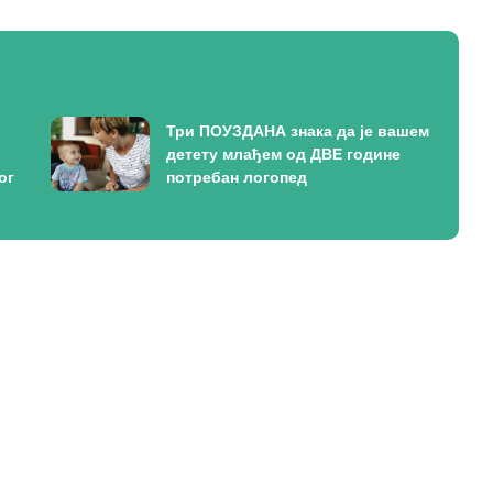
Три ПОУЗДАНА знака да је вашем
детету млађем од ДВЕ године
ог
потребан логопед