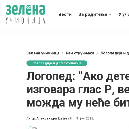
Вести
За родитеље
У уч
Зелена учионица
Реч стручњака
Логопедија и 
Логопедија и дефектологија
Логопед: ”Ако дет
изговара глас Р, в
можда му неће би
Александра Цвјетић
3. јун 2025.
Аутор:
Posted
by