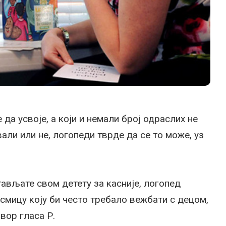
да усвоје, а који и немали број одраслих не
вали или не, логопеди тврде да се то може, уз
стављате свом детету за касније, логопед
мицу коју би често требало вежбати с децом,
вор гласа Р.