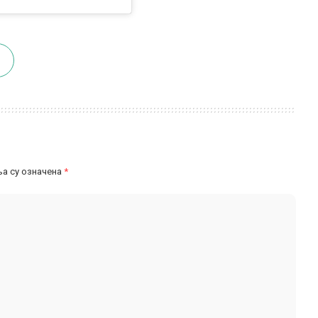
а су означена
*