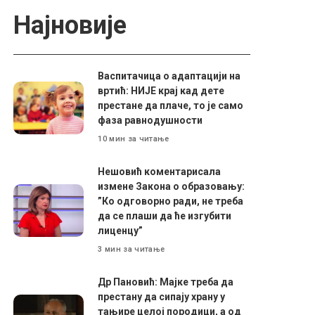
Најновије
Васпитачица о адаптацији на
вртић: НИЈЕ крај кад дете
престане да плаче, то је само
фаза равнодушности
10 мин за читање
Нешовић коментарисала
измене Закона о образовању:
”Ко одговорно ради, не треба
да се плаши да ће изгубити
лиценцу”
3 мин за читање
Др Пановић: Мајке треба да
престану да сипају храну у
тањире целој породици, а од