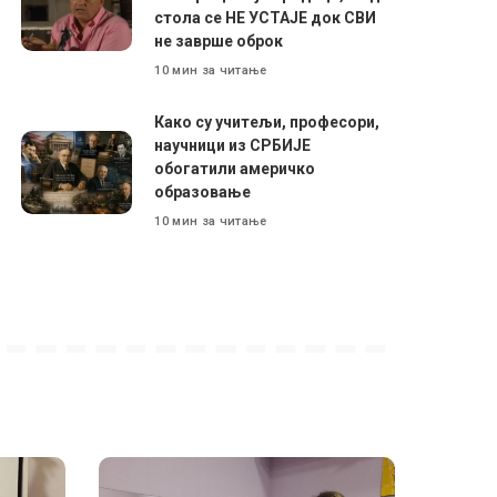
стола се НЕ УСТАЈЕ док СВИ
не заврше оброк
10 мин за читање
Како су учитељи, професори,
научници из СРБИЈЕ
обогатили америчко
образовање
10 мин за читање