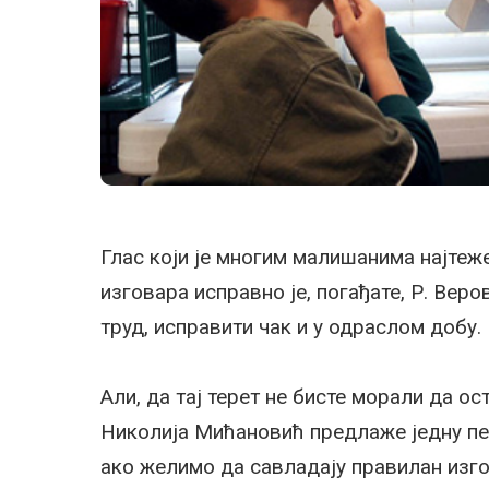
Глас који је многим малишанима најтеже 
изговара исправно је, погађате, Р. Веро
труд, исправити чак и у одраслом добу.
Али, да тај терет не бисте морали да о
Николија Мићановић предлаже једну пес
ако желимо да савладају правилан изго