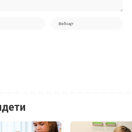
идети