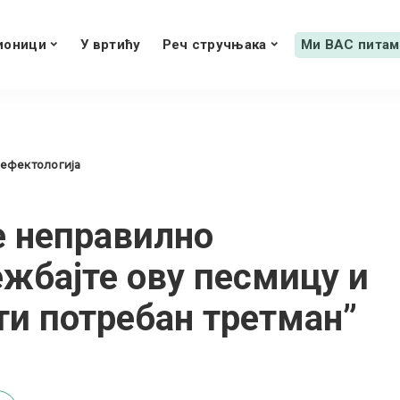
ионици
У вртићу
Реч стручњака
Ми ВАС питам
дефектологија
е неправилно
ежбајте ову песмицу и
ти потребан третман”